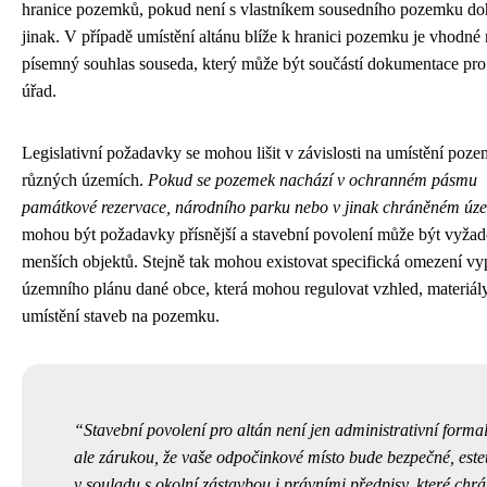
hranice pozemků, pokud není s vlastníkem sousedního pozemku d
jinak. V případě umístění altánu blíže k hranici pozemku je vhodné 
písemný souhlas souseda, který může být součástí dokumentace pro
úřad.
Legislativní požadavky se mohou lišit v závislosti na umístění poz
různých územích.
Pokud se pozemek nachází v ochranném pásmu
památkové rezervace, národního parku nebo v jinak chráněném úz
mohou být požadavky přísnější a stavební povolení může být vyžad
menších objektů. Stejně tak mohou existovat specifická omezení vyp
územního plánu dané obce, která mohou regulovat vzhled, materiál
umístění staveb na pozemku.
Stavební povolení pro altán není jen administrativní formal
ale zárukou, že vaše odpočinkové místo bude bezpečné, este
v souladu s okolní zástavbou i právními předpisy, které chrá