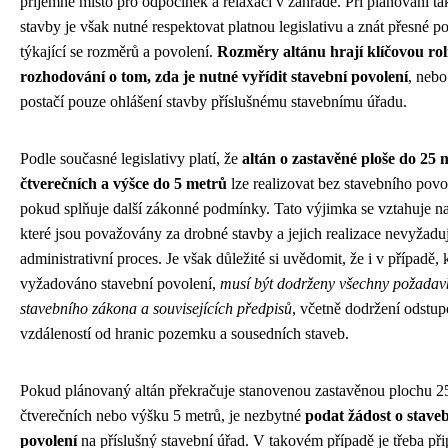
příjemné místo pro odpočinek a relaxaci v zahradě. Při plánování t
stavby je však nutné respektovat platnou legislativu a znát přesné 
týkající se rozměrů a povolení.
Rozměry altánu hrají klíčovou rol
rozhodování o tom, zda je nutné vyřídit stavební povolení
, nebo
postačí pouze ohlášení stavby příslušnému stavebnímu úřadu.
Podle současné legislativy platí, že
altán o zastavěné ploše do 25 
čtverečních a výšce do 5 metrů
lze realizovat bez stavebního povo
pokud splňuje další zákonné podmínky. Tato výjimka se vztahuje na
které jsou považovány za drobné stavby a jejich realizace nevyžaduj
administrativní proces. Je však důležité si uvědomit, že i v případě,
vyžadováno stavební povolení,
musí být dodrženy všechny požadav
stavebního zákona a souvisejících předpisů
, včetně dodržení odstu
vzdáleností od hranic pozemku a sousedních staveb.
Pokud plánovaný altán překračuje stanovenou zastavěnou plochu 2
čtverečních nebo výšku 5 metrů, je nezbytné
podat žádost o stave
povolení
na příslušný stavební úřad. V takovém případě je třeba při