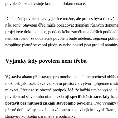
povolené a zda existuje kompletní dokumentace.
Dodatečné povolení stavby je sice možné, ale proces bývá časově n
nákladný. Stavební úřad může požadovat doplnění různých dokume
projektové dokumentace, geodetického zaměření a dalších podklad
není zaručeno, že dodatečné povolení bude uděleno, zejména pokud
nesplňuje platné stavební předpisy nebo pokud jsou proti ní námitk
Výjimky kdy povolení není třeba
Výstavba altánu představuje pro mnoho majitelů nemovitostí oblíb
možnost, jak rozšířit své venkovní prostory a vytvořit příjemné míst
relaxaci. Přestože se obecně předpokládá, že každá stavba vyžaduje
povolení od stavebního úřadu,
existují specifické situace, kdy lze 
postavit bez nutnosti získání stavebního povolení
. Tyto výjimky 
přesně definovány stavebním zákonem a souvisejícími vyhláškami, 
stanovují konkrétní parametry a podmínky.