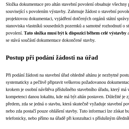
Složka dokumentace pro altán stavební povolení obsahuje všechny
související s povolením výstavby. Zahrnuje žádost o stavební povole
projektovou dokumentaci, vyjádření dotčených orgánů státní správy
stanoviska vlastníků sousedních pozemků a samotné rozhodnutí o 
povolení.
Tato složka musí být k dispozici během celé výstavby
a
se stává součástí dokumentace dokončené stavby.
Postup při podání žádosti na úřad
Při podání žádosti na stavební úřad ohledně altánu je nezbytné post
systematicky a pečlivě připravit veškerou požadovanou dokumentac
krokem je osobní návštěva příslušného stavebního úřadu, který má 
kompetenci danou lokalitu, kde má být altán postaven. Důležité je zji
předem, zda se jedná o stavbu, která skutečně vyžaduje stavební po
nebo zda postačí pouze ohlášení stavby. Tuto informaci lze získat b
telefonicky, nebo přímo na úřadě při konzultaci s příslušným úředn