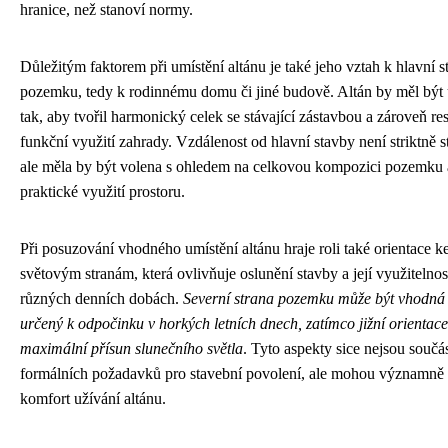
hranice, než stanoví normy.
Důležitým faktorem při umístění altánu je také jeho vztah k hlavní s
pozemku, tedy k rodinnému domu či jiné budově. Altán by měl být
tak, aby tvořil harmonický celek se stávající zástavbou a zároveň re
funkční využití zahrady. Vzdálenost od hlavní stavby není striktně 
ale měla by být volena s ohledem na celkovou kompozici pozemku 
praktické využití prostoru.
Při posuzování vhodného umístění altánu hraje roli také orientace k
světovým stranám, která ovlivňuje oslunění stavby a její využitelnos
různých denních dobách.
Severní strana pozemku může být vhodná 
určený k odpočinku v horkých letních dnech, zatímco jižní orientace 
maximální přísun slunečního světla
. Tyto aspekty sice nejsou součás
formálních požadavků pro stavební povolení, ale mohou významně 
komfort užívání altánu.