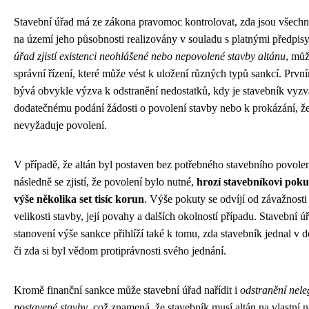
Stavební úřad má ze zákona pravomoc kontrolovat, zda jsou všechn
na území jeho působnosti realizovány v souladu s platnými předpis
úřad zjistí existenci neohlášené nebo nepovolené stavby altánu
, můž
správní řízení, které může vést k uložení různých typů sankcí. Prv
bývá obvykle výzva k odstranění nedostatků, kdy je stavebník vyzv
dodatečnému podání žádosti o povolení stavby nebo k prokázání, že
nevyžaduje povolení.
V případě, že altán byl postaven bez potřebného stavebního povolen
následně se zjistí, že povolení bylo nutné,
hrozí stavebníkovi poku
výše několika set tisíc korun
. Výše pokuty se odvíjí od závažnosti
velikosti stavby, její povahy a dalších okolností případu. Stavební úř
stanovení výše sankce přihlíží také k tomu, zda stavebník jednal v d
či zda si byl vědom protiprávnosti svého jednání.
Kromě finanční sankce může stavební úřad nařídit i
odstranění nele
postavené stavby
, což znamená, že stavebník musí altán na vlastní 