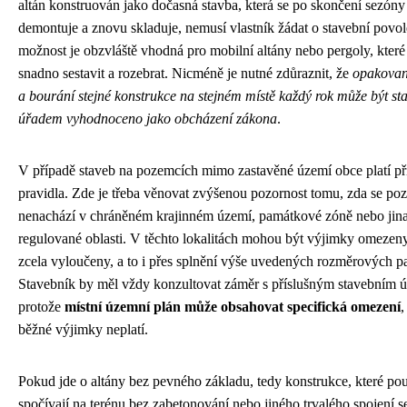
altán konstruován jako dočasná stavba, která se po skončení sezóny
demontuje a znovu skladuje, nemusí vlastník žádat o stavební povol
možnost je obzvláště vhodná pro mobilní altány nebo pergoly, které
snadno sestavit a rozebrat. Nicméně je nutné zdůraznit, že
opakovan
a bourání stejné konstrukce na stejném místě každý rok může být s
úřadem vyhodnoceno jako obcházení zákona
.
V případě staveb na pozemcích mimo zastavěné území obce platí pří
pravidla. Zde je třeba věnovat zvýšenou pozornost tomu, zda se p
nenachází v chráněném krajinném území, památkové zóně nebo jin
regulované oblasti. V těchto lokalitách mohou být výjimky omezen
zcela vyloučeny, a to i přes splnění výše uvedených rozměrových p
Stavebník by měl vždy konzultovat záměr s příslušným stavebním 
protože
místní územní plán může obsahovat specifická omezení
,
běžné výjimky neplatí.
Pokud jde o altány bez pevného základu, tedy konstrukce, které po
spočívají na terénu bez zabetonování nebo jiného trvalého spojení s