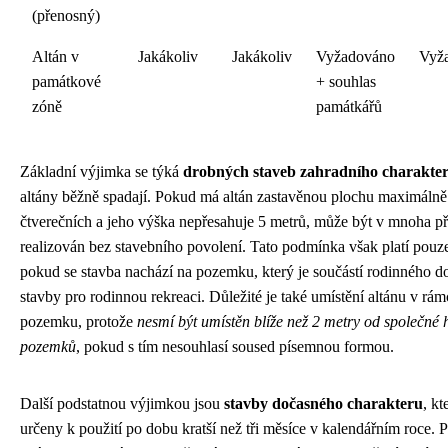
(přenosný)
Altán v
Jakákoliv
Jakákoliv
Vyžadováno
Vyž
památkové
+ souhlas
zóně
památkářů
Základní výjimka se týká
drobných staveb zahradního charakte
altány běžně spadají. Pokud má altán zastavěnou plochu maximálně
čtverečních a jeho výška nepřesahuje 5 metrů, může být v mnoha p
realizován bez stavebního povolení. Tato podmínka však platí pouze
pokud se stavba nachází na pozemku, který je součástí rodinného 
stavby pro rodinnou rekreaci. Důležité je také umístění altánu v rám
pozemku, protože
nesmí být umístěn blíže než 2 metry od společné 
pozemků
, pokud s tím nesouhlasí soused písemnou formou.
Další podstatnou výjimkou jsou
stavby dočasného charakteru
, kt
určeny k použití po dobu kratší než tři měsíce v kalendářním roce. 