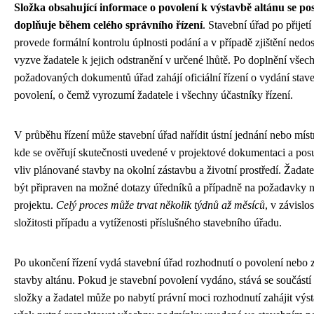
Složka obsahující informace o povolení k výstavbě altánu se po
doplňuje během celého správního řízení
. Stavební úřad po přijetí
provede formální kontrolu úplnosti podání a v případě zjištění nedo
vyzve žadatele k jejich odstranění v určené lhůtě. Po doplnění všec
požadovaných dokumentů úřad zahájí oficiální řízení o vydání stav
povolení, o čemž vyrozumí žadatele i všechny účastníky řízení.
V průběhu řízení může stavební úřad nařídit ústní jednání nebo místn
kde se ověřují skutečnosti uvedené v projektové dokumentaci a pos
vliv plánované stavby na okolní zástavbu a životní prostředí. Žadat
být připraven na možné dotazy úředníků a případně na požadavky 
projektu.
Celý proces může trvat několik týdnů až měsíců
, v závislos
složitosti případu a vytíženosti příslušného stavebního úřadu.
Po ukončení řízení vydá stavební úřad rozhodnutí o povolení nebo 
stavby altánu. Pokud je stavební povolení vydáno, stává se součástí
složky a žadatel může po nabytí právní moci rozhodnutí zahájit výst