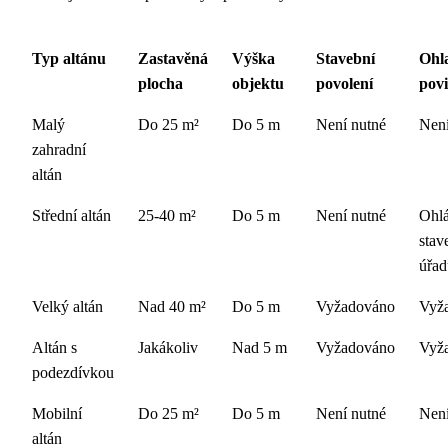
Typ altánu
Zastavěná
Výška
Stavební
Ohl
plocha
objektu
povolení
pov
Malý
Do 25 m²
Do 5 m
Není nutné
Není
zahradní
altán
Střední altán
25-40 m²
Do 5 m
Není nutné
Ohlá
stav
úřad
Velký altán
Nad 40 m²
Do 5 m
Vyžadováno
Vyž
Altán s
Jakákoliv
Nad 5 m
Vyžadováno
Vyž
podezdívkou
Mobilní
Do 25 m²
Do 5 m
Není nutné
Není
altán