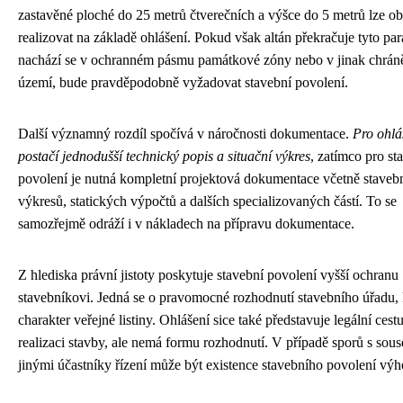
zastavěné ploché do 25 metrů čtverečních a výšce do 5 metrů lze o
realizovat na základě ohlášení. Pokud však altán překračuje tyto par
nachází se v ochranném pásmu památkové zóny nebo v jinak chrá
území, bude pravděpodobně vyžadovat stavební povolení.
Další významný rozdíl spočívá v náročnosti dokumentace.
Pro ohlá
postačí jednodušší technický popis a situační výkres
, zatímco pro st
povolení je nutná kompletní projektová dokumentace včetně staveb
výkresů, statických výpočtů a dalších specializovaných částí. To se
samozřejmě odráží i v nákladech na přípravu dokumentace.
Z hlediska právní jistoty poskytuje stavební povolení vyšší ochranu
stavebníkovi. Jedná se o pravomocné rozhodnutí stavebního úřadu,
charakter veřejné listiny. Ohlášení sice také představuje legální cest
realizaci stavby, ale nemá formu rozhodnutí. V případě sporů s sou
jinými účastníky řízení může být existence stavebního povolení vý