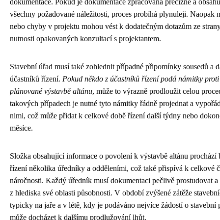
dokumentace. Pokud je dokumentace zpracována precizně a obsahu
všechny požadované náležitosti, proces probíhá plynuleji. Naopak n
nebo chyby v projektu mohou vést k dodatečným dotazům ze strany
nutnosti opakovaných konzultací s projektantem.
Stavební úřad musí také zohlednit případné připomínky sousedů a d
účastníků řízení.
Pokud někdo z účastníků řízení podá námitky proti
plánované výstavbě altánu
, může to výrazně prodloužit celou proc
takových případech je nutné tyto námitky řádně projednat a vypořád
nimi, což může přidat k celkové době řízení další týdny nebo doko
měsíce.
Složka obsahující informace o povolení k výstavbě altánu prochází
řízení několika úředníky a odděleními, což také přispívá k celkové 
náročnosti. Každý úředník musí dokumentaci pečlivě prostudovat a
z hlediska své oblasti působnosti. V období zvýšené zátěže stavebn
typicky na jaře a v létě, kdy je podáváno nejvíce žádostí o stavební 
může docházet k dalšímu prodlužování lhůt.