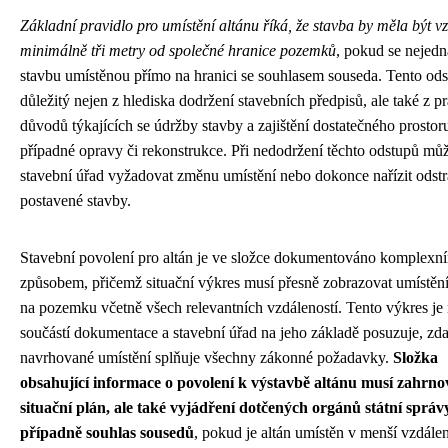
Základní pravidlo pro umístění altánu říká, že stavba by měla být v
minimálně tři metry od společné hranice pozemků
, pokud se nejedn
stavbu umístěnou přímo na hranici se souhlasem souseda. Tento ods
důležitý nejen z hlediska dodržení stavebních předpisů, ale také z p
důvodů týkajících se údržby stavby a zajištění dostatečného prostor
případné opravy či rekonstrukce. Při nedodržení těchto odstupů mů
stavební úřad vyžadovat změnu umístění nebo dokonce nařízit odstr
postavené stavby.
Stavební povolení pro altán je ve složce dokumentováno komplexn
způsobem, přičemž situační výkres musí přesně zobrazovat umístění
na pozemku včetně všech relevantních vzdáleností. Tento výkres je
součástí dokumentace a stavební úřad na jeho základě posuzuje, zd
navrhované umístění splňuje všechny zákonné požadavky.
Složka
obsahující informace o povolení k výstavbě altánu musí zahrno
situační plán, ale také vyjádření dotčených orgánů státní správ
případně souhlas sousedů
, pokud je altán umístěn v menší vzdálen