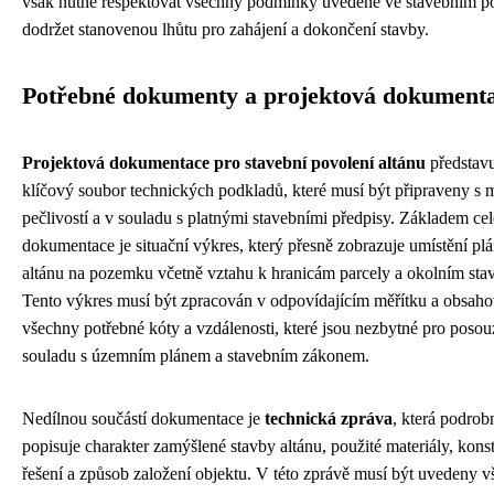
však nutné respektovat všechny podmínky uvedené ve stavebním po
dodržet stanovenou lhůtu pro zahájení a dokončení stavby.
Potřebné dokumenty a projektová dokument
Projektová dokumentace pro stavební povolení altánu
představ
klíčový soubor technických podkladů, které musí být připraveny s 
pečlivostí a v souladu s platnými stavebními předpisy. Základem cel
dokumentace je situační výkres, který přesně zobrazuje umístění p
altánu na pozemku včetně vztahu k hranicám parcely a okolním sta
Tento výkres musí být zpracován v odpovídajícím měřítku a obsaho
všechny potřebné kóty a vzdálenosti, které jsou nezbytné pro posou
souladu s územním plánem a stavebním zákonem.
Nedílnou součástí dokumentace je
technická zpráva
, která podrob
popisuje charakter zamýšlené stavby altánu, použité materiály, kons
řešení a způsob založení objektu. V této zprávě musí být uvedeny 