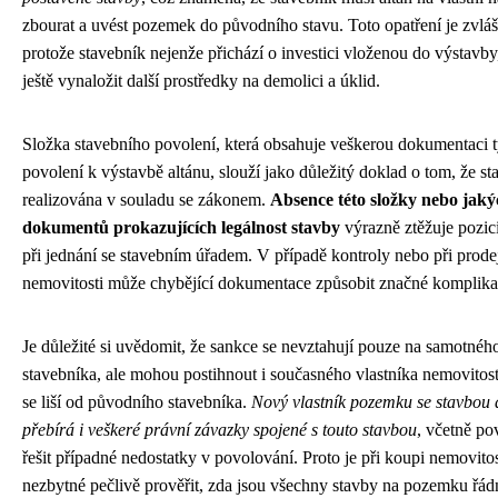
zbourat a uvést pozemek do původního stavu. Toto opatření je zvlášt
protože stavebník nejenže přichází o investici vloženou do výstavby
ještě vynaložit další prostředky na demolici a úklid.
Složka stavebního povolení, která obsahuje veškerou dokumentaci tý
povolení k výstavbě altánu, slouží jako důležitý doklad o tom, že st
realizována v souladu se zákonem.
Absence této složky nebo jaký
dokumentů prokazujících legálnost stavby
výrazně ztěžuje pozici
při jednání se stavebním úřadem. V případě kontroly nebo při prode
nemovitosti může chybějící dokumentace způsobit značné komplika
Je důležité si uvědomit, že sankce se nevztahují pouze na samotnéh
stavebníka, ale mohou postihnout i současného vlastníka nemovitos
se liší od původního stavebníka.
Nový vlastník pozemku se stavbou 
přebírá i veškeré právní závazky spojené s touto stavbou
, včetně po
řešit případné nedostatky v povolování. Proto je při koupi nemovitos
nezbytné pečlivě prověřit, zda jsou všechny stavby na pozemku řád