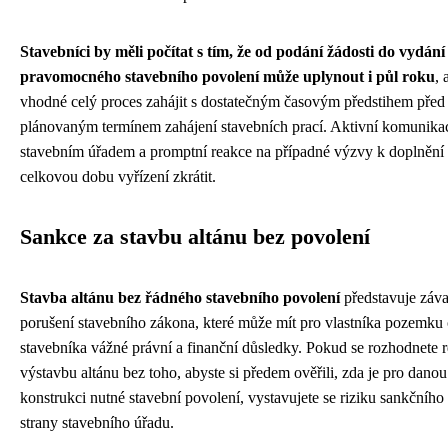
Stavebníci by měli počítat s tím, že od podání žádosti do vydání
pravomocného stavebního povolení může uplynout i půl roku
, 
vhodné celý proces zahájit s dostatečným časovým předstihem před
plánovaným termínem zahájení stavebních prací. Aktivní komunika
stavebním úřadem a promptní reakce na případné výzvy k doplněn
celkovou dobu vyřízení zkrátit.
Sankce za stavbu altánu bez povolení
Stavba altánu bez řádného stavebního povolení
představuje záv
porušení stavebního zákona, které může mít pro vlastníka pozemku 
stavebníka vážné právní a finanční důsledky. Pokud se rozhodnete r
výstavbu altánu bez toho, abyste si předem ověřili, zda je pro danou
konstrukci nutné stavební povolení, vystavujete se riziku sankčního 
strany stavebního úřadu.