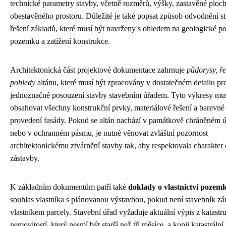
technické parametry stavby, včetně rozměrů, výšky, zastavěné ploc
obestavěného prostoru. Důležité je také popsat způsob odvodnění st
řešení základů, které musí být navrženy s ohledem na geologické 
pozemku a zatížení konstrukce.
Architektonická část projektové dokumentace zahrnuje
půdorysy, ře
pohledy
altánu, které musí být zpracovány v dostatečném detailu pr
jednoznačné posouzení stavby stavebním úřadem. Tyto výkresy mu
obsahovat všechny konstrukční prvky, materiálové řešení a barevné
provedení fasády. Pokud se altán nachází v památkově chráněném 
nebo v ochranném pásmu, je nutné věnovat zvláštní pozornost
architektonickému ztvárnění stavby tak, aby respektovala charakter 
zástavby.
K základním dokumentům patří také
doklady o vlastnictví pozem
souhlas vlastníka s plánovanou výstavbou, pokud není stavebník z
vlastníkem parcely. Stavební úřad vyžaduje aktuální výpis z katastr
nemovitostí, který nesmí být starší než tři měsíce, a kopii katastráln