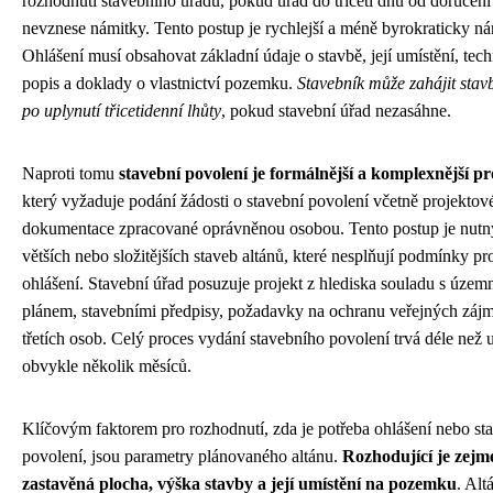
rozhodnutí stavebního úřadu, pokud úřad do třiceti dnů od doručení
nevznese námitky. Tento postup je rychlejší a méně byrokraticky ná
Ohlášení musí obsahovat základní údaje o stavbě, její umístění, tec
popis a doklady o vlastnictví pozemku.
Stavebník může zahájit stav
po uplynutí třicetidenní lhůty
, pokud stavební úřad nezasáhne.
Naproti tomu
stavební povolení je formálnější a komplexnější pr
který vyžaduje podání žádosti o stavební povolení včetně projektov
dokumentace zpracované oprávněnou osobou. Tento postup je nutn
větších nebo složitějších staveb altánů, které nesplňují podmínky p
ohlášení. Stavební úřad posuzuje projekt z hlediska souladu s územ
plánem, stavebními předpisy, požadavky na ochranu veřejných zájm
třetích osob. Celý proces vydání stavebního povolení trvá déle než u
obvykle několik měsíců.
Klíčovým faktorem pro rozhodnutí, zda je potřeba ohlášení nebo st
povolení, jsou parametry plánovaného altánu.
Rozhodující je zejm
zastavěná plocha, výška stavby a její umístění na pozemku
. Alt