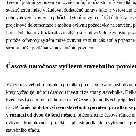
Terénní podmínky pozemku rovněž určují možnosti umístění altánu
svažitý terén může vyžadovat dodatečné úpravy jako je vyrovnání t
nebo založení stavby na pilířích. Tyto úpravy musí být řádně zanes
projektové dokumentace a mohou ovlivnit požadavky na stavební p
Umístění altánu v blízkosti vzrostlých stromů vyžaduje zvláštní poz
protože kořenový systém může ovlivnit stabilitu základů a případné
stromů může podléhat samostatnému povolení.
Časová náročnost vyřízení stavebního povole
Vyřízení stavebního povolení pro altán představuje administrativní p
který vyžaduje určitou časovou investici ze strany stavebníka. Délk
řízení závisí na mnoha faktorech a může se v jednotlivých případec
lišit.
Průměrná doba vyřízení stavebního povolení pro altán se
v rozmezí od dvou do šesti měsíců
, přičemž tento časový rámec m
ovlivněn komplexností projektu, úplností podkladů a vytížeností př
stavebního úřadu.