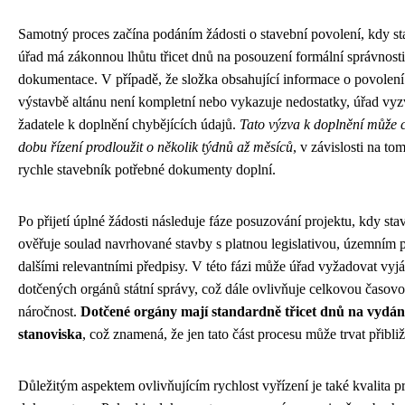
Samotný proces začína podáním žádosti o stavební povolení, kdy st
úřad má zákonnou lhůtu třicet dnů na posouzení formální správnosti
dokumentace. V případě, že složka obsahující informace o povolení
výstavbě altánu není kompletní nebo vykazuje nedostatky, úřad vyz
žadatele k doplnění chybějících údajů.
Tato výzva k doplnění může 
dobu řízení prodloužit o několik týdnů až měsíců
, v závislosti na tom
rychle stavebník potřebné dokumenty doplní.
Po přijetí úplné žádosti následuje fáze posuzování projektu, kdy sta
ověřuje soulad navrhované stavby s platnou legislativou, územním 
dalšími relevantními předpisy. V této fázi může úřad vyžadovat vyj
dotčených orgánů státní správy, což dále ovlivňuje celkovou časov
náročnost.
Dotčené orgány mají standardně třicet dnů na vydán
stanoviska
, což znamená, že jen tato část procesu může trvat přibli
Důležitým aspektem ovlivňujícím rychlost vyřízení je také kvalita p