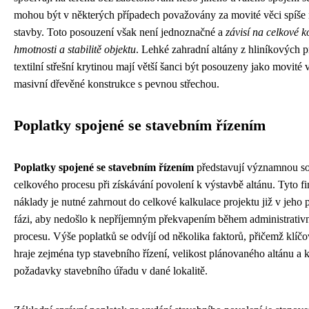
mohou být v některých případech považovány za movité věci spíše 
stavby. Toto posouzení však není jednoznačné a
závisí na celkové k
hmotnosti a stabilitě objektu
. Lehké zahradní altány z hliníkových pr
textilní střešní krytinou mají větší šanci být posouzeny jako movité 
masivní dřevěné konstrukce s pevnou střechou.
Poplatky spojené se stavebním řízením
Poplatky spojené se stavebním řízením
představují významnou so
celkového procesu při získávání povolení k výstavbě altánu. Tyto f
náklady je nutné zahrnout do celkové kalkulace projektu již v jeho 
fázi, aby nedošlo k nepříjemným překvapením během administrativ
procesu. Výše poplatků se odvíjí od několika faktorů, přičemž klíčo
hraje zejména typ stavebního řízení, velikost plánovaného altánu a 
požadavky stavebního úřadu v dané lokalitě.