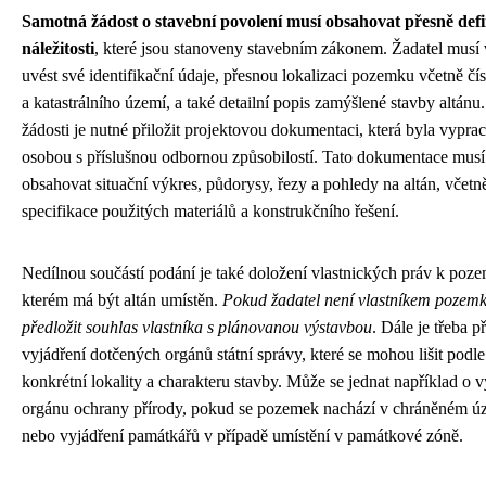
Samotná žádost o stavební povolení musí obsahovat přesně def
náležitosti
, které jsou stanoveny stavebním zákonem. Žadatel musí 
uvést své identifikační údaje, přesnou lokalizaci pozemku včetně čís
a katastrálního území, a také detailní popis zamýšlené stavby altánu
žádosti je nutné přiložit projektovou dokumentaci, která byla vypra
osobou s příslušnou odbornou způsobilostí. Tato dokumentace musí
obsahovat situační výkres, půdorysy, řezy a pohledy na altán, včetn
specifikace použitých materiálů a konstrukčního řešení.
Nedílnou součástí podání je také doložení vlastnických práv k poz
kterém má být altán umístěn.
Pokud žadatel není vlastníkem pozemk
předložit souhlas vlastníka s plánovanou výstavbou
. Dále je třeba př
vyjádření dotčených orgánů státní správy, které se mohou lišit podle
konkrétní lokality a charakteru stavby. Může se jednat například o v
orgánu ochrany přírody, pokud se pozemek nachází v chráněném ú
nebo vyjádření památkářů v případě umístění v památkové zóně.