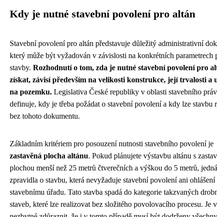
Kdy je nutné stavební povolení pro altán
Stavební povolení pro altán představuje důležitý administrativní do
který může být vyžadován v závislosti na konkrétních parametrech
stavby.
Rozhodnutí o tom, zda je nutné stavební povolení pro al
získat, závisí především na velikosti konstrukce, její trvalosti a 
na pozemku.
Legislativa České republiky v oblasti stavebního práv
definuje, kdy je třeba požádat o stavební povolení a kdy lze stavbu 
bez tohoto dokumentu.
Základním kritériem pro posouzení nutnosti stavebního povolení je
zastavěná plocha altánu
. Pokud plánujete výstavbu altánu s zasta
plochou menší než 25 metrů čtverečních a výškou do 5 metrů, jedná
zpravidla o stavbu, která nevyžaduje stavební povolení ani ohlášení
stavebnímu úřadu. Tato stavba spadá do kategorie takzvaných drob
staveb, které lze realizovat bez složitého povolovacího procesu. Je 
nezbytné zdůraznit, že i v tomto případě musí být dodrženy všechn