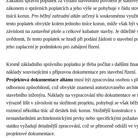
Základní správní poplatek za vydání stavebního povolení je stanov
zákonem o správních poplatcích a jeho výše se pohybuje v řádu sto
tisíců korun.
Pro běžný zahradní altán
určený k soukromému využití
tento poplatek obvykle kolem jednoho tisíce korun, může však být v
závislosti na zastavěné ploše a celkové kubature stavby. Je důležité s
uvědomit, že tento poplatek se hradí při podání žádosti o stavební p
jeho zaplacení je podmínkou pro zahájení řízení.
Kromě základního správního poplatku je třeba počítat s dalšími fin
náklady souvisejícími s přípravou dokumentace pro stavební řízení.
Projektová dokumentace altánu
musí být zpracována osobou s př
odbornou způsobilostí, což obvykle znamená autorizovaného archit
stavebního inženýra. Náklady na vypracování této dokumentace s
výrazně lišit v závislosti na složitosti projektu, pohybují se však běž
rozmezí několika tisíc až desítek tisíc korun. Složitější konstrukce s
nestandardními architektonickými prvky nebo specifickými požada
statiku vyžadují detailnější zpracování, což se přirozeně odráží ve v
projektové dokumentace.