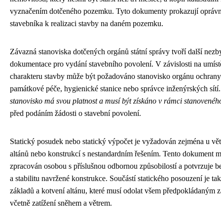
vyznačením dotčeného pozemku. Tyto dokumenty prokazují oprávn
stavebníka k realizaci stavby na daném pozemku.
Závazná stanoviska dotčených orgánů státní správy tvoří další nezb
dokumentace pro vydání stavebního povolení. V závislosti na umíst
charakteru stavby může být požadováno stanovisko orgánu ochrany 
památkové péče, hygienické stanice nebo správce inženýrských sítí
stanovisko má svou platnost a musí být získáno v rámci stanoveného
před podáním žádosti o stavební povolení.
Statický posudek nebo statický výpočet je vyžadován zejména u vět
altánů nebo konstrukcí s nestandardním řešením. Tento dokument m
zpracován osobou s příslušnou odbornou způsobilostí a potvrzuje b
a stabilitu navržené konstrukce. Součástí statického posouzení je ta
základů a kotvení altánu, které musí odolat všem předpokládaným z
včetně zatížení sněhem a větrem.