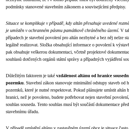
podmínky stanovené stavebním zákonem a souvisejícími předpisy.
Situace se komplikuje v případě, kdy altán přesahuje uvedené rozm
je umístěn v ochranném pásmu památkově chráněného území.
V ta
případech je stavební povolení pro altán nezbytné a bez něj nelze s
legálně realizovat. Složka obsahující informace o povolení k výstav
pak obsahuje veškerou dokumentaci, včetně projektové dokumentac
souhlasů dotčených orgánů státní správy a případných vyjádření so
Důležitým faktorem je také
vzdálenost altánu od hranice sousedn
pozemku
. Stavební zákon stanovuje minimální odstupy staveb od h
pozemků, které je nutné respektovat. Pokud plánujete umístit altán b
hranici, než je povoleno, budete potřebovat nejen stavební povolení,
souhlas souseda. Tento souhlas musí být součástí dokumentace pře
stavebnímu úřadu.
V případě umístění altánu v zastavěném území obce je situace často 