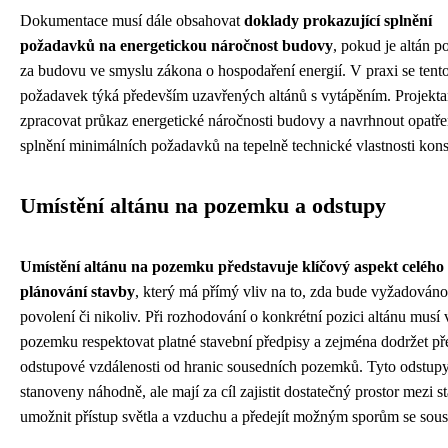
Dokumentace musí dále obsahovat
doklady prokazující splnění
požadavků na energetickou náročnost budovy
, pokud je altán 
za budovu ve smyslu zákona o hospodaření energií. V praxi se tent
požadavek týká především uzavřených altánů s vytápěním. Projekta
zpracovat průkaz energetické náročnosti budovy a navrhnout opatře
splnění minimálních požadavků na tepelně technické vlastnosti kons
Umístění altánu na pozemku a odstupy
Umístění altánu na pozemku představuje klíčový aspekt celého
plánování stavby
, který má přímý vliv na to, zda bude vyžadováno
povolení či nikoliv. Při rozhodování o konkrétní pozici altánu musí 
pozemku respektovat platné stavební předpisy a zejména dodržet p
odstupové vzdálenosti od hranic sousedních pozemků. Tyto odstup
stanoveny náhodně, ale mají za cíl zajistit dostatečný prostor mezi s
umožnit přístup světla a vzduchu a předejít možným sporům se sous