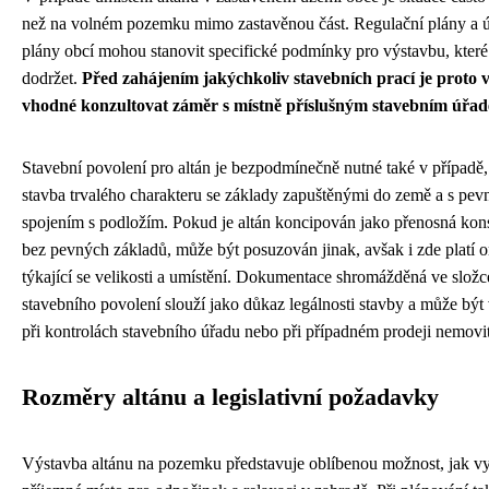
než na volném pozemku mimo zastavěnou část. Regulační plány a 
plány obcí mohou stanovit specifické podmínky pro výstavbu, které
dodržet.
Před zahájením jakýchkoliv stavebních prací je proto 
vhodné konzultovat záměr s místně příslušným stavebním úřa
Stavební povolení pro altán je bezpodmínečně nutné také v případě,
stavba trvalého charakteru se základy zapuštěnými do země a s pe
spojením s podložím. Pokud je altán koncipován jako přenosná kon
bez pevných základů, může být posuzován jinak, avšak i zde platí 
týkající se velikosti a umístění. Dokumentace shromážděná ve složc
stavebního povolení slouží jako důkaz legálnosti stavby a může bý
při kontrolách stavebního úřadu nebo při případném prodeji nemovit
Rozměry altánu a legislativní požadavky
Výstavba altánu na pozemku představuje oblíbenou možnost, jak vy