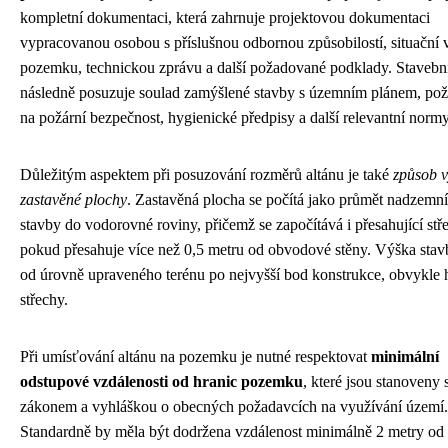
kompletní dokumentaci, která zahrnuje projektovou dokumentaci
vypracovanou osobou s příslušnou odbornou způsobilostí, situační 
pozemku, technickou zprávu a další požadované podklady. Stavebn
následně posuzuje soulad zamýšlené stavby s územním plánem, po
na požární bezpečnost, hygienické předpisy a další relevantní normy
Důležitým aspektem při posuzování rozměrů altánu je také
způsob 
zastavěné plochy
. Zastavěná plocha se počítá jako průmět nadzemní 
stavby do vodorovné roviny, přičemž se započítává i přesahující stř
pokud přesahuje více než 0,5 metru od obvodové stěny. Výška stav
od úrovně upraveného terénu po nejvyšší bod konstrukce, obvykle 
střechy.
Při umísťování altánu na pozemku je nutné respektovat
minimální
odstupové vzdálenosti od hranic pozemku
, které jsou stanoveny
zákonem a vyhláškou o obecných požadavcích na využívání území.
Standardně by měla být dodržena vzdálenost minimálně 2 metry od