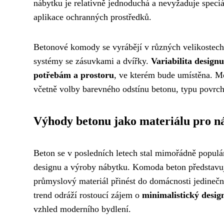
nábytku je relativně jednoduchá a nevyžaduje speciá
aplikace ochranných prostředků.
Betonové komody se vyrábějí v různých velikostech
systémy se zásuvkami a dvířky.
Variabilita desig
potřebám a prostoru
, ve kterém bude umístěna. Mo
včetně volby barevného odstínu betonu, typu povrch
Výhody betonu jako materiálu pro n
Beton se v posledních letech stal mimořádně populár
designu a výroby nábytku. Komoda beton představuj
průmyslový materiál přinést do domácnosti jedinečn
trend odráží rostoucí zájem o
minimalistický desig
vzhled moderního bydlení.