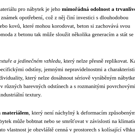
ateriálu pro nábytek je jeho
mimořádná odolnost a trvanliv
 známek opotřebení, což z něj činí investici s dlouhodobou
nebo kovů, které mohou korodovat, beton si zachovává svou
Komoda z betonu tak může sloužit několika generacím a stát se
extuře a jedinečném vzhledu
, který nelze přesně replikovat. 
pecifickými odstíny, jemnými nepravidelnostmi a charakterist
 individuality, který nelze dosáhnout sériově vyráběným nábytk
 v různých barevných odstínech a s rozmanitými povrchovým
dustriální textury.
m materiálem
, který není náchylný k deformacím způsobený
ytek může bobtnat nebo se smršťovat v závislosti na klimat
vlastnost je obzvláště cenná v prostorech s kolísající vlhko