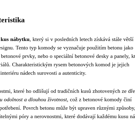
eristika
 kus nábytku
, který si v posledních letech získává stále větší
designu. Tento typ komody se vyznačuje použitím betonu jako
 betonové prvky, nebo o speciální betonové desky a panely, k
riálů. Charakteristickým rysem betonových komod je jejich
interiéru nádech surovosti a autenticity.
stmi, které ho odlišují od tradičních kusů zhotovených ze dř
u odolnost a dlouhou životnost
, což z betonové komody činí
o opotřebení. Povrch betonu může být upraven různými způsoby
iditelnými póry a nerovnostmi, které dodávají každému kusu n