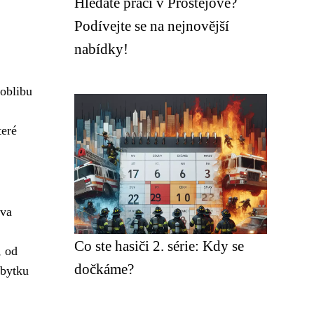
Hledáte práci v Prostějově?
Podívejte se na nejnovější
nabídky!
 oblibu
teré
eva
Co ste hasiči 2. série: Kdy se
, od
dočkáme?
ábytku