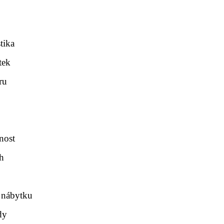
tika
tek
ru
nost
ch
 nábytku
dy