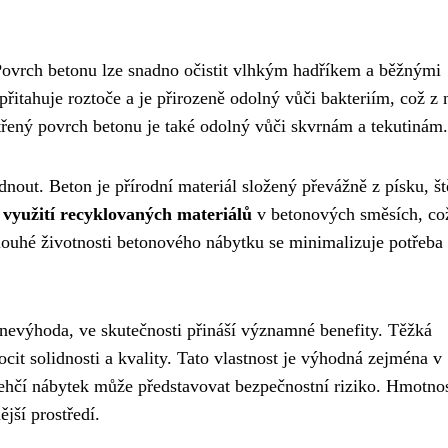
Povrch betonu lze snadno očistit vlhkým hadříkem a běžnými
přitahuje roztoče a je přirozeně odolný vůči bakteriím, což z 
řený povrch betonu je také odolný vůči skvrnám a tekutinám.
out. Beton je přírodní materiál složený převážně z písku, št
í
využití recyklovaných materiálů
v betonových směsích, co
louhé životnosti betonového nábytku se minimalizuje potřeba
nevýhoda, ve skutečnosti přináší významné benefity. Těžká
cit solidnosti a kvality. Tato vlastnost je výhodná zejména v
ehčí nábytek může představovat bezpečnostní riziko. Hmotnos
ější prostředí.