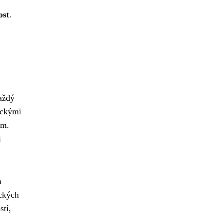
ost
.
Každý
ickými
em.
i
m
ických
stí,