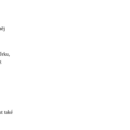
něj
ěrku,
ž
t také