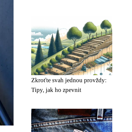
Zkroťte svah jednou provždy:
Tipy, jak ho zpevnit