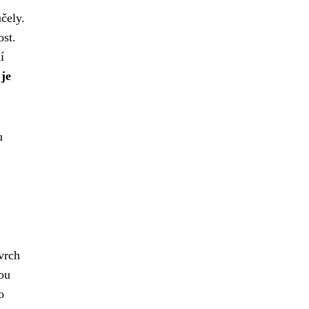
čely.
ost.
í
je
u
vrch
ou
o