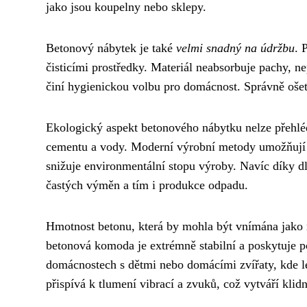
jako jsou koupelny nebo sklepy.
Betonový nábytek je také
velmi snadný na údržbu
. 
čisticími prostředky. Materiál neabsorbuje pachy, ne
činí hygienickou volbu pro domácnost. Správně ošet
Ekologický aspekt betonového nábytku nelze přehlédn
cementu a vody. Moderní výrobní metody umožňuj
snižuje environmentální stopu výroby. Navíc díky d
častých výměn a tím i produkce odpadu.
Hmotnost betonu, která by mohla být vnímána jako 
betonová komoda je extrémně stabilní a poskytuje po
domácnostech s dětmi nebo domácími zvířaty, kde l
přispívá k tlumení vibrací a zvuků, což vytváří klidn