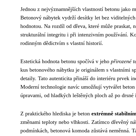
Jednou z nejvýznamnějších vlastností betonu jako m
Betonový nábytek vydrží desítky let bez viditelných
hodnotou. Na rozdíl od dřeva, které může praskat, 
strukturální integritu i při intenzivním používání. 
rodinným dědictvím s vlastní historií.
Estetická hodnota betonu spočívá v jeho
přirozené t
kus betonového nábytku je originálem s vlastními s
detaily. Tato autenticita přináší do interiéru prvek
Moderní technologie navíc umožňují vytvářet beton
úpravami, od hladkých leštěných ploch až po drsné in
Z praktického hlediska je beton
extrémně stabilní
změnami teploty nebo vlhkosti. Zatímco dřevěný náb
podmínkách, betonová komoda zůstává neměnná. Tato 