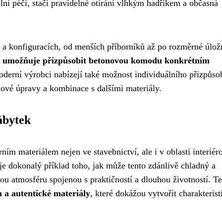
lní péči, stačí pravidelné otírání vlhkým hadříkem a občasná
 a konfiguracích, od menších příborníků až po rozměrné úlož
nu umožňuje přizpůsobit betonovou komodu konkrétním
derní výrobci nabízejí také možnost individuálního přizpůso
ové úpravy a kombinace s dalšími materiály.
ábytek
ním materiálem nejen ve stavebnictví, ale i v oblasti interié
e dokonalý příklad toho, jak může tento zdánlivě chladný a
ou atmosféru spojenou s praktičností a dlouhou životností. T
n a autentické materiály
, které dokážou vytvořit charakterist