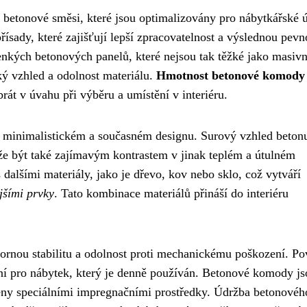
 betonové směsi, které jsou optimalizovány pro nábytkářské ú
ísady, které zajišťují lepší zpracovatelnost a výslednou pevn
enkých betonových panelů, které nejsou tak těžké jako masivn
cký vzhled a odolnost materiálu.
Hmotnost betonové komody 
 brát v úvahu při výběru a umístění v interiéru.
m minimalistickém a současném designu. Surový vzhled beton
ůže být také zajímavým kontrastem v jinak teplém a útulném
dalšími materiály, jako je dřevo, kov nebo sklo, což vytváří
jšími prvky
. Tato kombinace materiálů přináší do interiéru
ornou stabilitu a odolnost proti mechanickému poškození. Po
lní pro nábytek, který je denně používán. Betonové komody js
řeny speciálními impregnačními prostředky. Údržba betonovéh