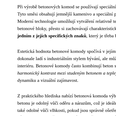
Při výrobě betonových komod se používají speciální
Tyto směsi obsahují jemnější kamenivo a speciální př
Moderní technologie umožňují vytváření relativně t
betonové bloky, přesto si zachovávají charakteristi
jedním z jejích specifických znaků
, který je třeba
Estetická hodnota betonové komody spočívá v její
dokonale ladí s industriálním stylem bývání, ale m
interiéru. Betonové komody často kombinují beton s 
harmonický kontrast mezi studeným betonem a teple
dynamiku a vizuální zajímavost.
Z praktického hlediska nabízí betonová komoda výb
betonu je odolný vůči oděru a nárazům, což je ideá
také odolné vůči vlhkosti, pokud jsou správně ošet