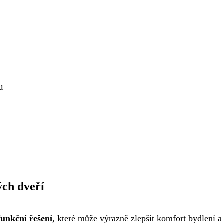
u
ých dveří
funkční řešení
, které může výrazně zlepšit komfort bydlení a