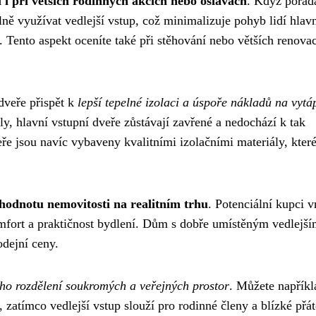
 i při větších rodinných akcích nebo oslavách
. Když pořád
ně využívat vedlejší vstup, což minimalizuje pohyb lidí hlav
 Tento aspekt oceníte také při stěhování nebo větších renovac
dveře přispět k
lepší tepelné izolaci a úspoře nákladů na vytá
ly, hlavní vstupní dveře zůstávají zavřené a nedochází k tak
ře jsou navíc vybaveny kvalitními izolačními materiály, kter
hodnotu nemovitosti na realitním trhu
. Potenciální kupci v
mfort a praktičnost bydlení. Dům s dobře umístěným vedlejš
odejní ceny.
ího rozdělení soukromých a veřejných prostor
. Můžete napříkl
 zatímco vedlejší vstup slouží pro rodinné členy a blízké přát