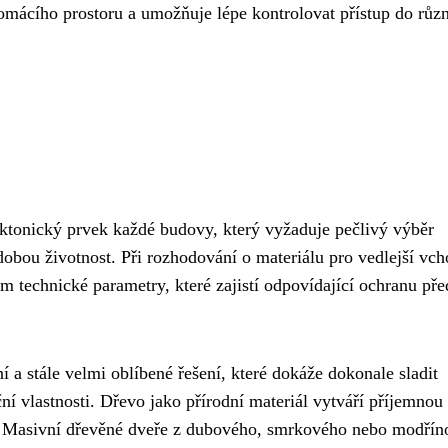
 domácího prostoru a umožňuje lépe kontrolovat přístup do růz
tektonický prvek každé budovy, který vyžaduje pečlivý výběr
dobou životnost. Při rozhodování o materiálu pro vedlejší vch
ším technické parametry, které zajistí odpovídající ochranu pře
ní a stále velmi oblíbené řešení, které dokáže dokonale sladit
í vlastnosti. Dřevo jako přírodní materiál vytváří příjemnou
d. Masivní dřevěné dveře z dubového, smrkového nebo modří