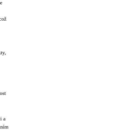
ie
což
ty,
ost
i a
tním