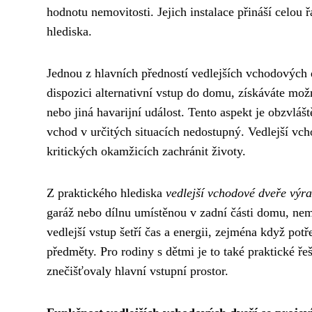
hodnotu nemovitosti. Jejich instalace přináší celou
hlediska.
Jednou z hlavních předností vedlejších vchodových 
dispozici alternativní vstup do domu, získáváte mož
nebo jiná havarijní událost. Tento aspekt je obzvláš
vchod v určitých situacích nedostupný. Vedlejší vc
kritických okamžicích zachránit životy.
Z praktického hlediska
vedlejší vchodové dveře výr
garáž nebo dílnu umístěnou v zadní části domu, n
vedlejší vstup šetří čas a energii, zejména když potř
předměty. Pro rodiny s dětmi je to také praktické ř
znečišťovaly hlavní vstupní prostor.