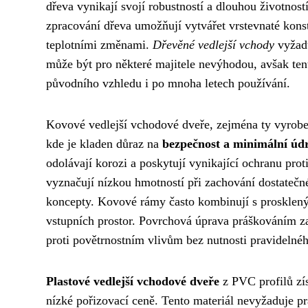
dřeva vynikají svojí robustností a dlouhou životnos
zpracování dřeva umožňují vytvářet vrstevnaté kons
teplotními změnami.
Dřevěné vedlejší vchody
vyžadu
může být pro některé majitele nevýhodou, avšak ten
původního vzhledu i po mnoha letech používání.
Kovové vedlejší vchodové dveře, zejména ty vyrobené
kde je kladen důraz na
bezpečnost a minimální úd
odolávají korozi a poskytují vynikající ochranu prot
vyznačují nízkou hmotností při zachování dostatečné
koncepty. Kovové rámy často kombinují s prosklený
vstupních prostor. Povrchová úprava práškováním za
proti povětrnostním vlivům bez nutnosti pravidelnéh
Plastové vedlejší vchodové dveře
z PVC profilů zís
nízké pořizovací ceně. Tento materiál nevyžaduje pr