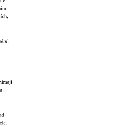
áte
ním
ích,
pění
.
é
nímají
ím
ad
ele.