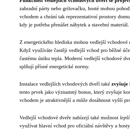
Funkčnost vedlejších vchodových dveří se projeví
zahradní párty nebo grilovačku, hosté mohou pohodl
vchodem a chrání tak reprezentativní prostory domu.
kdy je potřeba přenášet nábytek a stavební materiál.
Z energetického hlediska mohou vedlejší vchodové 
Když využíváte častěji vedlejší vchod pro běžné úče
častému úniku tepla. Moderní vedlejší vchodové dve
splňují přísné energetické normy.
Instalace vedlejších vchodových dveří také
zvyšuje 
tento prvek jako významný bonus, který zvyšuje ko
vchodem je atraktivnější a může dosáhnout vyšší pr
Vedlejší vchodové dveře nabízejí také možnost
lepš
využívat hlavní vchod pro oficiální návštěvy a hosty,