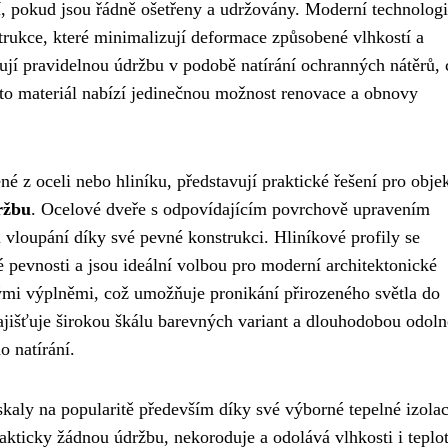
tí, pokud jsou řádně ošetřeny a udržovány. Moderní technolog
trukce, které minimalizují deformace způsobené vlhkostí a
jí pravidelnou údržbu v podobě natírání ochranných nátěrů, 
to materiál nabízí jedinečnou možnost renovace a obnovy
 z oceli nebo hliníku, představují praktické řešení pro objek
ržbu
. Ocelové dveře s odpovídajícím povrchově upravením
i vloupání díky své pevné konstrukci. Hliníkové profily se
 pevnosti a jsou ideální volbou pro moderní architektonické
mi výplněmi, což umožňuje pronikání přirozeného světla do
jišťuje širokou škálu barevných variant a dlouhodobou odoln
o natírání.
kaly na popularitě především díky své výborné tepelné izolac
akticky žádnou údržbu, nekoroduje a odolává vlhkosti i teplo