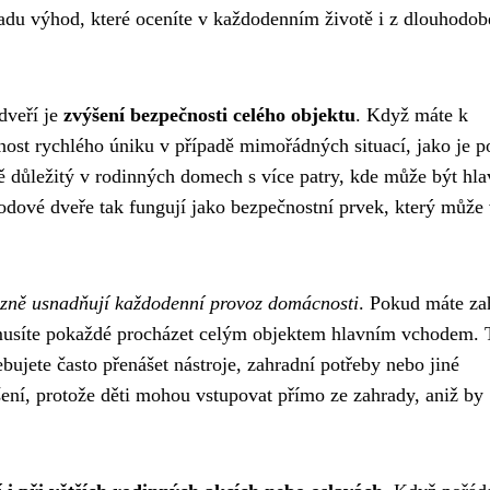
 řadu výhod, které oceníte v každodenním životě i z dlouhodo
dveří je
zvýšení bezpečnosti celého objektu
. Když máte k
nost rychlého úniku v případě mimořádných situací, jako je p
tě důležitý v rodinných domech s více patry, kde může být hla
hodové dveře tak fungují jako bezpečnostní prvek, který může
azně usnadňují každodenní provoz domácnosti
. Pokud máte za
emusíte pokaždé procházet celým objektem hlavním vchodem. 
ebujete často přenášet nástroje, zahradní potřeby nebo jiné
ešení, protože děti mohou vstupovat přímo ze zahrady, aniž by