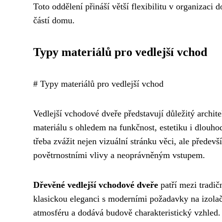
Toto oddělení přináší větší flexibilitu v organizaci
částí domu.
Typy materiálů pro vedlejší vchod
# Typy materiálů pro vedlejší vchod
Vedlejší vchodové dveře představují důležitý archi
materiálu s ohledem na funkčnost, estetiku i dlouho
třeba zvážit nejen vizuální stránku věci, ale předev
povětrnostními vlivy a neoprávněným vstupem.
Dřevěné vedlejší vchodové dveře
patří mezi tradič
klasickou eleganci s moderními požadavky na izolačn
atmosféru a dodává budově charakteristický vzhle