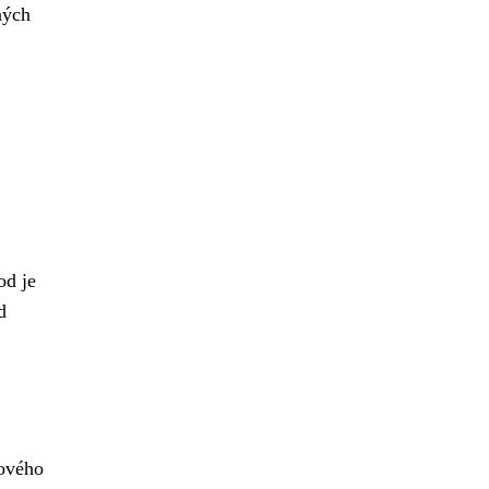
ných
od je
d
nového