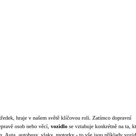
edek, hraje v našem světě klíčovou roli. Zatímco dopravní
řepravě osob nebo věcí,
vozidlo
se vztahuje konkrétně na ta, kt
 Auta, autobusy, vlaky, motorky - to vše jsou příklady vozid