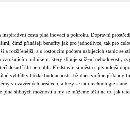
 inspirativní cesta plná inovací a pokroku. Dopravní prostřed
jšími, čímž přinášejí benefity jak pro jednotlivce, tak pro celo
ší a rozšířenější, a s rostoucím počtem nabíjecích stanic se stír
 vzrušujícím milníkem, který slibuje snížení nehodovosti, zv
teří dosud řídit nemohli. Představte si města s plynulejší dop
lné vyhlídky blízké budoucnosti. Již dnes vidíme příklady fi
émy v uzavřených areálech, a brzy se tato technologie stane
e plná slibných možností a my se můžeme těšit na to, jak tato