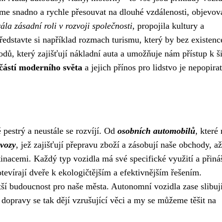
me snadno a rychle přesouvat na dlouhé vzdálenosti, objevov
ála zásadní roli v rozvoji společnosti
, propojila kultury a
edstavte si například rozmach turismu, který by bez existenc
dů, který zajišťují nákladní auta a umožňuje nám přístup k š
částí moderního světa
a jejich přínos pro lidstvo je nepopira
 pestrý a neustále se rozvíjí. Od
osobních automobilů
, které
 vozy
, jež zajišťují přepravu zboží a zásobují naše obchody, a
tinacemi. Každý typ vozidla má své specifické využití a přináš
evírají dveře k ekologičtějším a efektivnějším řešením.
istší budoucnost pro naše města. Autonomní vozidla zase slibuj
 dopravy se tak dějí vzrušující věci a my se můžeme těšit na