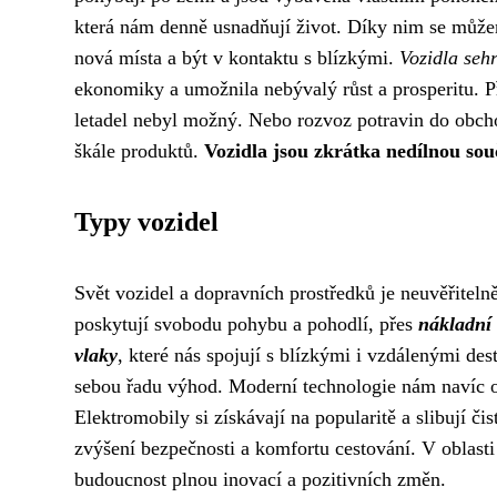
která nám denně usnadňují život. Díky nim se může
nová místa a být v kontaktu s blízkými.
Vozidla sehr
ekonomiky a umožnila nebývalý růst a prosperitu. Př
letadel nebyl možný. Nebo rozvoz potravin do obcho
škále produktů.
Vozidla jsou zkrátka nedílnou sou
Typy vozidel
Svět vozidel a dopravních prostředků je neuvěřitelně
poskytují svobodu pohybu a pohodlí, přes
nákladní
vlaky
, které nás spojují s blízkými i vzdálenými des
sebou řadu výhod. Moderní technologie nám navíc ot
Elektromobily si získávají na popularitě a slibují č
zvýšení bezpečnosti a komfortu cestování. V oblasti
budoucnost plnou inovací a pozitivních změn.