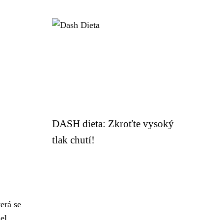
DASH dieta: Zkroťte vysoký
tlak chutí!
erá se
el,