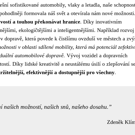
ešní sofistikované automobily, vlaky a letadla, naše schopnos
a pohodlněji formovala náš svět a otevírala nám nové možnosti
avostí a touhou překonávat hranice
. Díky inovativním
ějšími, ekologičtějšími a inteligentnějšími. Například rozvoj
 v dopravě, která povede k čistšímu ovzduší ve městech a zvý
ožnosti v oblasti sdílené mobility, která má potenciál zefektiv
ividuální automobilové dopravě.
Vývoj vozidel a dopravních
tostí. Díky lidské kreativitě a neustálému úsilí o zlepšování s
ržitelnější, efektivnější a dostupnější pro všechny
.
žení našich možností, našich snů, našeho dosahu.
Zdeněk Klí