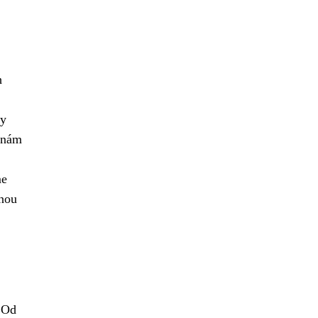
h
ly
í nám
me
lnou
. Od