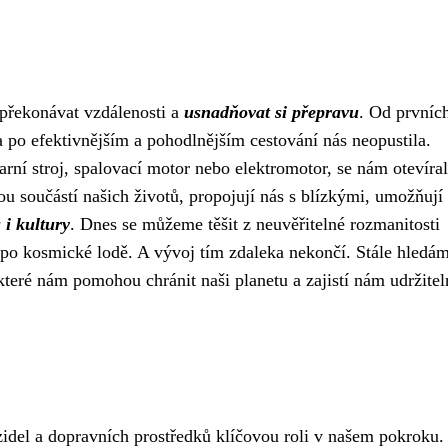
 překonávat vzdálenosti a
usnadňovat si přepravu
. Od prvníc
 po efektivnějším a pohodlnějším cestování nás neopustila.
rní stroj, spalovací motor nebo elektromotor, se nám otevíra
ou součástí našich životů, propojují nás s blízkými, umožňuj
 i kultury
. Dnes se můžeme těšit z neuvěřitelné rozmanitosti
ž po kosmické lodě. A vývoj tím zdaleka nekončí. Stále hledá
 které nám pomohou chránit naši planetu a zajistí nám udržite
zidel a dopravních prostředků klíčovou roli v našem pokroku