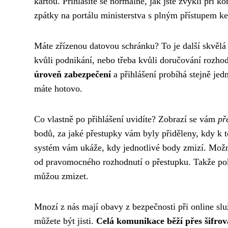
kartou. Přihlásíte se normálně, jak jste zvyklí při ko
zpátky na portálu ministerstva s plným přístupem 
Máte zřízenou datovou schránku? To je další skvělá 
kvůli podnikání, nebo třeba kvůli doručování rozho
úroveň zabezpečení
a přihlášení probíhá stejně je
máte hotovo.
Co vlastně po přihlášení uvidíte? Zobrazí se vám
př
bodů, za jaké přestupky vám byly přiděleny, kdy k t
systém vám ukáže, kdy jednotlivé body zmizí. Možná
od pravomocného rozhodnutí o přestupku. Takže poku
můžou zmizet.
Mnozí z nás mají obavy z bezpečnosti při online služ
můžete být jisti.
Celá komunikace běží přes šifrov