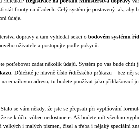
a řidičáku?
Registrace na portálu Ministerstva dopravy
vá
i stát fronty na úřadech. Celý systém je postavený tak, aby b
bní údaje.
isterstva dopravy a tam vyhledat sekci o
bodovém systému řid
 nového uživatele a postupujte podle pokynů.
ete potřebovat zadat několik údajů. Systém po vás bude chtít
ůkazu
. Důležité je hlavně číslo řidičského průkazu – bez něj s
na emailovou adresu, tu budete používat jako přihlašovací j
 Stalo se vám někdy, že jste se přepsali při vyplňování formul
že se k účtu vůbec nedostanete. Až budete mít všechno vypl
 velkých i malých písmen, čísel a třeba i nějaký speciální zn