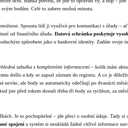
ntrole účtu. Banka potvrdí, že jste to opravdu vy, a hop – jste
ke svým bodům. Celé to zabere možná minutu.
možnost. Spousta lidí ji využívá pro komunikaci s úřady – ať
dnutí od finančního úřadu.
Datová schránka poskytuje vyso
dnoduchým způsobem jako u bankovní identity. Zadáte svoje ú
ehledná tabulka s kompletními informacemi
– kolik máte aktu
omu došlo a kdy se zapsal záznam do registru. A co je důležit
 nevíte, ale body se automaticky odečítají po dvanácti měsí
d jste před rokem dostali třeba tři body za rychlost, za měs
bách. Je to pochopitelné – jde přeci o osobní údaje. Tady si 
ané spojení
a systém si neukládá žádné citlivé informace nav