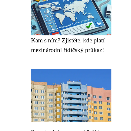
Kam s ním? Zjistěte, kde platí
mezinárodní řidičský průkaz!