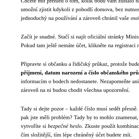
Chcete mít přehled o tom, kolik bodů vám zůstalo n
umožní zjistit kdykoli z pohodlí domova, bez nutnost
jednoduchý na používání a zároveň chránil vaše oso
Začít je snadné. Stačí si najít oficiální stránky Min
Pokud tam ještě nemáte účet, klikněte na registraci
Připravte si občanku a řidičský průkaz, protože bud
příjmení, datum narození a číslo občanského pr
informacím o bodech nedostanete. Nezapomeňte ani 
zároveň na ni budou chodit všechna upozornění.
Tady si dejte pozor – každé číslo musí sedět přesně.
pak jste měli problém? Tady by to mohlo znamenat, 
vytvoříte si
bezpečné heslo
. Zkuste použít kombinaci
čím složitější, tím lépe chráněný účet budete mít.