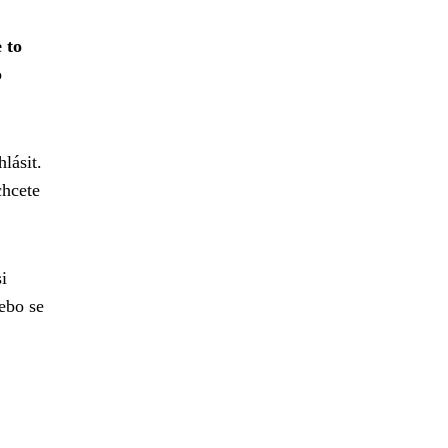
 to
o
lásit.
chcete
i
nebo se