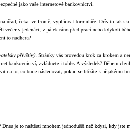
bezpečné jako vaše internetové bankovnictví.
t na úřad, čekat ve frontě, vyplňovat formuláře. Dřív to tak sk
li večer v jedenáct, v pátek ráno před prací nebo kdykoli bě
ení to nádhera?
atelsky přívětivý
. Stránky vás provedou krok za krokem a ne
rnet bankovnictví, zvládnete i tohle. A výsledek? Během chvi
vit na to, co bude následovat, pokud se blížíte k nějakému lim
čů? Dnes je to naštěstí mnohem jednodušší než kdysi, kdy jste 