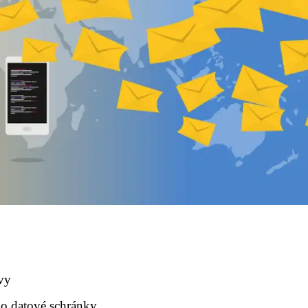
avy
bo datové schránky