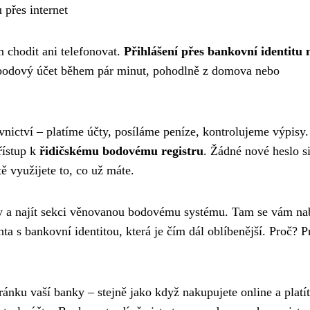
 přes internet
m chodit ani telefonovat.
Přihlášení přes bankovní identitu 
bodový účet během pár minut, pohodlně z domova nebo
nictví – platíme účty, posíláme peníze, kontrolujeme výpisy.
řístup k
řidičskému bodovému registru
. Žádné nové heslo s
ě využijete to, co už máte.
ravy a najít sekci věnovanou bodovému systému. Tam se vám na
ta s bankovní identitou, která je čím dál oblíbenější. Proč? P
ánku vaší banky – stejně jako když nakupujete online a platí