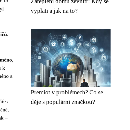
Zateplení domu zevnitř: Kdy se
m to
yl
vyplatí a jak na to?
ičů
.
jméno,
e k
méno a
Premiot v problémech? Co se
děje s populární značkou?
áře a
něné,
ak –