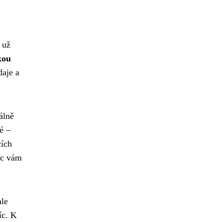
 už
kou
daje a
álně
é –
cích
íc vám
ale
íc. K