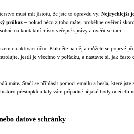
terstvo musí mít jistotu, že jste to opravdu vy.
Nejrychlejší je
ský průkaz
– pokud něco z toho máte, proběhne ověření skor
obně na kontaktní místo veřejné správy a ověřit se tam.
azem na aktivaci účtu. Klikněte na něj a můžete se poprvé přih
trolujte, jestli je všechno v pořádku, a nastavte si, jak často 
dů máte. Stačí se přihlásit pomocí emailu a hesla, které jste s
ou historii přestupků a kdy vám případně nějaké body odečetli 
 nebo datové schránky