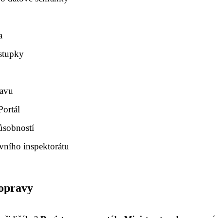
a
estupky
tavu
Portál
ůsobností
vního inspektorátu
dopravy