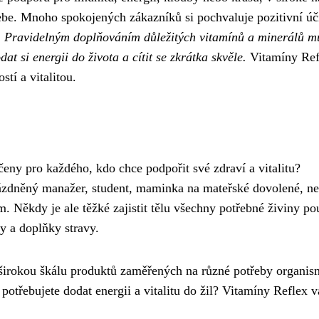
sebe. Mnoho spokojených zákazníků si pochvaluje pozitivní ú
.
Pravidelným doplňováním důležitých vitamínů a minerálů m
 si energii do života a cítit se zkrátka skvěle.
Vitamíny Ref
tí a vitalitou.
eny pro každého, kdo chce podpořit své zdraví a vitalitu?
rázdněný manažer, student, maminka na mateřské dovolené, n
m. Někdy je ale těžké zajistit tělu všechny potřebné živiny po
ny a doplňky stravy.
 širokou škálu produktů zaměřených na různé potřeby organis
třebujete dodat energii a vitalitu do žil? Vitamíny Reflex 