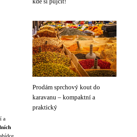
kde si půjčit!
Prodám sprchový kout do
karavanu – kompaktní a
praktický
í a
dních
nabídce