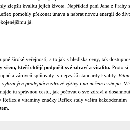
y zlepšit kvalitu jejich života. Například paní Jana z Prahy s
 Reflex pomohly překonat únavu a nabrat novou energii do živo
okojenějšímu já.
né široké veřejnosti, a to jak z hlediska ceny, tak dostupnos
 všem, kteří chtějí podpořit své zdraví a vitalitu.
Proto si
upné a zároveň splňovaly ty nejvyšší standardy kvality.
Vitam
h, vybraných prodejnách zdravé výživy i na našem e-shopu.
Vě
 najde tu správnou cestu, jak pečovat o své zdraví a dosáhnou
ny Reflex a vitamíny značky Reflex staly vaším každodenním
otem.