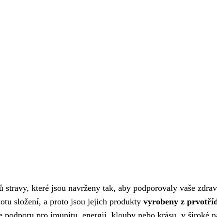
 stravy, které jsou navrženy tak, aby podporovaly vaše zdrav
totu složení, a proto jsou jejich produkty
vyrobeny z prvotří
e podporu pro imunitu, energii, klouby nebo krásu, v široké 