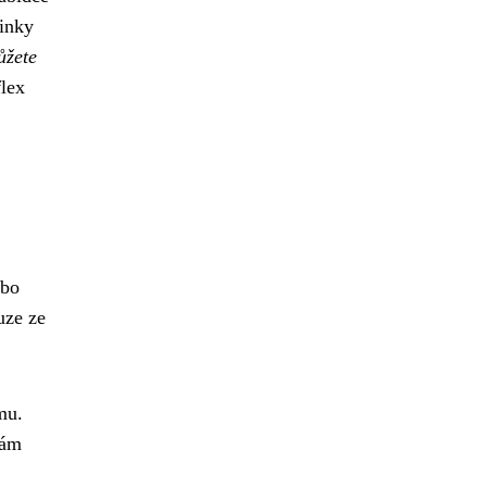
činky
ůžete
lex
ebo
uze ze
mu.
vám