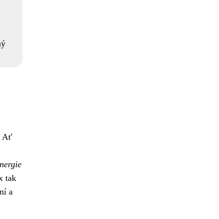
ný
. Ať
nergie
x tak
ní a