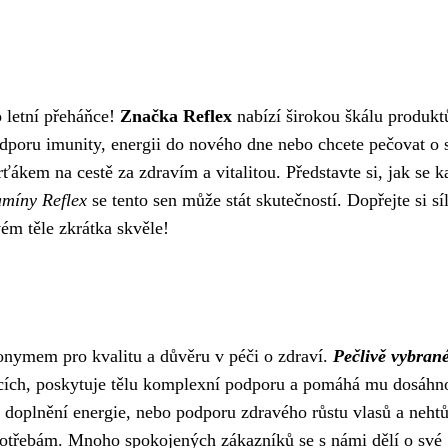
o letní přeháňce!
Značka Reflex
nabízí širokou škálu produkt
odporu imunity, energii do nového dne nebo chcete pečovat o 
kem na cestě za zdravím a vitalitou. Představte si, jak se k
amíny Reflex
se tento sen může stát skutečností. Dopřejte si sí
vém těle zkrátka skvěle!
onymem pro kvalitu a důvěru v péči o zdraví.
Pečlivě vybran
tcích, poskytuje tělu komplexní podporu a pomáhá mu dosáhn
y, doplnění energie, nebo podporu zdravého růstu vlasů a nehtů
 potřebám. Mnoho spokojených zákazníků se s námi dělí o své