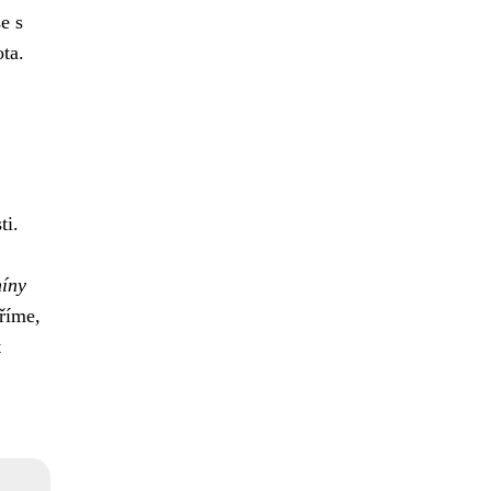
e s
ta.
ti.
íny
říme,
t