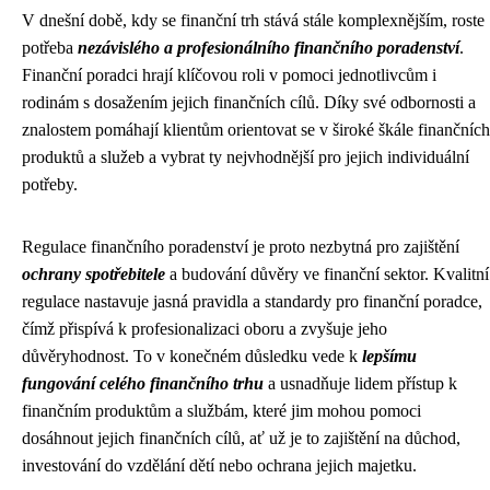
V dnešní době, kdy se finanční trh stává stále komplexnějším, roste
potřeba
nezávislého a profesionálního finančního poradenství
.
Finanční poradci hrají klíčovou roli v pomoci jednotlivcům i
rodinám s dosažením jejich finančních cílů. Díky své odbornosti a
znalostem pomáhají klientům orientovat se v široké škále finančních
produktů a služeb a vybrat ty nejvhodnější pro jejich individuální
potřeby.
Regulace finančního poradenství je proto nezbytná pro zajištění
ochrany spotřebitele
a budování důvěry ve finanční sektor. Kvalitní
regulace nastavuje jasná pravidla a standardy pro finanční poradce,
čímž přispívá k profesionalizaci oboru a zvyšuje jeho
důvěryhodnost. To v konečném důsledku vede k
lepšímu
fungování celého finančního trhu
a usnadňuje lidem přístup k
finančním produktům a službám, které jim mohou pomoci
dosáhnout jejich finančních cílů, ať už je to zajištění na důchod,
investování do vzdělání dětí nebo ochrana jejich majetku.