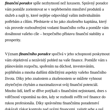
finanční poradce
spíše nezbytností než luxusem. Správný poradce
vám pomůže zorientovat se v nepřeberném množství produktů a
služeb a najít ty, které nejlépe odpovídají vašim individuálním
potřebám a cílům. Představte si ho jako zkušeného kapitána, který
vás provede rozbouřenými vodami finančního světa a pomůže vám
dosáhnout vašeho cíle – bezpečného přístavu finanční stability a
prosperity.
Význam
finančního poradce
spočívá v jeho schopnosti poskytnout
vám objektivní a nezávislý pohled na vaše finance. Pomůže vám s
plánováním rozpočtu, spořením na důchod, investováním,
pojištěním a mnoha dalšími důležitými aspekty vašeho finančního
života. Díky jeho znalostem a zkušenostem se můžete vyhnout
zbytečným chybám a maximalizovat svůj finanční potenciál.
Mnoho lidí, kteří se dříve potýkali s finančními nejistotami, dnes s
vděčností vzpomíná na den, kdy se rozhodli svěřit své finance do
rukou profesionála. Díky správnému finančnímu poradenství
dokázali získat kontrolu nad svými financemi, zajistit sebe a své