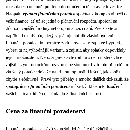
role zdaleka nekončí pouhým doporučením té správné investice.
Naopak,
význam finančního poradce
spočívá v komplexní péči o
vaše finance, ať už se jedná o plánování rozpočtu, spoření na
důchod, zajištění rodiny nebo optimalizaci daní. Představte si
například mladý pár, který si plánuje pořídit vlastní bydlení.
Finanční poradce jim pomůže zorientovat se v záplavě hypoték,
vybrat tu nejvýhodnější variantu a zajistit, aby splátky odpovídaly
jejich možnostem. Nebo si představte rodinu s dětmi, která chce
zajistit svým potomkům bezstarostné studium. I v tomto případě jim
zkušený poradce dokáže navrhnout optimální řešení, jak spořit
chytře a efektivně. Právě tyto příběhy a mnoho dalších dokazují, že
spolupráce s finančním poradcem
může být klíčem k dosažení
vašich snů a klidnému spánku bez finančních starostí.
Cena za finanční poradenství
Finanční poradce se stává v dnešní době stále důležitějším