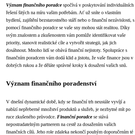
Význam finančního poradce
spočívá v poskytování individuálních
řešení šitých na míru vašim potřebám. Ať už sníte o vlastním
bydlení, zajištění bezstarostného stáří nebo o finanční nezávislosti, s
pomocí finančního poradce se vaše sny mohou stát realitou. Díky
svým znalostem a zkušenostem vám pomůže identifikovat vaše
priority, stanovit realistické cíle a vytvořit strategii, jak jich
dosáhnout. Mnoho lidí se obává finanční nejistoty. Spolupráce s
finančním poradcem vám dodá klid a jistotu, že vaše finance jsou v
dobrých rukou a že děláte správné kroky k dosažení vašich snů.
Význam finančního poradenství
V dnešní dynamické době, kdy se finanční trh neustále vyvíjí a
nabízí nepřeberné množství produktů a služeb, je nezbytné mít po
ruce zkušeného průvodce.
Finanční poradce
se stává
nepostradatelným partnerem na cestě za dosažením vašich
finančních cílů. Jeho role zdaleka nekončí pouhým doporučením té