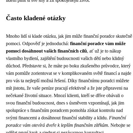
lidem plnit si své sny a žít spokojenější život.
Často kladené otázky
Mnoho lidí si klade otázku, jak jim může finanční poradce skutečně
pomoci. Odpověď je jednoduchá:
finanční poradce vám může
pomoci dosáhnout vašich finančních cílů
, ať už je to nákup
vlastního bydlení, zajištění budoucnosti vašich dětí nebo klidný
důchod. Představte si, že máte po boku zkušeného průvodce, který
vám pomůže zorientovat se v komplikovaném světě financí a najde
pro vás ta nejlepší možná řešení. Díky finančnímu poradci můžete
mít jistotu, že vaše peníze pracují efektivně a že jste připraveni na
nečekané životní situace. Mnozí klienti, kteří se dříve obávali o
svou finanční budoucnost, dnes s úsměvem vzpomínají, jak jim
spolupráce s finančním poradcem pomohla získat kontrolu nad
svými financemi a dosáhnout finanční stability a klidu.
Finanční
poradce vám otevírá dveře k lepším finančním zítřkům.
Nebojte se
udělat první krok a sjednat si nezávaznou konzultaci.