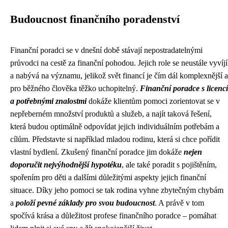
Budoucnost finančního poradenství
Finanční poradci se v dnešní době stávají nepostradatelnými
průvodci na cestě za finanční pohodou. Jejich role se neustále vyvíjí
a nabývá na významu, jelikož svět financí je čím dál komplexnější a
pro běžného člověka těžko uchopitelný.
Finanční poradce s licencí
a potřebnými znalostmi
dokáže klientům pomoci zorientovat se v
nepřeberném množství produktů a služeb, a najít taková řešení,
která budou optimálně odpovídat jejich individuálním potřebám a
cílům. Představte si například mladou rodinu, která si chce pořídit
vlastní bydlení. Zkušený finanční poradce jim dokáže
nejen
doporučit nejvýhodnější hypotéku
, ale také poradit s pojištěním,
spořením pro děti a dalšími důležitými aspekty jejich finanční
situace. Díky jeho pomoci se tak rodina vyhne zbytečným chybám
a
položí pevné základy pro svou budoucnost
. A právě v tom
spočívá krása a důležitost profese finančního poradce – pomáhat