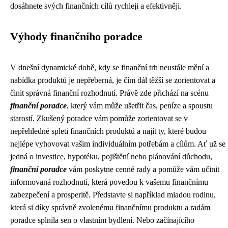
dosáhnete svých finančních cílů rychleji a efektivněji.
Výhody finančního poradce
V dnešní dynamické době, kdy se finanční trh neustále mění a
nabídka produktů je nepřeberná, je čím dál těžší se zorientovat a
činit správná finanční rozhodnutí. Právě zde přichází na scénu
finanční poradce
, který vám může ušetřit čas, peníze a spoustu
starostí. Zkušený poradce vám pomůže zorientovat se v
nepřehledné spleti finančních produktů a najít ty, které budou
nejlépe vyhovovat vašim individuálním potřebám a cílům. Ať už se
jedná o investice, hypotéku, pojištění nebo plánování důchodu,
finanční poradce
vám poskytne cenné rady a pomůže vám učinit
informovaná rozhodnutí, která povedou k vašemu finančnímu
zabezpečení a prosperitě. Představte si například mladou rodinu,
která si díky správně zvolenému finančnímu produktu a radám
poradce splnila sen o vlastním bydlení. Nebo začínajícího