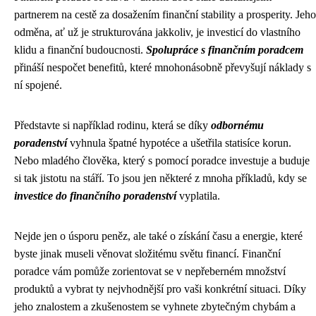
partnerem na cestě za dosažením finanční stability a prosperity. Jeho
odměna, ať už je strukturována jakkoliv, je investicí do vlastního
klidu a finanční budoucnosti.
Spolupráce s finančním poradcem
přináší nespočet benefitů, které mnohonásobně převyšují náklady s
ní spojené.
Představte si například rodinu, která se díky
odbornému
poradenství
vyhnula špatné hypotéce a ušetřila statisíce korun.
Nebo mladého člověka, který s pomocí poradce investuje a buduje
si tak jistotu na stáří. To jsou jen některé z mnoha příkladů, kdy se
investice do finančního poradenství
vyplatila.
Nejde jen o úsporu peněz, ale také o získání času a energie, které
byste jinak museli věnovat složitému světu financí. Finanční
poradce vám pomůže zorientovat se v nepřeberném množství
produktů a vybrat ty nejvhodnější pro vaši konkrétní situaci. Díky
jeho znalostem a zkušenostem se vyhnete zbytečným chybám a