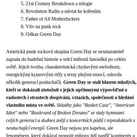
21st Century Breakdown a trilogie
Revolution Radio a návrat ke kořenům
Father of All Motherfuckers
Vliv na punk rock
Odkaz Green Day
Americká punk rocková skupina Green Day se nesmazatelně
zapsala do hudební historie a srdcí milionů fanoušků po celém
světě. Jejich tvorba, charakteristická chytlavými melodiemi,
energickými kytarovými riffy a texty plnými emocí, oslovila
několik generací posluchačů.
Green Day se stali hlasem mladých,
kteří se dokázali ztotožnit s jejich upřímnými výpověďmi o
radostech i strastech dospívání, vztazích, společnosti a hledání
vlastního místa ve světě.
Skladby jako "Basket Case", "American
Idiot" nebo "Boulevard of Broken Dreams" se staly hymnami
celých generací a dodnes znějí z koncertních pódií i reproduktorů s
neutuchající energií.
Green Day nejsou jen kapelou, ale
fenoménem, který dokázal propojit miliony lidí napříč kontinenty a