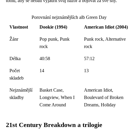
tomu, aby se nebáli vyjádřit svůj názor a bojovat za své sny.
Porovnání nejznámějších alb Green Day
Vlastnost
Dookie (1994)
American Idiot (2004)
Žánr
Pop punk, Punk
Punk rock, Alternative
rock
rock
Délka
40:58
57:12
Počet
14
13
skladeb
Nejznámější
Basket Case,
American Idiot,
skladby
Longview, When I
Boulevard of Broken
Come Around
Dreams, Holiday
21st Century Breakdown a trilogie