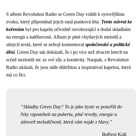
S albem Revolution Radio se Green Day vrátili k syrovějšímu
zvuku, který připomínal jejich raná punková léta.
Tento návrat ke
kořenům
byl pro kapelu očividně osvobozující a dodal skladbám
na energii a naléhavosti. Album je plné chytlavých melodií a
silných textů, které se nebojí komentovat
společenské a politické
dění
. Green Day tak dokázali, že i po více než dvaceti letech na
scéně neztratili nic ze své síly a kreativity. Naopak, s Revolution
Radio ukázali, že jsou stále důležitou a inspirativní kapelou, která
má co říct.
Skladby Green Day? To je jako byste se ponořili do
řeky vzpomínek na pubertu, plné revolty, energie a
zároveň melodičnosti, která vám nejde z hlavy.
Bořivoj Král