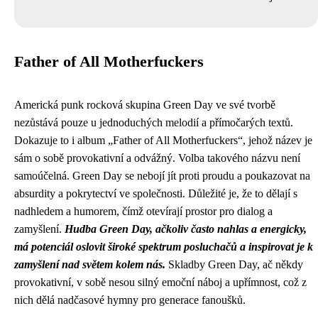
Father of All Motherfuckers
Americká punk rocková skupina Green Day ve své tvorbě
nezůstává pouze u jednoduchých melodií a přímočarých textů.
Dokazuje to i album „Father of All Motherfuckers“, jehož název je
sám o sobě provokativní a odvážný. Volba takového názvu není
samoúčelná. Green Day se nebojí jít proti proudu a poukazovat na
absurdity a pokrytectví ve společnosti. Důležité je, že to dělají s
nadhledem a humorem, čímž otevírají prostor pro dialog a
zamyšlení.
Hudba Green Day, ačkoliv často nahlas a energicky,
má potenciál oslovit široké spektrum posluchačů a inspirovat je k
zamyšlení nad světem kolem nás.
Skladby Green Day, ač někdy
provokativní, v sobě nesou silný emoční náboj a upřímnost, což z
nich dělá nadčasové hymny pro generace fanoušků.