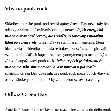
Vliv na punk rock
Skladby americké punk rockové skupiny Green Day nezůstaly bez
odezvy a významně ovlivnily celou generaci.
Jejich energická
hudba a texty plné revolty, ale i naděje, rezonovaly s mladými
lidmi po celém světě.
Green Day se stali hlasem generace, která
hledala vlastní identitu a nebála se bojovat za své sny. Inspirovali
vznik mnoha dalších kapel a stali se synonymem pro melodický a
zároveň angažovaný punk rock.
Jejich úspěch je důkazem, že
hudba má stále sílu spojovat lidi a inspirovat k pozitivním
změnám.
Green Day dokázali, že i punk rock může být chytlavý a
oslovit široké publikum, aniž by ztratil svou syrovost a energii.
Odkaz Green Day
Americká kapela Green Day se nesmazatelně zapsala do dějin punk