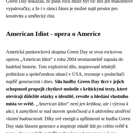
Green Day dokázali, že punk rock může být víc než jen tříakordové
vypalovačky, a že i v rámci žánru je možné najít prostor pro
kreativitu a umělecký růst.
American Idiot - opera o Americe
Americká punkrocková skupina Green Day se svou rockovou
operou „American Idiot“ z roku 2004 nesmazatelně zapsala do
hudební historie. Toto explozivní dílo, inspirované tehdejší
politickou a společenskou situací v USA, rezonuje s posluchači
napříč generacemi i dnes.
Síla hudby Green Day tkví v jejich
schopnosti propojit chytlavé melodie s kritickými texty, které
otevírají důležité otázky o identitě, revolte a hledání vlastního
místa ve světě.
„American Idiot“ není jen kritikou, ale i výzvou k
akci, k zamyšlení se nad stavem společnosti a k aktivnímu utváření
vlastní budoucnosti.
Díky své energii a upřímnosti se hudba Green
Day stala hlasem generace a inspiruje mladé lidi po celém světě k