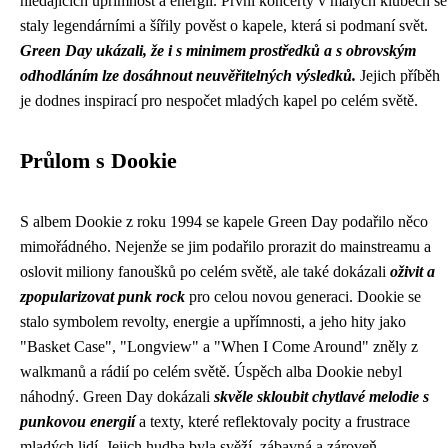
hledajících upřímnost a energii. První koncerty v malých klubech se
staly legendárními a šířily pověst o kapele, která si podmaní svět.
Green Day ukázali, že i s minimem prostředků a s obrovským
odhodláním lze dosáhnout neuvěřitelných výsledků.
Jejich příběh
je dodnes inspirací pro nespočet mladých kapel po celém světě.
Průlom s Dookie
S albem Dookie z roku 1994 se kapele Green Day podařilo něco
mimořádného. Nejenže se jim podařilo prorazit do mainstreamu a
oslovit miliony fanoušků po celém světě, ale také dokázali
oživit a
zpopularizovat punk rock
pro celou novou generaci. Dookie se
stalo symbolem revolty, energie a upřímnosti, a jeho hity jako
"Basket Case", "Longview" a "When I Come Around" zněly z
walkmanů a rádií po celém světě. Úspěch alba Dookie nebyl
náhodný. Green Day dokázali
skvěle skloubit chytlavé melodie s
punkovou energií
a texty, které reflektovaly pocity a frustrace
mladých lidí. Jejich hudba byla svěží, zábavná a zároveň