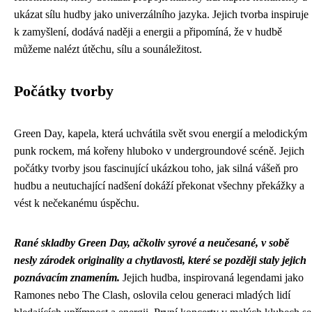
ukázat sílu hudby jako univerzálního jazyka. Jejich tvorba inspiruje
k zamyšlení, dodává naději a energii a připomíná, že v hudbě
můžeme nalézt útěchu, sílu a sounáležitost.
Počátky tvorby
Green Day, kapela, která uchvátila svět svou energií a melodickým
punk rockem, má kořeny hluboko v undergroundové scéně. Jejich
počátky tvorby jsou fascinující ukázkou toho, jak silná vášeň pro
hudbu a neutuchající nadšení dokáží překonat všechny překážky a
vést k nečekanému úspěchu.
Rané skladby Green Day, ačkoliv syrové a neučesané, v sobě
nesly zárodek originality a chytlavosti, které se později staly jejich
poznávacím znamením.
Jejich hudba, inspirovaná legendami jako
Ramones nebo The Clash, oslovila celou generaci mladých lidí