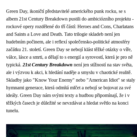
Green Day, ikoničtí představitelé amerického punk rocku, se s
albem 21st Century Breakdown pustili do ambiciózního projektu -
rockové opery rozdělené do tří částí: Heroes and Cons, Charlatans
and Saints a Love and Death. Tato trilogie skladeb není jen
hudebním počinem, ale i reflexí společensko-politické atmosféry
začátku 21. století. Green Day se nebojí klást těžké otázky o víře,
válce, lásce a smrti, a dělají to s energií a syrovostí, která je pro ně
typická.
21st Century Breakdown
není jen stížností na stav světa,
ale i výzvou k akci, k hledání naděje a smyslu v chaotické realitě.
Skladby jako "Know Your Enemy" nebo "American Idiot" se staly
hymnami generace, která odmítá mlčet a nebojí se bojovat za své
ideály. Green Day nám svými texty a hudbou připomínají, že i v
těžkých časech je důležité se nevzdávat a hledat světlo na konci
tunelu.