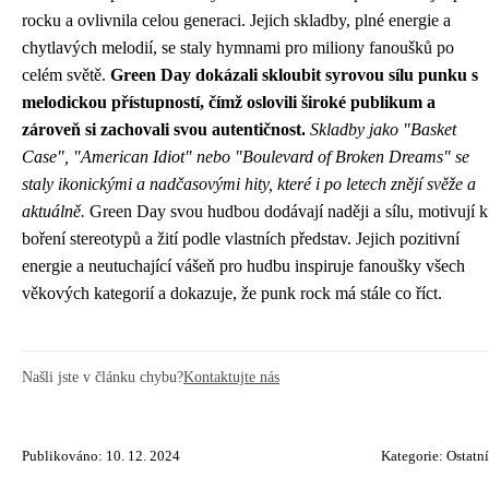
rocku a ovlivnila celou generaci. Jejich skladby, plné energie a
chytlavých melodií, se staly hymnami pro miliony fanoušků po
celém světě.
Green Day dokázali skloubit syrovou sílu punku s
melodickou přístupností, čímž oslovili široké publikum a
zároveň si zachovali svou autentičnost.
Skladby jako "Basket
Case", "American Idiot" nebo "Boulevard of Broken Dreams" se
staly ikonickými a nadčasovými hity, které i po letech znějí svěže a
aktuálně.
Green Day svou hudbou dodávají naději a sílu, motivují k
boření stereotypů a žití podle vlastních představ. Jejich pozitivní
energie a neutuchající vášeň pro hudbu inspiruje fanoušky všech
věkových kategorií a dokazuje, že punk rock má stále co říct.
Našli jste v článku chybu?
Kontaktujte nás
Publikováno: 10. 12. 2024
Kategorie:
Ostatní