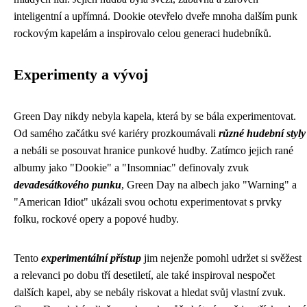
inteligentní a upřímná. Dookie otevřelo dveře mnoha dalším punk
rockovým kapelám a inspirovalo celou generaci hudebníků.
Experimenty a vývoj
Green Day nikdy nebyla kapela, která by se bála experimentovat.
Od samého začátku své kariéry prozkoumávali
různé hudební styly
a nebáli se posouvat hranice punkové hudby. Zatímco jejich rané
albumy jako "Dookie" a "Insomniac" definovaly zvuk
devadesátkového punku
, Green Day na albech jako "Warning" a
"American Idiot" ukázali svou ochotu experimentovat s prvky
folku, rockové opery a popové hudby.
Tento
experimentální přístup
jim nejenže pomohl udržet si svěžest
a relevanci po dobu tří desetiletí, ale také inspiroval nespočet
dalších kapel, aby se nebály riskovat a hledat svůj vlastní zvuk.