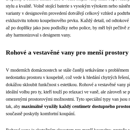
stylu a kvalitě. Volně stojící baterie s vysokým výtokem nebo nástě
varianty v designovém provedení dotvářejí celkový vzhled a podtrh
exkluzivitu tohoto koupelnového prvku. Každý detail, od odtokové
až po doplňky jako jsou podložky nebo police, by měl být pečlivě z
aby harmonizoval s designem vany.
Rohové a vestavěné vany pro menší prostory
V moderních domácnostech se stále častěji setkáváme s problémem
nedostatku prostoru v koupelně, což vede k hledání chytrých řešení,
dokážou skloubit funkčnost s estetikou. Rohové a vestavěné vany p
ideální volbu pro ty, kteří touží po relaxaci ve vaně, ale zároveň se p
omezenými prostorovými možnostmi. Tyto speciální typy van jsou 
tak, aby
maximálně využily každý centimetr dostupného prosto
současně poskytly komfortní koupání.