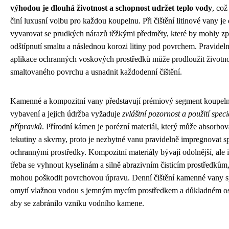
výhodou je dlouhá životnost a schopnost udržet teplo vody
, což
činí luxusní volbu pro každou koupelnu. Při čištění litinové vany je 
vyvarovat se prudkých nárazů těžkými předměty, které by mohly zp
odštípnutí smaltu a následnou korozi litiny pod povrchem. Pravidel
aplikace ochranných voskových prostředků může prodloužit životno
smaltovaného povrchu a usnadnit každodenní čištění.
Kamenné a kompozitní vany představují prémiový segment koupel
vybavení a jejich údržba vyžaduje
zvláštní pozornost a použití spec
přípravků
. Přírodní kámen je porézní materiál, který může absorbov
tekutiny a skvrny, proto je nezbytné vanu pravidelně impregnovat s
ochrannými prostředky. Kompozitní materiály bývají odolnější, ale i
třeba se vyhnout kyselinám a silně abrazivním čisticím prostředkům,
mohou poškodit povrchovou úpravu. Denní čištění kamenné vany s
omytí vlažnou vodou s jemným mycím prostředkem a důkladném os
aby se zabránilo vzniku vodního kamene.