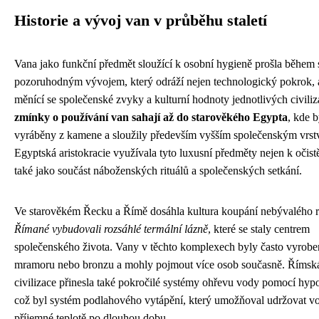
Historie a vývoj van v průběhu staletí
Vana jako funkční předmět sloužící k osobní hygieně prošla během s
pozoruhodným vývojem, který odráží nejen technologický pokrok, a
měnící se společenské zvyky a kulturní hodnoty jednotlivých civiliz
zmínky o používání van sahají až do starověkého Egypta
, kde 
vyráběny z kamene a sloužily především vyšším společenským vrst
Egyptská aristokracie využívala tyto luxusní předměty nejen k očistě 
také jako součást náboženských rituálů a společenských setkání.
Ve starověkém Řecku a Římě dosáhla kultura koupání nebývalého 
Římané vybudovali rozsáhlé termální lázně
, které se staly centrem
společenského života. Vany v těchto komplexech byly často vyrobe
mramoru nebo bronzu a mohly pojmout více osob současně. Římsk
civilizace přinesla také pokročilé systémy ohřevu vody pomocí hyp
což byl systém podlahového vytápění, který umožňoval udržovat v
příjemné teplotě po dlouhou dobu.