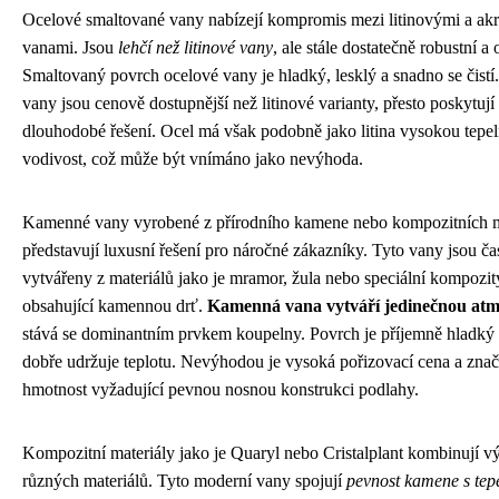
Ocelové smaltované vany nabízejí kompromis mezi litinovými a ak
vanami. Jsou
lehčí než litinové vany
, ale stále dostatečně robustní a
Smaltovaný povrch ocelové vany je hladký, lesklý a snadno se čistí
vany jsou cenově dostupnější než litinové varianty, přesto poskytují 
dlouhodobé řešení. Ocel má však podobně jako litina vysokou tepe
vodivost, což může být vnímáno jako nevýhoda.
Kamenné vany vyrobené z přírodního kamene nebo kompozitních m
představují luxusní řešení pro náročné zákazníky. Tyto vany jsou ča
vytvářeny z materiálů jako je mramor, žula nebo speciální kompozit
obsahující kamennou drť.
Kamenná vana vytváří jedinečnou atm
stává se dominantním prvkem koupelny. Povrch je příjemně hladký 
dobře udržuje teplotu. Nevýhodou je vysoká pořizovací cena a zna
hmotnost vyžadující pevnou nosnou konstrukci podlahy.
Kompozitní materiály jako je Quaryl nebo Cristalplant kombinují 
různých materiálů. Tyto moderní vany spojují
pevnost kamene s tep