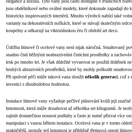
elegance a luxusu. Tyto vany jsou často dostupné v
tradičních tvar
jsou obdélníkové nebo oválné modely, které dokonale zapadají do 
historicky inspirovaných interiérů. Mnoho výrobců nabízí také volně
varianty na dekorativních nožkách, které se stávají skutečným srdc
koupelny a odkazují na viktoriánskou éru či období art deco.
Údržba litinové či ocelové vany není nijak náročná. Smaltovaný po
snadno čistí běžnými neabrazivními čisticími prostředky a zachovává
lesk po mnoho let. Je však důležité vyvarovat se použití drátěnek n
hrubých abrazivních prostředků, které by mohly poškodit smaltovou
Při správné péči může taková vana sloužit
několik generací
, což z 
investici s dlouhodobou hodnotou.
Instalace litinové vany vyžaduje pečlivé plánování kvůli její značné
hmotnosti, která může dosahovat až několika set kilogramů. Je nez
zajistit dostatečnou nosnost podlahy a často je nutné přizvat více os
manipulaci s vanou během instalace. Ocelová vana je v tomto ohle
praktičtější, protože její hmotnost je přibližně třetinová oproti litinov