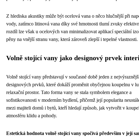
Z hlediska akustiky může být ocelová vana o něco hlučnější při nap
vody, zatímco litinová vana díky své hmotnosti tlumí zvuky efektivn
rozdíl lze však u ocelových van minimalizovat aplikací speciální izo
pěny na vnější stranu vany, která zároveň zlepší i tepelné vlastnosti.
Volně stojící vany jako designový prvek inter
Volně stojící vany představují v současné době jeden z nejvýraznějš
designových prvků, které dokáží proměnit obyčejnou koupelnu v lu
relaxační prostor. Tato forma vany se stala symbolem elegance a
sofistikovanosti v moderním bydlení, přičemž její popularita neustál
mezi majiteli domů i bytů, kteří hledají způsob, jak vytvořit v koupe
atmosféru klidu a pohody.
Estetická hodnota volně stojící vany spočívá především v její s