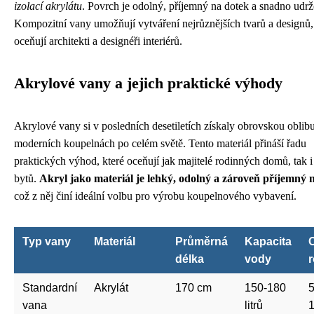
izolací akrylátu
. Povrch je odolný, příjemný na dotek a snadno udrž
Kompozitní vany umožňují vytváření nejrůznějších tvarů a designů,
oceňují architekti a designéři interiérů.
Akrylové vany a jejich praktické výhody
Akrylové vany si v posledních desetiletích získaly obrovskou oblib
moderních koupelnách po celém světě. Tento materiál přináší řadu
praktických výhod, které oceňují jak majitelé rodinných domů, tak i
bytů.
Akryl jako materiál je lehký, odolný a zároveň příjemný 
což z něj činí ideální volbu pro výrobu koupelnového vybavení.
Typ vany
Materiál
Průměrná
Kapacita
délka
vody
r
Standardní
Akrylát
170 cm
150-180
5
vana
litrů