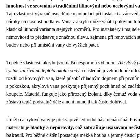
hmotnost ve srovnání s tradičními litinovými nebo ocelovými v
Tato vlastnost výrazně usnadňuje manipulaci při instalaci a zároveň 
nároky na nosnost podlahy. Vana z akrylu může vážit i polovinu toh
klasická litinová varianta stejných rozměrů. Pro instalatéry i majitele
nemovitostí to představuje značnou úlevu, zejména při renovacích st
budov nebo při umístění vany do vyšších pater.
Tepelné vlastnosti akrylu jsou další nespornou výhodou.
Akrylový p
rychle zahřívá na teplotu okolní vody
a následně ji velmi dobře udrž
rozdíl od kovových van, které působí chladným dojmem při prvním
s pokožkou, akrylová vana poskytuje příjemný pocit hned od začát
koupele. Materiál funguje jako přirozený izolant, díky čemuž voda 
zůstává teplá podstatně déle a není nutné ji tak často dohřívat.
Údržba akrylové vany je překvapivě jednoduchá a nenáročná. Povr
materiálu je
hladký a nepórovitý, což zabraňuje usazování nečist
bakterií
. Pro běžné čištění postačuje měkká houba a jemný čisticí p