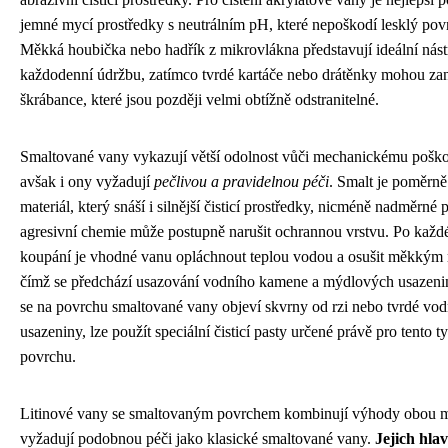
jemné mycí prostředky s neutrálním pH, které nepoškodí lesklý pov
Měkká houbička nebo hadřík z mikrovlákna představují ideální nást
každodenní údržbu, zatímco tvrdé kartáče nebo drátěnky mohou za
škrábance, které jsou později velmi obtížně odstranitelné.
Smaltované vany vykazují větší odolnost vůči mechanickému poško
avšak i ony vyžadují
pečlivou a pravidelnou péči
. Smalt je poměrně
materiál, který snáší i silnější čisticí prostředky, nicméně nadměrné 
agresivní chemie může postupně narušit ochrannou vrstvu. Po kaž
koupání je vhodné vanu opláchnout teplou vodou a osušit měkkým
čímž se předchází usazování vodního kamene a mýdlových usazeni
se na povrchu smaltované vany objeví skvrny od rzi nebo tvrdé vod
usazeniny, lze použít speciální čisticí pasty určené právě pro tento t
povrchu.
Litinové vany se smaltovaným povrchem kombinují výhody obou ma
vyžadují podobnou péči jako klasické smaltované vany.
Jejich hlav