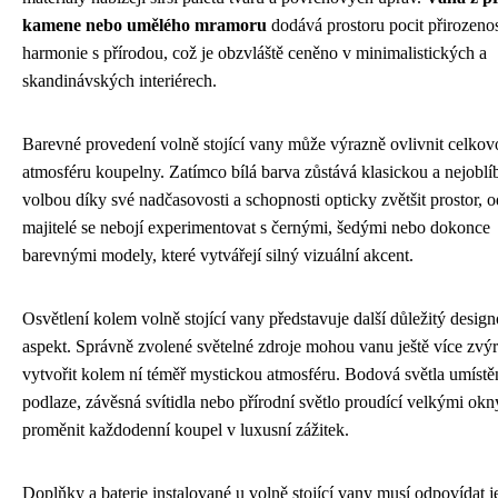
kamene nebo umělého mramoru
dodává prostoru pocit přirozenos
harmonie s přírodou, což je obzvláště ceněno v minimalistických a
skandinávských interiérech.
Barevné provedení volně stojící vany může výrazně ovlivnit celkov
atmosféru koupelny. Zatímco bílá barva zůstává klasickou a nejoblí
volbou díky své nadčasovosti a schopnosti opticky zvětšit prostor, 
majitelé se nebojí experimentovat s černými, šedými nebo dokonce
barevnými modely, které vytvářejí silný vizuální akcent.
Osvětlení kolem volně stojící vany představuje další důležitý desig
aspekt. Správně zvolené světelné zdroje mohou vanu ještě více zvýr
vytvořit kolem ní téměř mystickou atmosféru. Bodová světla umístě
podlaze, závěsná svítidla nebo přírodní světlo proudící velkými okn
proměnit každodenní koupel v luxusní zážitek.
Doplňky a baterie instalované u volně stojící vany musí odpovídat j