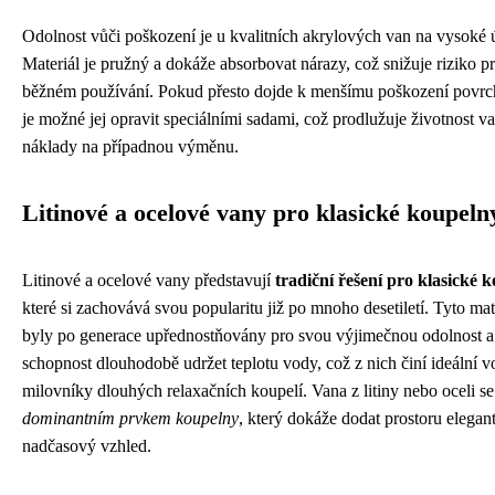
Odolnost vůči poškození je u kvalitních akrylových van na vysoké 
Materiál je pružný a dokáže absorbovat nárazy, což snižuje riziko pr
běžném používání. Pokud přesto dojde k menšímu poškození povrch
je možné jej opravit speciálními sadami, což prodlužuje životnost va
náklady na případnou výměnu.
Litinové a ocelové vany pro klasické koupeln
Litinové a ocelové vany představují
tradiční řešení pro klasické 
které si zachovává svou popularitu již po mnoho desetiletí. Tyto mat
byly po generace upřednostňovány pro svou výjimečnou odolnost a
schopnost dlouhodobě udržet teplotu vody, což z nich činí ideální v
milovníky dlouhých relaxačních koupelí. Vana z litiny nebo oceli se
dominantním prvkem koupelny
, který dokáže dodat prostoru elegant
nadčasový vzhled.