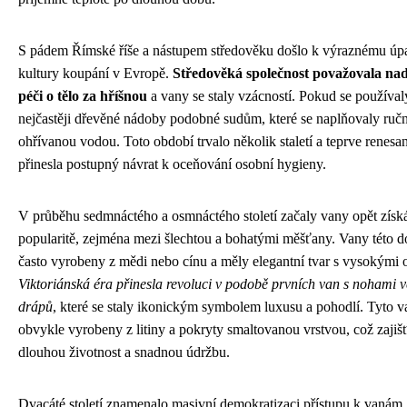
S pádem Římské říše a nástupem středověku došlo k výraznému ú
kultury koupání v Evropě.
Středověká společnost považovala n
péči o tělo za hříšnou
a vany se staly vzácností. Pokud se používaly
nejčastěji dřevěné nádoby podobné sudům, které se naplňovaly ruč
ohřívanou vodou. Toto období trvalo několik staletí a teprve renesa
přinesla postupný návrat k oceňování osobní hygieny.
V průběhu sedmnáctého a osmnáctého století začaly vany opět získ
popularitě, zejména mezi šlechtou a bohatými měšťany. Vany této 
často vyrobeny z mědi nebo cínu a měly elegantní tvar s vysokými o
Viktoriánská éra přinesla revoluci v podobě prvních van s nohami v
drápů
, které se staly ikonickým symbolem luxusu a pohodlí. Tyto v
obvykle vyrobeny z litiny a pokryty smaltovanou vrstvou, což zajiš
dlouhou životnost a snadnou údržbu.
Dvacáté století znamenalo masivní demokratizaci přístupu k vanám