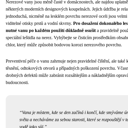
Nerezové vany jsou méně časté v domácnostech, ale najdou uplatně
některých moderních designových koupelnách. Jejich údržba je rela
jednoduchá, nicméně na lesklém povrchu nerezové oceli jsou velmi
viditelné otisky prstů a vodní skvrny.
Pro dosažení dokonalého les
nutné vanu po každém použití důkladně osušit
a pravidelně použ
speciální leštidla na nerez. Vyhýbejte se čisticím prostředkům obsah
chlor, který může způsobit bodovou korozi nerezového povrchu.
Preventivní péče o vanu zahrnuje nejen pravidelné čištění, ale také 
těsnění, odtokových otvorů a případných poškození povrchu. Včasn
drobných defektů může zabránit rozsáhlejším a nákladnějším oprav
budoucnosti.
Vana je místem, kde se den začíná i končí, kde smýváme ú
světa a necháváme za sebou starosti, které se rozpouštějí v t
vodě jako sůl.