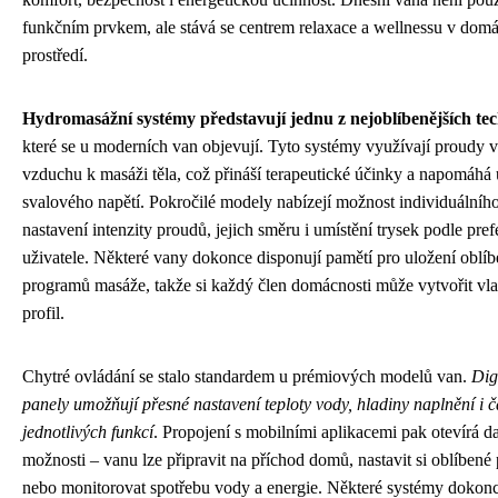
funkčním prvkem, ale stává se centrem relaxace a wellnessu v dom
prostředí.
Hydromasážní systémy představují jednu z nejoblíbenějších tec
které se u moderních van objevují. Tyto systémy využívají proudy 
vzduchu k masáži těla, což přináší terapeutické účinky a napomáhá
svalového napětí. Pokročilé modely nabízejí možnost individuálníh
nastavení intenzity proudů, jejich směru i umístění trysek podle pref
uživatele. Některé vany dokonce disponují pamětí pro uložení oblí
programů masáže, takže si každý člen domácnosti může vytvořit vla
profil.
Chytré ovládání se stalo standardem u prémiových modelů van.
Dig
panely umožňují přesné nastavení teploty vody, hladiny naplnění i 
jednotlivých funkcí
. Propojení s mobilními aplikacemi pak otevírá da
možnosti – vanu lze připravit na příchod domů, nastavit si oblíben
nebo monitorovat spotřebu vody a energie. Některé systémy dokonc