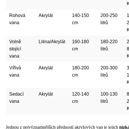
Rohová
Akrylát
140-150
200-250
1
vana
cm
litrů
Volně
Litina/Akrylát
160-180
180-220
2
stojící
cm
litrů
vana
Vířivá
Akrylát
180-200
200-300
3
vana
cm
litrů
Sedací
Akrylát
120-140
100-130
8
vana
cm
litrů
Jednou z nejvýznamnějších předností akrylových van je jejich
nízk