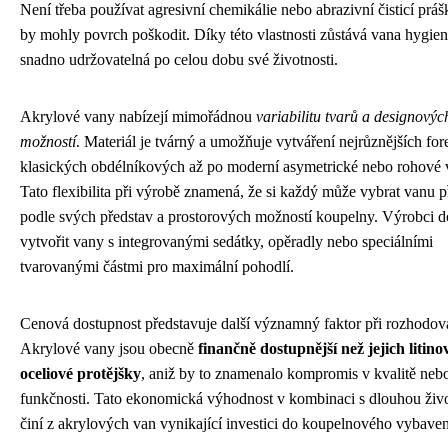
Není třeba používat agresivní chemikálie nebo abrazivní čisticí práš
by mohly povrch poškodit. Díky této vlastnosti zůstává vana hygien
snadno udržovatelná po celou dobu své životnosti.
Akrylové vany nabízejí mimořádnou
variabilitu tvarů a designovýc
možností
. Materiál je tvárný a umožňuje vytváření nejrůznějších fo
klasických obdélníkových až po moderní asymetrické nebo rohové v
Tato flexibilita při výrobě znamená, že si každý může vybrat vanu 
podle svých představ a prostorových možností koupelny. Výrobci d
vytvořit vany s integrovanými sedátky, opěradly nebo speciálními
tvarovanými částmi pro maximální pohodlí.
Cenová dostupnost představuje další významný faktor při rozhodov
Akrylové vany jsou obecně
finančně dostupnější než jejich litin
oceliové protějšky
, aniž by to znamenalo kompromis v kvalitě neb
funkčnosti. Tato ekonomická výhodnost v kombinaci s dlouhou živo
činí z akrylových van vynikající investici do koupelnového vybaven