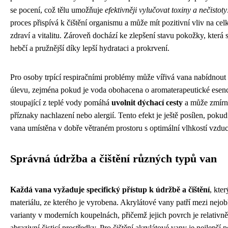
se pocení, což tělu umožňuje
efektivněji vylučovat toxiny a nečistoty
proces přispívá k čištění organismu a může mít pozitivní vliv na cel
zdraví a vitalitu. Zároveň dochází ke zlepšení stavu pokožky, která 
hebčí a pružnější díky lepší hydrataci a prokrvení.
Pro osoby trpící respiračními problémy může vířivá vana nabídnout 
úlevu, zejména pokud je voda obohacena o aromaterapeutické esenc
stoupající z teplé vody pomáhá
uvolnit dýchací cesty
a může zmírn
příznaky nachlazení nebo alergií. Tento efekt je ještě posílen, pokud 
vana umístěna v dobře větraném prostoru s optimální vlhkostí vzdu
Správná údržba a čištění různých typů van
Každá vana vyžaduje specifický přístup k údržbě a čištění
, kter
materiálu, ze kterého je vyrobena. Akrylátové vany patří mezi nejob
varianty v moderních koupelnách, přičemž jejich povrch je relativně 
abrazivní čisticí prostředky. Pro čištění akrylátové vany je nejlepší 