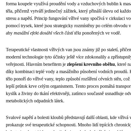
forma koupele využívá proudění vody a vzduchových bublin k masá
těla, přičemž vytváří jedinečný zážitek, který přináší úlevu od kaž
stresu a napětí. Princip fungování vířivé vany spočívá v cirkulaci v
pomocí trysek, které jsou strategicky rozmístěny po celém obvodu v
aby
masážní efekt dosáhl všech částí těla
ponořených ve vodě.
Terapeutické vlastnosti vířivých van jsou známy již po staletí, přiče
moderní technologie tyto účinky ještě více zdokonalily a zpřístupnily
veřejnosti. Hlavním benefitem je
zlepšení krevního oběhu
, které n
díky kombinaci teplé vody a masážního působení vodních proudů. 
tělo ponoří do vířivé vany, teplo způsobí rozšíření cévních stěn, co
lepší průtok krve celým organismem. Tento proces pomáhá transpor
kyslík a živiny do tkání efektivněji, zatímco současně usnadňuje od
metabolických odpadních látek.
Svalové napětí a bolesti kloubů představují další oblasti, kde vířivá
prokazuje své terapeutické schopnosti. Mnoho lidí trpících chronic