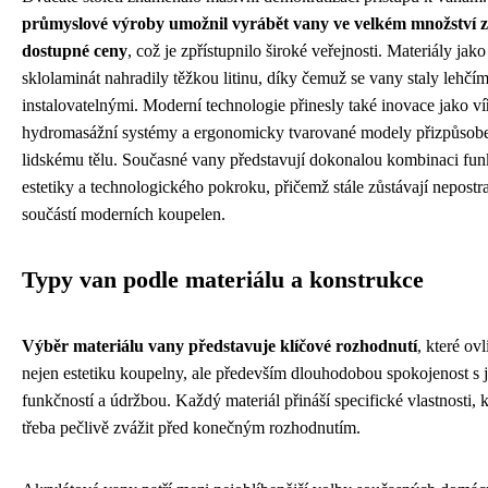
průmyslové výroby umožnil vyrábět vany ve velkém množství 
dostupné ceny
, což je zpřístupnilo široké veřejnosti. Materiály jako
sklolaminát nahradily těžkou litinu, díky čemuž se vany staly lehčím
instalovatelnými. Moderní technologie přinesly také inovace jako ví
hydromasážní systémy a ergonomicky tvarované modely přizpůsob
lidskému tělu. Současné vany představují dokonalou kombinaci fun
estetiky a technologického pokroku, přičemž stále zůstávají nepostr
součástí moderních koupelen.
Typy van podle materiálu a konstrukce
Výběr materiálu vany představuje klíčové rozhodnutí
, které ov
nejen estetiku koupelny, ale především dlouhodobou spokojenost s j
funkčností a údržbou. Každý materiál přináší specifické vlastnosti, k
třeba pečlivě zvážit před konečným rozhodnutím.