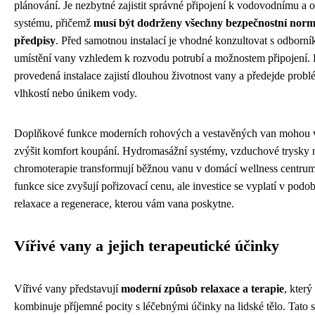
plánování. Je nezbytné zajistit správné připojení k vodovodnímu a
systému, přičemž
musí být dodrženy všechny bezpečnostní norm
předpisy
. Před samotnou instalací je vhodné konzultovat s odborn
umístění vany vzhledem k rozvodu potrubí a možnostem připojení. 
provedená instalace zajistí dlouhou životnost vany a předejde prob
vlhkostí nebo únikem vody.
Doplňkové funkce moderních rohových a vestavěných van mohou 
zvýšit komfort koupání. Hydromasážní systémy, vzduchové trysky 
chromoterapie transformují běžnou vanu v domácí wellness centrum
funkce sice zvyšují pořizovací cenu, ale investice se vyplatí v podo
relaxace a regenerace, kterou vám vana poskytne.
Vířivé vany a jejich terapeutické účinky
Vířivé vany představují
moderní způsob relaxace a terapie
, který
kombinuje příjemné pocity s léčebnými účinky na lidské tělo. Tato s