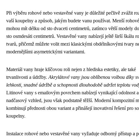
Při výběru rohové nebo vestavěné vany je důležité pečlivě zvážit r
vaší koupelny a způsob, jakým budete vanu používat. Menší rohov
mohou mít délku od sto dvaceti centimetrů, zatímco větší modely do
sto osmdesáti centimetrů. Vestavěné vany nabízejí ještě širší škálu 
tvarů, přičemž můžete volit mezi klasickými obdélníkovými tvary n
modernějšími asymetrickými variantami.
Materiál vany hraje klíčovou roli nejen z hlediska estetiky, ale také
trvanlivosti a údržby.
Akrylátové vany jsou oblíbenou volbou díky s
lehkosti, snadné údržbě a schopnosti dlouhodobě udržet teplotu vod
Litinové vany s emailovým povrchem nabízejí vynikající odolnost a
nadčasový vzhled, jsou však podstatně těžší. Moderní kompozitní m
kombinují přednosti obou variant a přinášejí inovativní řešení pro s
koupelny.
Instalace rohové nebo vestavěné vany vyžaduje odborný přístup a p