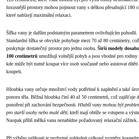
luxusnější prostory mohou pojmout vany s délkou přesahující 180 c
které nabízejí maximální relaxaci.
Šířka vany je dalším podstatným parametrem ovlivňujícím pohodlí.
Standardní šířka se obvykle pohybuje mezi 70 až 80 centimetry, což
poskytuje dostatečný prostor pro jednu osobu.
Širší modely dosahu
100 centimetrů
umožňují volnější pohyb a jsou vhodné pro rodiny 
kde může být nutné koupat více osob současně nebo asistovat dítěti 
koupeli.
Hloubka vany určuje množství vody potřebné k naplnění a také úro
ponoru těla. Běžná hloubka činí 40 až 50 centimetrů, což zajišťuje 
ponoření při zachování bezpečnosti.
Hlubší vany mohou být proble
pro starší osoby nebo malé děti
, kteří mají obtíže se vstupem a výs
Naopak příliš mělká vana nenabídne požadovaný relaxační zážitek.
Při výběru velikosti je nezbytné zohlednit celkové rozměry koupeln