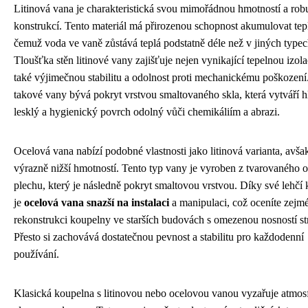
Litinová vana je charakteristická svou mimořádnou hmotností a rob
konstrukcí. Tento materiál má přirozenou schopnost akumulovat tep
čemuž voda ve vaně zůstává teplá podstatně déle než v jiných typec
Tloušťka stěn litinové vany zajišťuje nejen vynikající tepelnou izolac
také výjimečnou stabilitu a odolnost proti mechanickému poškození
takové vany bývá pokryt vrstvou smaltovaného skla, která vytváří h
lesklý a hygienický povrch odolný vůči chemikáliím a abrazi.
Ocelová vana nabízí podobné vlastnosti jako litinová varianta, avša
výrazně nižší hmotností. Tento typ vany je vyroben z tvarovaného 
plechu, který je následně pokryt smaltovou vrstvou. Díky své lehčí 
je
ocelová vana snazší na instalaci
a manipulaci, což oceníte zejmé
rekonstrukci koupelny ve starších budovách s omezenou nosností st
Přesto si zachovává dostatečnou pevnost a stabilitu pro každodenní
používání.
Klasická koupelna s litinovou nebo ocelovou vanou vyzařuje atmos