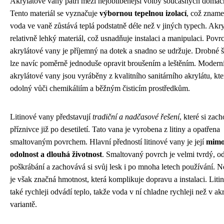
Akrylátové vany patří mezi nejoblíbenější volby současných domácn
Tento materiál se vyznačuje
výbornou tepelnou izolací
, což zname
voda ve vaně zůstává teplá podstatně déle než v jiných typech. Akry
relativně lehký materiál, což usnadňuje instalaci a manipulaci. Povr
akrylátové vany je příjemný na dotek a snadno se udržuje. Drobné 
lze navíc poměrně jednoduše opravit broušením a leštěním. Modern
akrylátové vany jsou vyráběny z kvalitního sanitárního akrylátu, kte
odolný vůči chemikáliím a běžným čisticím prostředkům.
Litinové vany představují
tradiční a nadčasové řešení
, které si zac
příznivce již po desetiletí. Tato vana je vyrobena z litiny a opatřena
smaltovaným povrchem. Hlavní předností litinové vany je její
mimo
odolnost a dlouhá životnost
. Smaltovaný povrch je velmi tvrdý, o
poškrábání a zachovává si svůj lesk i po mnoha letech používání.
je však značná hmotnost, která komplikuje dopravu a instalaci. Liti
také rychleji odvádí teplo, takže voda v ní chladne rychleji než v ak
variantě.