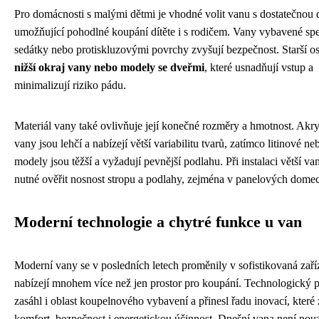
Pro domácnosti s malými dětmi je vhodné volit vanu s dostatečnou 
umožňující pohodlné koupání dítěte i s rodičem. Vany vybavené spe
sedátky nebo protiskluzovými povrchy zvyšují bezpečnost. Starší o
nižší okraj vany nebo modely se dveřmi
, které usnadňují vstup a
minimalizují riziko pádu.
Materiál vany také ovlivňuje její konečné rozměry a hmotnost. Akr
vany jsou lehčí a nabízejí větší variabilitu tvarů, zatímco litinové n
modely jsou těžší a vyžadují pevnější podlahu. Při instalaci větší va
nutné ověřit nosnost stropu a podlahy, zejména v panelových dome
Moderní technologie a chytré funkce u van
Moderní vany se v posledních letech proměnily v sofistikovaná zaříz
nabízejí mnohem více než jen prostor pro koupání. Technologický 
zasáhl i oblast koupelnového vybavení a přinesl řadu inovací, které 
komfort, bezpečnost i energetickou účinnost. Dnešní vana není pou