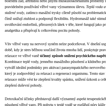
bolestmi zad, artritidou nebo jinými muskuloskeletálními problémy 
pravidelném používání vířivé vany významnou úlevu.
Teplá voda u
stažené svaly
, zatímco masážní trysky cíleně působí na problematick
čímž snižují ztuhlost a podporují flexibilitu. Hydromasáž také stimu
uvolňování endorfinů, přirozených látek v těle, které fungují jako p
analgetika a přispívají k celkovému pocitu pohody.
Vliv vířivé vany na nervový systém nelze podceňovat. V dnešní us
době, kdy je stres běžnou součástí života mnoha lidí, poskytuje pra
relaxace ve vířivé vaně
účinný způsob snížení psychického napět
Kombinace teplé vody, jemného masážního působení a klidného pro
vytváří ideální podmínky pro aktivaci parasympatického nervového
který je zodpovědný za relaxaci a regeneraci organismu. Tento stav
relaxace může vést ke zlepšení kvality spánku, snížení úzkosti a c
zlepšení duševní pohody.
Detoxikační účinky představují další významný aspekt terapeutické
působení vířivé vany. Při pobytu v teplé vodě se rozšiřují póry kůže