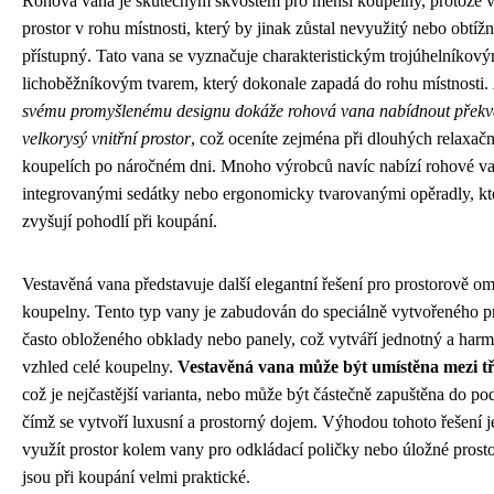
Rohová vana je skutečným skvostem pro menší koupelny, protože 
prostor v rohu místnosti, který by jinak zůstal nevyužitý nebo obtíž
přístupný. Tato vana se vyznačuje charakteristickým trojúhelníkov
lichoběžníkovým tvarem, který dokonale zapadá do rohu místnosti.
svému promyšlenému designu dokáže rohová vana nabídnout překv
velkorysý vnitřní prostor
, což oceníte zejména při dlouhých relaxač
koupelích po náročném dni. Mnoho výrobců navíc nabízí rohové va
integrovanými sedátky nebo ergonomicky tvarovanými opěradly, kt
zvyšují pohodlí při koupání.
Vestavěná vana představuje další elegantní řešení pro prostorově o
koupelny. Tento typ vany je zabudován do speciálně vytvořeného pr
často obloženého obklady nebo panely, což vytváří jednotný a har
vzhled celé koupelny.
Vestavěná vana může být umístěna mezi tř
což je nejčastější varianta, nebo může být částečně zapuštěna do po
čímž se vytvoří luxusní a prostorný dojem. Výhodou tohoto řešení 
využít prostor kolem vany pro odkládací poličky nebo úložné prosto
jsou při koupání velmi praktické.