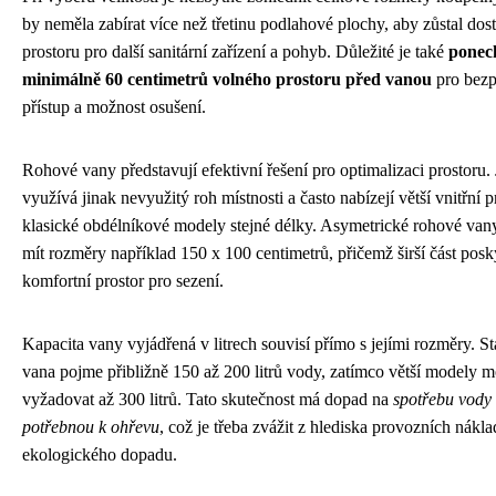
by neměla zabírat více než třetinu podlahové plochy, aby zůstal dos
prostoru pro další sanitární zařízení a pohyb. Důležité je také
ponec
minimálně 60 centimetrů volného prostoru před vanou
pro bez
přístup a možnost osušení.
Rohové vany představují efektivní řešení pro optimalizaci prostoru. 
využívá jinak nevyužitý roh místnosti a často nabízejí větší vnitřní p
klasické obdélníkové modely stejné délky. Asymetrické rohové va
mít rozměry například 150 x 100 centimetrů, přičemž širší část posk
komfortní prostor pro sezení.
Kapacita vany vyjádřená v litrech souvisí přímo s jejími rozměry. S
vana pojme přibližně 150 až 200 litrů vody, zatímco větší modely 
vyžadovat až 300 litrů. Tato skutečnost má dopad na
spotřebu vody 
potřebnou k ohřevu
, což je třeba zvážit z hlediska provozních nákla
ekologického dopadu.