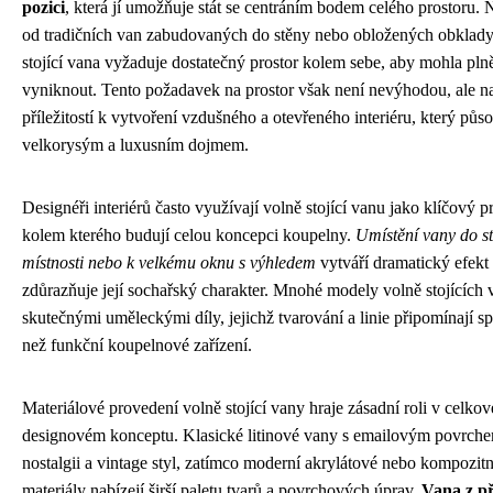
pozici
, která jí umožňuje stát se centráním bodem celého prostoru. 
od tradičních van zabudovaných do stěny nebo obložených obklady
stojící vana vyžaduje dostatečný prostor kolem sebe, aby mohla pln
vyniknout. Tento požadavek na prostor však není nevýhodou, ale 
příležitostí k vytvoření vzdušného a otevřeného interiéru, který půso
velkorysým a luxusním dojmem.
Designéři interiérů často využívají volně stojící vanu jako klíčový p
kolem kterého budují celou koncepci koupelny.
Umístění vany do s
místnosti nebo k velkému oknu s výhledem
vytváří dramatický efekt
zdůrazňuje její sochařský charakter. Mnohé modely volně stojících 
skutečnými uměleckými díly, jejichž tvarování a linie připomínají s
než funkční koupelnové zařízení.
Materiálové provedení volně stojící vany hraje zásadní roli v celko
designovém konceptu. Klasické litinové vany s emailovým povrche
nostalgii a vintage styl, zatímco moderní akrylátové nebo kompozitn
materiály nabízejí širší paletu tvarů a povrchových úprav.
Vana z p