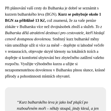
Při plánování vaší cesty do Bulharska je dobré se seznámit s
kurzem bulharského leva (BGN).
Kurz se pohybuje okolo 1
BGN za přibližně 13 Kč,
což znamená, že za vaše peníze
získáte v Bulharsku více než dvojnásobek zboží a služeb.
To z
Bulharska dělá atraktivní destinaci pro cestovatele, kteří hledají
cenově dostupnou dovolenou.
Směnný kurz bulharské měny
vám umožňuje užít si více za méně – dopřejte si lahodné večeře
v restauracích, objevujte skryté klenoty na lokálních trzích a
dopřejte si komfortní ubytování bez zbytečného zatížení vašeho
rozpočtu. Využijte výhodného kurzu a užijte si
nezapomenutelnou dovolenou v Bulharsku plnou slunce, krásné
přírody a pohostinnosti místních obyvatel.
Kurz bulharského leva je jako loď plující po
rozbouřeném moři – ​​někdy stoupá, jindy klesá, a jen