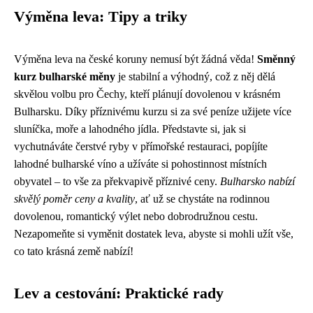
Výměna leva: Tipy a triky
Výměna leva na české koruny nemusí být žádná věda!
Směnný
kurz bulharské měny
je stabilní a výhodný, což z něj dělá
skvělou volbu pro Čechy, kteří plánují dovolenou v krásném
Bulharsku. Díky příznivému kurzu si za své peníze užijete více
sluníčka, moře a lahodného jídla. Představte si, jak si
vychutnáváte čerstvé ryby v přímořské restauraci, popíjíte
lahodné bulharské víno a užíváte si pohostinnost místních
obyvatel – to vše za překvapivě příznivé ceny.
Bulharsko nabízí
skvělý poměr ceny a kvality
, ať už se chystáte na rodinnou
dovolenou, romantický výlet nebo dobrodružnou cestu.
Nezapomeňte si vyměnit dostatek leva, abyste si mohli užít vše,
co tato krásná země nabízí!
Lev a cestování: Praktické rady