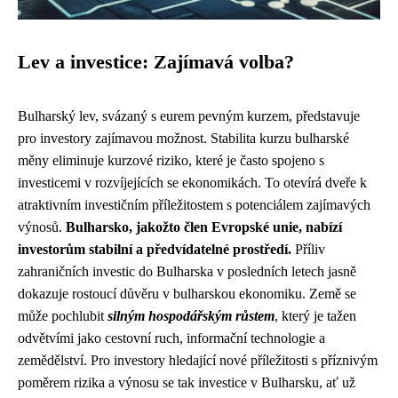
Lev a investice: Zajímavá volba?
Bulharský lev, svázaný s eurem pevným kurzem, představuje
pro investory zajímavou možnost. Stabilita kurzu bulharské
měny eliminuje kurzové riziko, které je často spojeno s
investicemi v rozvíjejících se ekonomikách. To otevírá dveře k
atraktivním investičním příležitostem s potenciálem zajímavých
výnosů.
Bulharsko, jakožto člen Evropské unie, nabízí
investorům stabilní a předvídatelné prostředí.
Příliv
zahraničních investic do Bulharska v posledních letech jasně
dokazuje rostoucí důvěru v bulharskou ekonomiku. Země se
může pochlubit
silným hospodářským růstem
, který je tažen
odvětvími jako cestovní ruch, informační technologie a
zemědělství. Pro investory hledající nové příležitosti s příznivým
poměrem rizika a výnosu se tak investice v Bulharsku, ať už