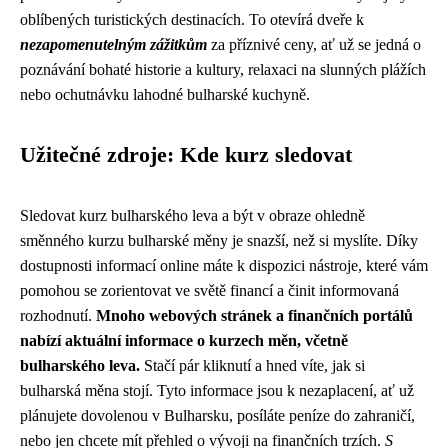
oblíbených turistických destinacích. To otevírá dveře k
nezapomenutelným zážitkům
za příznivé ceny, ať už se jedná o
poznávání bohaté historie a kultury, relaxaci na slunných plážích
nebo ochutnávku lahodné bulharské kuchyně.
Užitečné zdroje: Kde kurz sledovat
Sledovat kurz bulharského leva a být v obraze ohledně
směnného kurzu bulharské měny je snazší, než si myslíte. Díky
dostupnosti informací online máte k dispozici nástroje, které vám
pomohou se zorientovat ve světě financí a činit informovaná
rozhodnutí.
Mnoho webových stránek a finančních portálů
nabízí aktuální informace o kurzech měn, včetně
bulharského leva.
Stačí pár kliknutí a hned víte, jak si
bulharská měna stojí. Tyto informace jsou k nezaplacení, ať už
plánujete dovolenou v Bulharsku, posíláte peníze do zahraničí,
nebo jen chcete mít přehled o vývoji na finančních trzích.
S