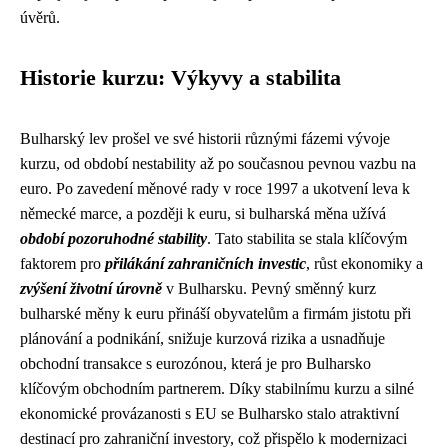
úvěrů.
Historie kurzu: Výkyvy a stabilita
Bulharský lev prošel ve své historii různými fázemi vývoje
kurzu, od období nestability až po současnou pevnou vazbu na
euro. Po zavedení měnové rady v roce 1997 a ukotvení leva k
německé marce, a později k euru, si bulharská měna užívá
období pozoruhodné stability
. Tato stabilita se stala klíčovým
faktorem pro
přilákání zahraničních investic
, růst ekonomiky a
zvýšení životní úrovně
v Bulharsku. Pevný směnný kurz
bulharské měny k euru přináší obyvatelům a firmám jistotu při
plánování a podnikání, snižuje kurzová rizika a usnadňuje
obchodní transakce s eurozónou, která je pro Bulharsko
klíčovým obchodním partnerem. Díky stabilnímu kurzu a silné
ekonomické provázanosti s EU se Bulharsko stalo atraktivní
destinací pro zahraniční investory, což přispělo k modernizaci