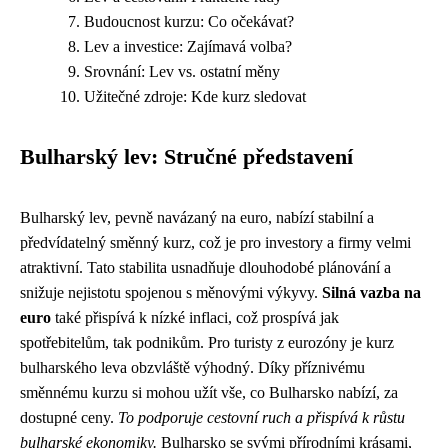
Budoucnost kurzu: Co očekávat?
Lev a investice: Zajímavá volba?
Srovnání: Lev vs. ostatní měny
Užitečné zdroje: Kde kurz sledovat
Bulharský lev: Stručné představení
Bulharský lev, pevně navázaný na euro, nabízí stabilní a
předvídatelný směnný kurz, což je pro investory a firmy velmi
atraktivní. Tato stabilita usnadňuje dlouhodobé plánování a
snižuje nejistotu spojenou s měnovými výkyvy.
Silná vazba na
euro
také přispívá k nízké inflaci, což prospívá jak
spotřebitelům, tak podnikům. Pro turisty z eurozóny je kurz
bulharského leva obzvláště výhodný. Díky příznivému
směnnému kurzu si mohou užít vše, co Bulharsko nabízí, za
dostupné ceny.
To podporuje cestovní ruch a přispívá k růstu
bulharské ekonomiky.
Bulharsko se svými přírodními krásami,