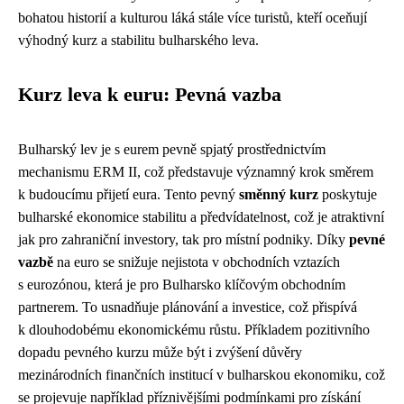
bohatou historií a kulturou láká stále více turistů, kteří oceňují
výhodný kurz a stabilitu bulharského leva.
Kurz leva k euru: Pevná vazba
Bulharský lev je s eurem pevně spjatý prostřednictvím
mechanismu ERM II, což představuje významný krok směrem
k budoucímu přijetí eura. Tento pevný
směnný kurz
poskytuje
bulharské ekonomice stabilitu a předvídatelnost, což je atraktivní
jak pro zahraniční investory, tak pro místní podniky. Díky
pevné
vazbě
na euro se snižuje nejistota v obchodních vztazích
s eurozónou, která je pro Bulharsko klíčovým obchodním
partnerem. To usnadňuje plánování a investice, což přispívá
k dlouhodobému ekonomickému růstu. Příkladem pozitivního
dopadu pevného kurzu může být i zvýšení důvěry
mezinárodních finančních institucí v bulharskou ekonomiku, což
se projevuje například příznivějšími podmínkami pro získání