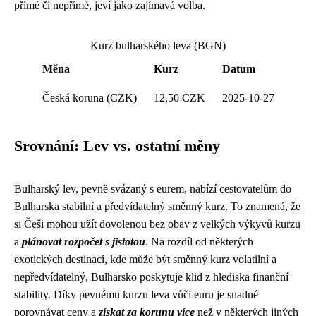
přímé či nepřímé, jeví jako zajímavá volba.
Kurz bulharského leva (BGN)
Měna
Kurz
Datum
Česká koruna (CZK)
12,50 CZK
2025-10-27
Srovnání: Lev vs. ostatní měny
Bulharský lev, pevně svázaný s eurem, nabízí cestovatelům do
Bulharska stabilní a předvídatelný směnný kurz. To znamená, že
si Češi mohou užít dovolenou bez obav z velkých výkyvů kurzu
a
plánovat rozpočet s jistotou
. Na rozdíl od některých
exotických destinací, kde může být směnný kurz volatilní a
nepředvídatelný, Bulharsko poskytuje klid z hlediska finanční
stability. Díky pevnému kurzu leva vůči euru je snadné
porovnávat ceny a
získat za korunu více
než v některých jiných