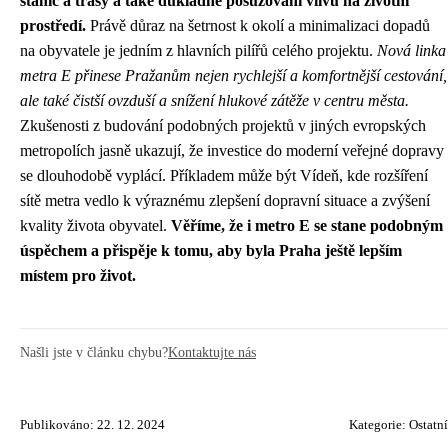
stanic a trasy a také důkladné posuzování vlivu na životní
prostředí.
Právě důraz na šetrnost k okolí a minimalizaci dopadů
na obyvatele je jedním z hlavních pilířů celého projektu.
Nová linka
metra E přinese Pražanům nejen rychlejší a komfortnější cestování,
ale také čistší ovzduší a snížení hlukové zátěže v centru města.
Zkušenosti z budování podobných projektů v jiných evropských
metropolích jasně ukazují, že investice do moderní veřejné dopravy
se dlouhodobě vyplácí. Příkladem může být Vídeň, kde rozšíření
sítě metra vedlo k výraznému zlepšení dopravní situace a zvýšení
kvality života obyvatel.
Věříme, že i metro E se stane podobným
úspěchem a přispěje k tomu, aby byla Praha ještě lepším
místem pro život.
Našli jste v článku chybu?
Kontaktujte nás
Publikováno: 22. 12. 2024
Kategorie:
Ostatní