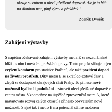
okraje s centrem a ulevit přetížené dopravě. Ale je to běh
na dlouhou trať, plný výzev a překážek.
Zdeněk Dvořák
Zahájení výstavby
S napětím očekávané zahájení výstavby metra E se nezadržitelně
blíží a s ním i nová éra pražské dopravy. Tento projekt slibuje nejen
zvýšení komfortu
pro statisíce Pražanů, ale také
pozitivní dopad
na životní prostředí
. Díky metru E se zkrátí dojezdové časy a
zlepší se dostupnost okrajových částí Prahy. To přinese
nové
možnosti bydlení i podnikání
a zároveň uleví přetížené dopravě v
centru města. Vzpomeňme na úspěšné zprovoznění metra A, které
nastartovalo rozvoj celých oblastí a přineslo obyvatelům nové
možnosti. Stejně tak i metro E má potenciál stát se motorem