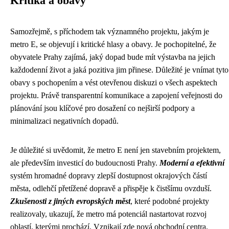
Kritika a obavy
Samozřejmě, s příchodem tak významného projektu, jakým je
metro E, se objevují i ​​kritické hlasy a obavy. Je pochopitelné, že
obyvatele Prahy zajímá, jaký dopad bude mít výstavba na jejich
každodenní život a jaká pozitiva jim přinese. Důležité je vnímat tyto
obavy s pochopením a vést otevřenou diskuzi o všech aspektech
projektu. Právě transparentní komunikace a zapojení veřejnosti do
plánování jsou klíčové pro dosažení co nejširší podpory a
minimalizaci negativních dopadů.
Je důležité si uvědomit, že metro E není jen stavebním projektem,
ale především investicí do budoucnosti Prahy.
Moderní a efektivní
systém hromadné dopravy zlepší dostupnost okrajových částí
města, odlehčí přetížené dopravě a přispěje k čistšímu ovzduší.
Zkušenosti z jiných evropských měst
, které podobné projekty
realizovaly, ukazují, že metro má potenciál nastartovat rozvoj
oblastí, kterými prochází. Vznikají zde nová obchodní centra,