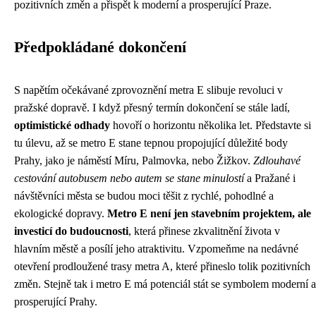
pozitivních změn a přispět k moderní a prosperující Praze.
Předpokládané dokončení
S napětím očekávané zprovoznění metra E slibuje revoluci v
pražské dopravě. I když přesný termín dokončení se stále ladí,
optimistické odhady
hovoří o horizontu několika let. Představte si
tu úlevu, až se metro E stane tepnou propojující důležité body
Prahy, jako je náměstí Míru, Palmovka, nebo Žižkov.
Zdlouhavé
cestování autobusem nebo autem se stane minulostí
a Pražané i
návštěvníci města se budou moci těšit z rychlé, pohodlné a
ekologické dopravy.
Metro E není jen stavebním projektem, ale
investicí do budoucnosti
, která přinese zkvalitnění života v
hlavním městě a posílí jeho atraktivitu. Vzpomeňme na nedávné
otevření prodloužené trasy metra A, které přineslo tolik pozitivních
změn. Stejně tak i metro E má potenciál stát se symbolem moderní a
prosperující Prahy.