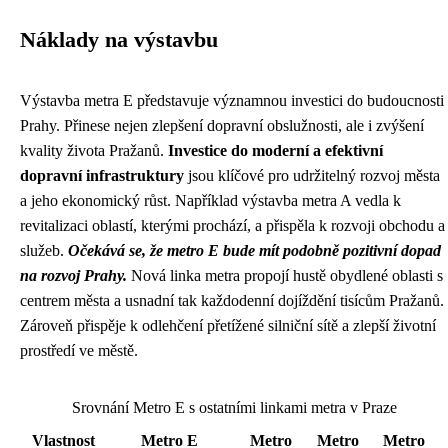
Náklady na výstavbu
Výstavba metra E představuje významnou investici do budoucnosti
Prahy. Přinese nejen zlepšení dopravní obslužnosti, ale i zvýšení
kvality života Pražanů.
Investice do moderní a efektivní
dopravní infrastruktury
jsou klíčové pro udržitelný rozvoj města
a jeho ekonomický růst. Například výstavba metra A vedla k
revitalizaci oblastí, kterými prochází, a přispěla k rozvoji obchodu a
služeb.
Očekává se, že metro E bude mít podobně pozitivní dopad
na rozvoj Prahy.
Nová linka metra propojí hustě obydlené oblasti s
centrem města a usnadní tak každodenní dojíždění tisícům Pražanů.
Zároveň přispěje k odlehčení přetížené silniční sítě a zlepší životní
prostředí ve městě.
Srovnání Metro E s ostatními linkami metra v Praze
Vlastnost
Metro E
Metro
Metro
Metro