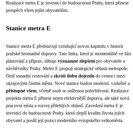
Realizace metra E je investicí do budoucnosti Prahy, která přinese
prospěch všem jejím obyvatelům.
Stanice metra E
Stanice metra E představují vzrušující novou kapitolu v historii
pražské hromadné dopravy. Tato linka, která je momentálně ve fázi
plánování a příprav, slibuje
významné zlepšení
pro obyvatele a
návštěvníky Prahy. Metro E propojí strategické oblasti metropole,
čímž usnadní cestování a
zkrátí dobu dojezdu
do centra i mezi
okrajovými částmi města. Nové stanice budou moderní, vzdušné a
přístupné všem
, včetně osob se sníženou pohyblivostí. Realizace
projektu metra E přinese nejen efektivnější dopravu, ale také nová
pracovní místa a rozvoj přilehlých oblastí. Zavedení metra E je
investicí do budoucnosti Prahy, která zlepší kvalitu života jejích
obyvatel a posílí její pozici moderního evropského velkoměsta.