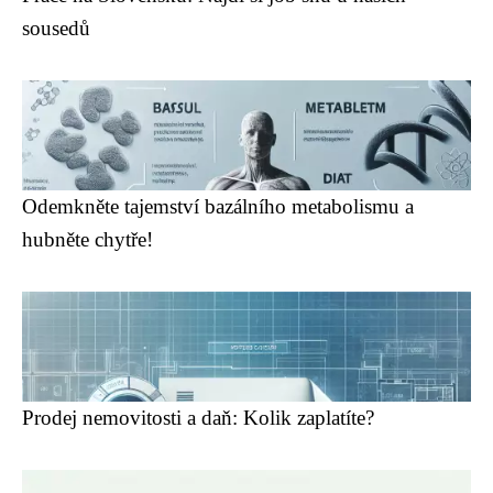
sousedů
Odemkněte tajemství bazálního metabolismu a
hubněte chytře!
Prodej nemovitosti a daň: Kolik zaplatíte?