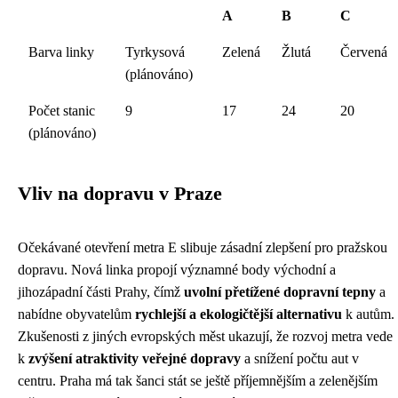
A
B
C
Barva linky
Tyrkysová
Zelená
Žlutá
Červená
(plánováno)
Počet stanic
9
17
24
20
(plánováno)
Vliv na dopravu v Praze
Očekávané otevření metra E slibuje zásadní zlepšení pro pražskou
dopravu. Nová linka propojí významné body východní a
jihozápadní části Prahy, čímž
uvolní přetížené dopravní tepny
a
nabídne obyvatelům
rychlejší a ekologičtější alternativu
k autům.
Zkušenosti z jiných evropských měst ukazují, že rozvoj metra vede
k
zvýšení atraktivity veřejné dopravy
a snížení počtu aut v
centru. Praha má tak šanci stát se ještě příjemnějším a zelenějším