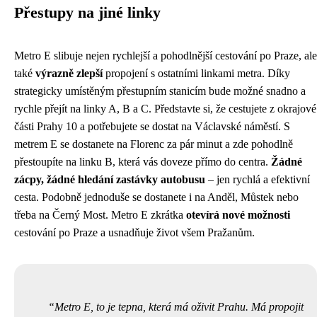
Přestupy na jiné linky
Metro E slibuje nejen rychlejší a pohodlnější cestování po Praze, ale
také
výrazně zlepší
propojení s ostatními linkami metra. Díky
strategicky umístěným přestupním stanicím bude možné snadno a
rychle přejít na linky A, B a C. Představte si, že cestujete z okrajové
části Prahy 10 a potřebujete se dostat na Václavské náměstí. S
metrem E se dostanete na Florenc za pár minut a zde pohodlně
přestoupíte na linku B, která vás doveze přímo do centra.
Žádné
zácpy, žádné hledání zastávky autobusu
– jen rychlá a efektivní
cesta. Podobně jednoduše se dostanete i na Anděl, Můstek nebo
třeba na Černý Most. Metro E zkrátka
otevírá nové možnosti
cestování po Praze a usnadňuje život všem Pražanům.
Metro E, to je tepna, která má oživit Prahu. Má propojit