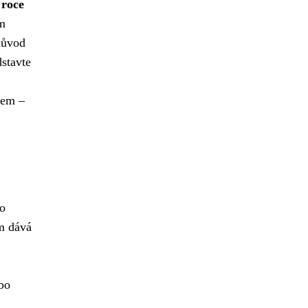
 roce
ém
důvod
dstavte
sem –
ho
im dává
bo