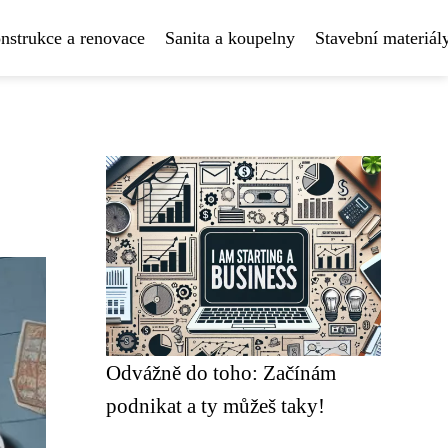
nstrukce a renovace
Sanita a koupelny
Stavební materiál
Odvážně do toho: Začínám
podnikat a ty můžeš taky!