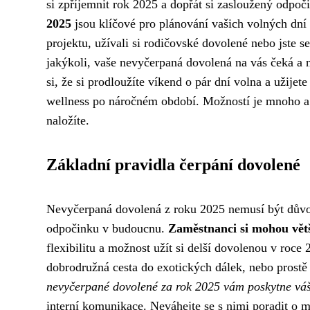
si zpříjemnit rok 2025 a dopřát si zasloužený odpoč
2025
jsou klíčové pro plánování vašich volných dní 
projektu, užívali si rodičovské dovolené nebo jste 
jakýkoli, vaše nevyčerpaná dovolená na vás čeká a n
si, že si prodloužíte víkend o pár dní volna a užijet
wellness po náročném období. Možností je mnoho a 
naložíte.
Základní pravidla čerpání dovolené
Nevyčerpaná dovolená z roku 2025 nemusí být důvod
odpočinku v budoucnu.
Zaměstnanci si mohou větš
flexibilitu a možnost užít si delší dovolenou v roce
dobrodružná cesta do exotických dálek, nebo prostě 
nevyčerpané dovolené za rok 2025 vám poskytne vá
interní komunikace. Neváhejte se s nimi poradit o m