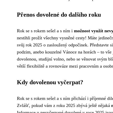
Přenos dovolené do dalšího roku
Rok se s rokem sešel a s ním i
možnost využít nev
nestihli prožít všechny vysněné cesty! Máte jedine
svůj rok 2025 o zasloužený odpočinek. Představte si
podzim, anebo kouzelné Vánoce na horách – to vše j
dovolenou, studijní volno, nebo se věnovat svým b
větší flexibilitě a rovnováze mezi pracovním a oso
Kdy dovolenou vyčerpat?
Rok se s rokem sešel a s ním přichází i příjemné di
Zvlášť, pokud vám z roku 2025 zbývá ještě nějaká
Informace o nevyčerpané dovolené v roce 2025 jsou 