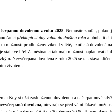
yčerpanou dovolenou z roku 2025
. Nemusíte zoufat, pokud j
čnou šanci
překlopit si dny volna do dalšího roku
a obohatit si 
 tu možnost: prodloužený víkend v létě, exotická dovolená na
e stále ve hře! Zaměstnanci tak mají možnost naplánovat si d
lízkým. Nevyčerpaná dovolená z roku 2025 se tak stává klíče
bním životem.
lema: Kdy si užít zaslouženou dovolenou a načerpat nové síly
nevyčerpaná dovolená
, otevírají se před vámi lákavé možnost
jasné: máte čas využít ji do 30. června 2025. To vám dává d