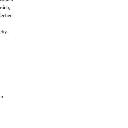
rách,
šechen
a
eby.
ho