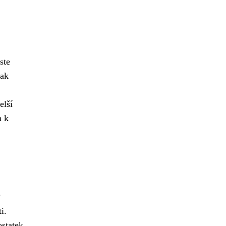
ste
tak
elší
m k
?
i.
ostatek