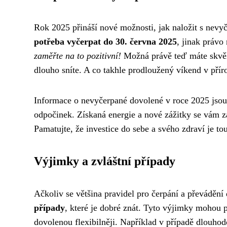
Rok 2025 přináší nové možnosti, jak naložit s nev
potřeba vyčerpat do 30. června 2025
, jinak právo
zaměřte na to pozitivní!
Možná právě teď máte skvělo
dlouho sníte. A co takhle prodloužený víkend v přír
Informace o nevyčerpané dovolené v roce 2025 jsou j
odpočinek. Získaná energie a nové zážitky se vám za
Pamatujte, že investice do sebe a svého zdraví je tou
Výjimky a zvláštní případy
Ačkoliv se většina pravidel pro čerpání a převádění d
případy
, které je dobré znát. Tyto výjimky mohou
dovolenou flexibilněji. Například v případě dlouh