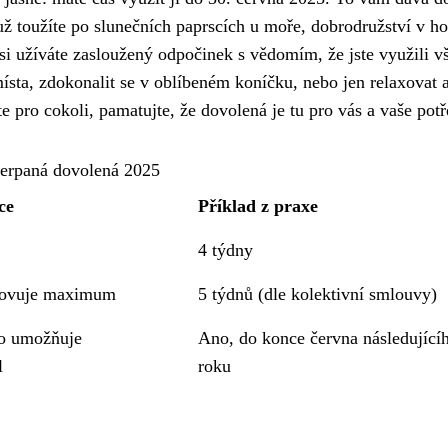
 už toužíte po slunečních paprscích u moře, dobrodružství v ho
k si užíváte zasloužený odpočinek s vědomím, že jste využili v
ísta, zdokonalit se v oblíbeném koníčku, nebo jen relaxovat 
e pro cokoli, pamatujte, že dovolená je tu pro vás a vaše potř
erpaná dovolená 2025
ce
Příklad z praxe
4 týdny
novuje maximum
5 týdnů (dle kolektivní smlouvy)
o umožňuje
Ano, do konce června následující
l
roku