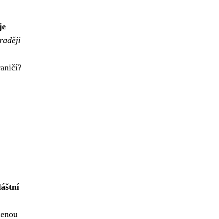
je
raději
aničí?
áštní
lenou