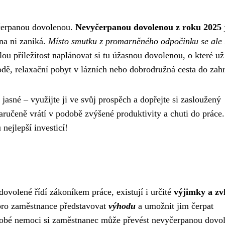
yčerpanou dovolenou.
Nevyčerpanou dovolenou z roku 2025 
 na ni zaniká.
Místo smutku z promarněného odpočinku se ale 
u příležitost naplánovat si tu úžasnou dovolenou, o které už
odě, relaxační pobyt v lázních nebo dobrodružná cesta do zahr
asné – využijte ji ve svůj prospěch a dopřejte si zasloužený
ručeně vrátí v podobě zvýšené produktivity a chuti do práce.
 nejlepší investicí!
ovolené řídí zákoníkem práce, existují i ​​určité
výjimky a zvl
 pro zaměstnance představovat
výhodu
a umožnit jim čerpat
odobé nemoci si zaměstnanec může převést nevyčerpanou dovo