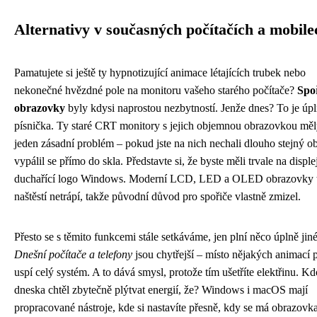
Alternativy v současných počítačích a mobile
Pamatujete si ještě ty hypnotizující animace létajících trubek nebo
nekonečné hvězdné pole na monitoru vašeho starého počítače?
Spo
obrazovky
byly kdysi naprostou nezbytností. Jenže dnes? To je úpl
písnička. Ty staré CRT monitory s jejich objemnou obrazovkou měly
jeden zásadní problém – pokud jste na nich nechali dlouho stejný o
vypálil se přímo do skla. Představte si, že byste měli trvale na disple
duchařící logo Windows. Moderní LCD, LED a OLED obrazovky 
naštěstí netrápí, takže původní důvod pro spořiče vlastně zmizel.
Přesto se s těmito funkcemi stále setkáváme, jen plní něco úplně jin
Dnešní počítače a telefony
jsou chytřejší – místo nějakých animací 
uspí celý systém. A to dává smysl, protože tím ušetříte elektřinu. K
dneska chtěl zbytečně plýtvat energií, že? Windows i macOS mají
propracované nástroje, kde si nastavíte přesně, kdy se má obrazovk