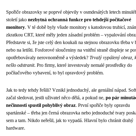
Spořiče obrazovky se poprvé objevily v osmdesátých letech minulé
století jako
nezbytná ochranná funkce pro tehdejší počítačové
monitory
. V té době byly všude monitory s katodovou trubicí, zn
zkratkou CRT, které měly jeden zásadní problém – vypalování obra
Představte si, že jste celý den koukali na stejnou obrazovku třeba v
nebo na letišti. Fosforové sloučeniny na vnitřní straně displeje se p
opotřebovávaly nerovnoměrně a výsledek?
Trvalý vypálený obraz, k
nešlo odstranit
. Pro firmy, které investovaly nemalé prostředky do
počítačového vybavení, to byl opravdový problém.
Jak to tedy tehdy řešili? Vznikl jednoduchý, ale geniální nápad. So
začal sledovat, jestli uživatel něco dělá, a pokud ne,
po pár minutá
nečinnosti spustil pohyblivý obraz
. První spořiče byly opravdu
spartánské – třeba jen černá obrazovka nebo jednoduché tvary posk
sem a tam. Nikdo neřešil, jak to vypadá. Hlavní bylo chránit drahý
hardware.