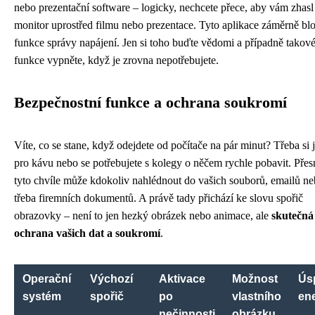
nebo prezentační software – logicky, nechcete přece, aby vám zhasl
monitor uprostřed filmu nebo prezentace. Tyto aplikace záměrně blo
funkce správy napájení. Jen si toho buďte vědomi a případně takov
funkce vypněte, když je zrovna nepotřebujete.
Bezpečnostní funkce a ochrana soukromí
Víte, co se stane, když odejdete od počítače na pár minut? Třeba si 
pro kávu nebo se potřebujete s kolegy o něčem rychle pobavit. Přes
tyto chvíle může kdokoliv nahlédnout do vašich souborů, emailů n
třeba firemních dokumentů. A právě tady přichází ke slovu spořič
obrazovky – není to jen hezký obrázek nebo animace, ale
skutečná
ochrana vašich dat a soukromí
.
Operační
Výchozí
Aktivace
Možnost
Ús
systém
spořič
po
vlastního
en
nečinnosti
obrázku