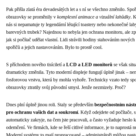
Pak přišla zlatá éra devadesátých let a s ní se všechno změnilo. Spoř
obrazovky se proměnily v
komplexní animace a vizuální lahůdky
. 
nás si nepamatuje ty legendární létající toastery nebo nekonečné lab
barevných trubek? Najednou to nebyla jen ochrana monitoru, ale z
jak si počítač udělat vlastní. Lidi strávili hodiny stahováním nových
spořičů a jejich nastavováním. Bylo to prostě cool.
S příchodem nového tisíciletí a
LCD a LED monitorů
se však situ
dramaticky změnila. Tyto moderní displeje fungují úplně jinak – ne
fosforovou vrstvu, která by mohla vyhoře. Technicky vzato tedy sp
obrazovky ztratily svůj původní smysl. Jenže nezmizely. Proč?
Dnes plní úplně jinou roli. Staly se především
bezpečnostním nást
pro ochranu vašich dat a soukromí
. Když odejdete od počítače, s
automaticky zakryje, na čem jste pracovali, a často vyžaduje heslo k
odemčení. Ve firmách, kde se řeší citlivé informace, je to naprostá n
Moderní systémy to mají propracované – administrátoři můžou nasta