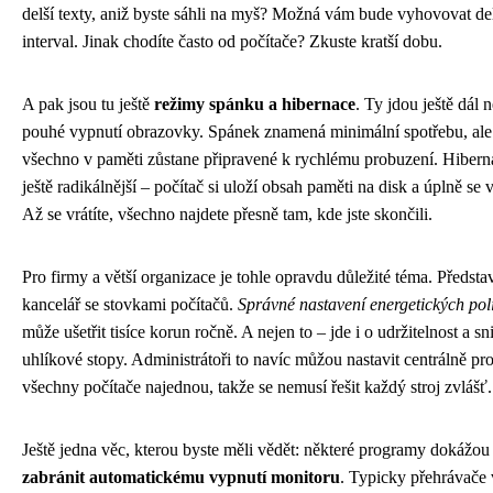
delší texty, aniž byste sáhli na myš? Možná vám bude vyhovovat de
interval. Jinak chodíte často od počítače? Zkuste kratší dobu.
A pak jsou tu ještě
režimy spánku a hibernace
. Ty jdou ještě dál 
pouhé vypnutí obrazovky. Spánek znamená minimální spotřebu, ale
všechno v paměti zůstane připravené k rychlému probuzení. Hibern
ještě radikálnější – počítač si uloží obsah paměti na disk a úplně se 
Až se vrátíte, všechno najdete přesně tam, kde jste skončili.
Pro firmy a větší organizace je tohle opravdu důležité téma. Představ
kancelář se stovkami počítačů.
Správné nastavení energetických poli
může ušetřit tisíce korun ročně. A nejen to – jde i o udržitelnost a s
uhlíkové stopy. Administrátoři to navíc můžou nastavit centrálně pr
všechny počítače najednou, takže se nemusí řešit každý stroj zvlášť.
Ještě jedna věc, kterou byste měli vědět: některé programy dokážou
zabránit automatickému vypnutí monitoru
. Typicky přehrávače 