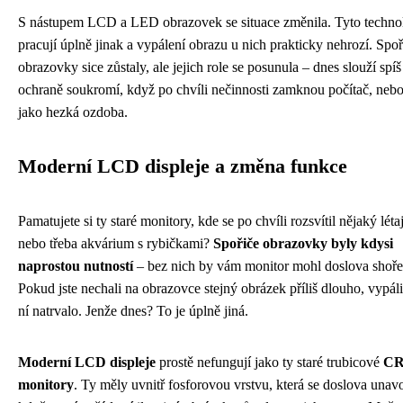
S nástupem LCD a LED obrazovek se situace změnila. Tyto techno
pracují úplně jinak a vypálení obrazu u nich prakticky nehrozí. Spoř
obrazovky sice zůstaly, ale jejich role se posunula – dnes slouží spíš
ochraně soukromí, když po chvíli nečinnosti zamknou počítač, nebo
jako hezká ozdoba.
Moderní LCD displeje a změna funkce
Pamatujete si ty staré monitory, kde se po chvíli rozsvítil nějaký létaj
nebo třeba akvárium s rybičkami?
Spořiče obrazovky byly kdysi
naprostou nutností
– bez nich by vám monitor mohl doslova shoře
Pokud jste nechali na obrazovce stejný obrázek příliš dlouho, vypáli
ní natrvalo. Jenže dnes? To je úplně jiná.
Moderní LCD displeje
prostě nefungují jako ty staré trubicové
C
monitory
. Ty měly uvnitř fosforovou vrstvu, která se doslova unav