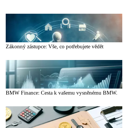
Zákonný zástupce: Vše, co potřebujete vědět
BMW Finance: Cesta k vašemu vysněnému BMW.