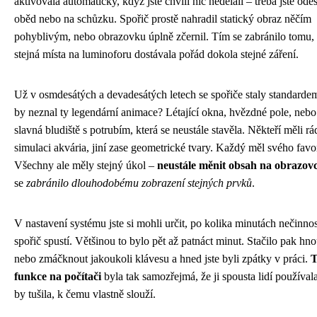
aktivovala automaticky, když jste chvíli nic nedělali – třeba jste odeš
oběd nebo na schůzku. Spořič prostě nahradil statický obraz něčím
pohyblivým, nebo obrazovku úplně zčernil. Tím se zabránilo tomu,
stejná místa na luminoforu dostávala pořád dokola stejné záření.
Už v osmdesátých a devadesátých letech se spořiče staly standard
by neznal ty legendární animace? Létající okna, hvězdné pole, nebo
slavná bludiště s potrubím, která se neustále stavěla. Někteří měli rá
simulaci akvária, jiní zase geometrické tvary. Každý měl svého favor
Všechny ale měly stejný úkol –
neustále měnit obsah na obrazov
se
zabránilo dlouhodobému zobrazení stejných prvků
.
V nastavení systému jste si mohli určit, po kolika minutách nečinnos
spořič spustí. Většinou to bylo pět až patnáct minut. Stačilo pak hn
nebo zmáčknout jakoukoli klávesu a hned jste byli zpátky v práci.
T
funkce na počítači
byla tak samozřejmá, že ji spousta lidí používala
by tušila, k čemu vlastně slouží.