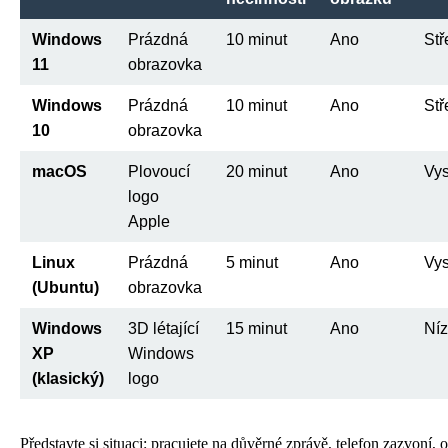
Windows
Prázdná
10 minut
Ano
Stř
11
obrazovka
Windows
Prázdná
10 minut
Ano
Stř
10
obrazovka
macOS
Plovoucí
20 minut
Ano
Vy
logo
Apple
Linux
Prázdná
5 minut
Ano
Vy
(Ubuntu)
obrazovka
Windows
3D létající
15 minut
Ano
Ní
XP
Windows
(klasický)
logo
Představte si situaci: pracujete na důvěrné zprávě, telefon zazvoní, 