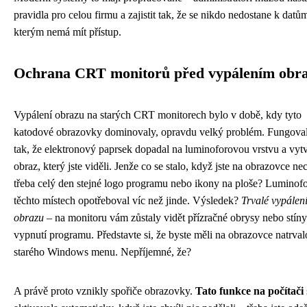
pravidla pro celou firmu a zajistit tak, že se nikdo nedostane k datů
kterým nemá mít přístup.
Ochrana CRT monitorů před vypálením obr
Vypálení obrazu na starých CRT monitorech bylo v době, kdy tyto
katodové obrazovky dominovaly, opravdu velký problém. Fungoval 
tak, že elektronový paprsek dopadal na luminoforovou vrstvu a vytv
obraz, který jste viděli. Jenže co se stalo, když jste na obrazovce nec
třeba celý den stejné logo programu nebo ikony na ploše? Luminofo
těchto místech opotřeboval víc než jinde. Výsledek?
Trvalé vypálen
obrazu
– na monitoru vám zůstaly vidět přízračné obrysy nebo stíny
vypnutí programu. Představte si, že byste měli na obrazovce natrval
starého Windows menu. Nepříjemné, že?
A právě proto vznikly spořiče obrazovky.
Tato funkce na počítači