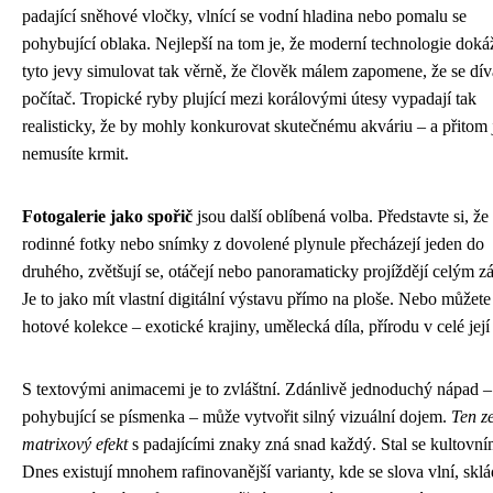
padající sněhové vločky, vlnící se vodní hladina nebo pomalu se
pohybující oblaka. Nejlepší na tom je, že moderní technologie dok
tyto jevy simulovat tak věrně, že člověk málem zapomene, že se dív
počítač. Tropické ryby plující mezi korálovými útesy vypadají tak
realisticky, že by mohly konkurovat skutečnému akváriu – a přitom 
nemusíte krmit.
Fotogalerie jako spořič
jsou další oblíbená volba. Představte si, že
rodinné fotky nebo snímky z dovolené plynule přecházejí jeden do
druhého, zvětšují se, otáčejí nebo panoramaticky projíždějí celým z
Je to jako mít vlastní digitální výstavu přímo na ploše. Nebo můžete
hotové kolekce – exotické krajiny, umělecká díla, přírodu v celé její
S textovými animacemi je to zvláštní. Zdánlivě jednoduchý nápad –
pohybující se písmenka – může vytvořit silný vizuální dojem.
Ten z
matrixový efekt
s padajícími znaky zná snad každý. Stal se kultovní
Dnes existují mnohem rafinovanější varianty, kde se slova vlní, sklá