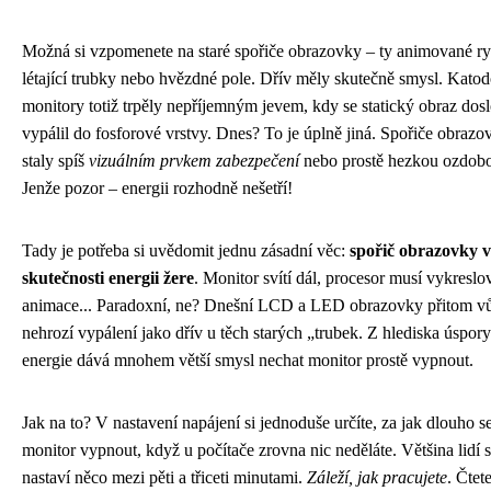
Možná si vzpomenete na staré spořiče obrazovky – ty animované ry
létající trubky nebo hvězdné pole. Dřív měly skutečně smysl. Kato
monitory totiž trpěly nepříjemným jevem, kdy se statický obraz dos
vypálil do fosforové vrstvy. Dnes? To je úplně jiná. Spořiče obrazo
staly spíš
vizuálním prvkem zabezpečení
nebo prostě hezkou ozdob
Jenže pozor – energii rozhodně nešetří!
Tady je potřeba si uvědomit jednu zásadní věc:
spořič obrazovky v
skutečnosti energii žere
. Monitor svítí dál, procesor musí vykreslov
animace... Paradoxní, ne? Dnešní LCD a LED obrazovky přitom v
nehrozí vypálení jako dřív u těch starých „trubek. Z hlediska úspory
energie dává mnohem větší smysl nechat monitor prostě vypnout.
Jak na to? V nastavení napájení si jednoduše určíte, za jak dlouho s
monitor vypnout, když u počítače zrovna nic neděláte. Většina lidí s
nastaví něco mezi pěti a třiceti minutami.
Záleží, jak pracujete
. Čtet