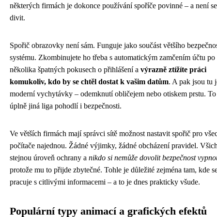
některých firmách je dokonce používání spoříče povinné – a není s
divit.
Spořič obrazovky není sám. Funguje jako součást většího bezpečno
systému. Zkombinujete ho třeba s automatickým zamčením účtu po
několika špatných pokusech o přihlášení a
výrazně ztížíte práci
komukoliv, kdo by se chtěl dostat k vašim datům
. A pak jsou tu j
moderní vychytávky – odemknutí obličejem nebo otiskem prstu. To 
úplně jiná liga pohodlí i bezpečnosti.
Ve větších firmách mají správci sítě možnost nastavit spořič pro vš
počítače najednou. Žádné výjimky, žádné obcházení pravidel. Všich
stejnou úroveň ochrany a
nikdo si nemůže dovolit bezpečnost vypno
protože mu to přijde zbytečné. Tohle je důležité zejména tam, kde s
pracuje s citlivými informacemi – a to je dnes prakticky všude.
Populární typy animací a grafických efektů