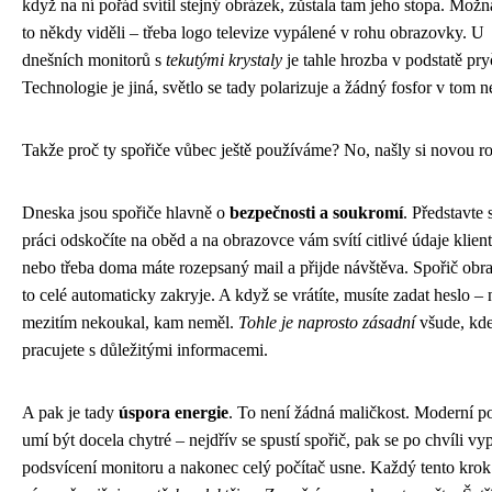
když na ní pořád svítil stejný obrázek, zůstala tam jeho stopa. Možná
to někdy viděli – třeba logo televize vypálené v rohu obrazovky. U
dnešních monitorů s
tekutými krystaly
je tahle hrozba v podstatě pry
Technologie je jiná, světlo se tady polarizuje a žádný fosfor v tom n
Takže proč ty spořiče vůbec ještě používáme? No, našly si novou ro
Dneska jsou spořiče hlavně o
bezpečnosti a soukromí
. Představte s
práci odskočíte na oběd a na obrazovce vám svítí citlivé údaje klient
nebo třeba doma máte rozepsaný mail a přijde návštěva. Spořič ob
to celé automaticky zakryje. A když se vrátíte, musíte zadat heslo –
mezitím nekoukal, kam neměl.
Tohle je naprosto zásadní
všude, kd
pracujete s důležitými informacemi.
A pak je tady
úspora energie
. To není žádná maličkost. Moderní p
umí být docela chytré – nejdřív se spustí spořič, pak se po chvíli vy
podsvícení monitoru a nakonec celý počítač usne. Každý tento krok