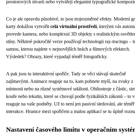
prostorových útvarů nebo vytvářejí elegantní typografické kompozi
Co je ale opravdu působivé, to jsou trojrozměrné efekty. Moderní gr
karty dokážou vytvořit
celá virtuální prostředí
, kterými vás autom
provede kamera, nebo komplexní 3D objekty s realistickým osvětle
stíny. Některé pokročilé verze používají technologii ray-tracingu – t
samou, kterou najdete v nejnovějších hrách a filmových efektech.
Výsledek? Obrazy, které vypadají téměř fotograficky.
A pak jsou tu interaktivní spořiče. Tady se věci stávají skutečně
zajímavými. Animace reaguje na to, kam pohnete myší, na zvuky z
místnosti nebo na různé systémové události. Ohňostroje z částic, si
kouře nebo tekutin, které se chovají podle fyzikálních zákonů – to 
reaguje na vaše podněty. Už to není jen pasivní sledování, ale téměř
interakce. Hranice mezi spořičem a malou aplikací se tu úplně rozm
Nastavení časového limitu v operačním syst