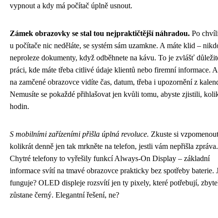
vypnout a kdy má počítač úplně usnout.
Zámek obrazovky se stal tou nejpraktičtější náhradou.
Po chvíl
u počítače nic neděláte, se systém sám uzamkne. A máte klid – nik
neproleze dokumenty, když odběhnete na kávu. To je zvlášť důležit
práci, kde máte třeba citlivé údaje klientů nebo firemní informace. A
na zamčené obrazovce vidíte čas, datum, třeba i upozornění z kalen
Nemusíte se pokaždé přihlašovat jen kvůli tomu, abyste zjistili, kolik
hodin.
S mobilními zařízeními přišla úplná revoluce.
Zkuste si vzpomenout
kolikrát denně jen tak mrkněte na telefon, jestli vám nepřišla zpráva.
Chytré telefony to vyřešily funkcí Always-On Display – základní
informace svítí na tmavé obrazovce prakticky bez spotřeby baterie. 
funguje? OLED displeje rozsvítí jen ty pixely, které potřebují, zbyt
zůstane černý. Elegantní řešení, ne?