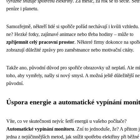
výrazně snižuje spotřebu elektřiny
. Za měsíc, za rok se to sečte. Šetř
peníze i planetu.
Samozřejmě, někteří lidé si spořiče pořád nechávají i kvůli vzhledu.
ne? Hezké fotky, zajímavé animace nebo třeba hodiny – může to
zpříjemnit celý pracovní prostor
. Některé firmy dokonce na spoři
zobrazují důležité zprávy pro zaměstnance nebo motivační citáty.
Takže ano, původní důvod pro spořiče obrazovky už neplatí. Ale mí
toho, aby vymřely, našly si nový smysl. A možná ještě důležitější ne
původní.
Úspora energie a automatické vypínání moni
Víte, co ve skutečnosti nejvíc šetří energii u vašeho počítače?
Automatické vypínání monitoru
. Zní to jednoduše, že? A přitom j
jedna z nejúčinnějších metod, jak snížit spotřebu elektřiny při běžné 