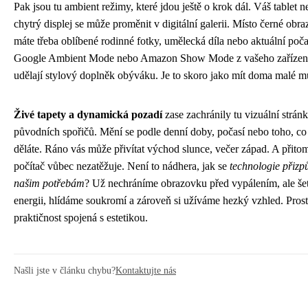
Pak jsou tu ambient režimy, které jdou ještě o krok dál. Váš tablet 
chytrý displej se může proměnit v digitální galerii. Místo černé obr
máte třeba oblíbené rodinné fotky, umělecká díla nebo aktuální poča
Google Ambient Mode nebo Amazon Show Mode z vašeho zařízen
udělají stylový doplněk obýváku. Je to skoro jako mít doma malé 
Živé tapety a dynamická pozadí
zase zachránily tu vizuální strán
původních spořičů. Mění se podle denní doby, počasí nebo toho, co
děláte. Ráno vás může přivítat východ slunce, večer západ. A přitom
počítač vůbec nezatěžuje. Není to nádhera, jak se
technologie přizp
našim potřebám
? Už nechráníme obrazovku před vypálením, ale še
energii, hlídáme soukromí a zároveň si užíváme hezký vzhled. Pros
praktičnost spojená s estetikou.
Našli jste v článku chybu?
Kontaktujte nás