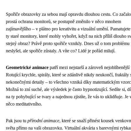
Spořiče obrazovky za sebou mají opravdu dlouhou cestu. Co začalo
prostá ochrana monitorů, se postupně změnilo v něco mnohem
zajímavějšího – v plátno pro kreativitu a vizuální umění. Pamatujete 
ty staré monitory, které mohly vyhořet, když na nich příliš dlouho sví
stejný obraz? Právě proto spořiče vznikly. Dnes už o tom problému
neslyšel, ale spořiče zůstaly. A víte co? Lidé je pořád milují.
Geometrické animace
patří mezi nejstarší a zároveň nejoblíbenější 
Rotující krychle, spirály, které se zdánlivě nikdy neukončí, fraktály s
nekonečnými detaily – to všechno vzniká díky matematickým vzor
Možná to zní suché, ale výsledek je často hypnotizující. Sedíte si, dí
na ty pohybující se tvary a najednou zjistíte, že vás to uklidňuje. Je
něco meditativního.
Pak jsou tu
přírodní animace
, které se snaží přinést kousek venkov
světa přímo na vaši obrazovku. Virtuální akvária s barevnými rybka