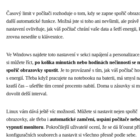
Časový limit v počítači rozhoduje o tom, kdy se zapne spořič obraz
další automatické funkce. Možná jste si toho ani nevšimli, ale právě 
nastavení ovlivňuje, jak váš počítač chrání vaše data a šetří energii,
zrovna nesedíte u klávesnice.
Ve Windows najdete toto nastavení v sekci napájení a personalizac
si můžete říct,
po kolika minutách nebo hodinách nečinnosti se 
spořič obrazovky spustit
. Je to provázané s tím, jak váš počítač h
s energií. Třeba když pracujete na notebooku na baterii, má smysl na
kratší čas – ušetříte tím cenné procento nabití. Doma u zásuvky si 
dovolit delší interval.
Linux vám dává ještě víc možností. Můžete si nastavit nejen spořič
obrazovky, ale třeba i
automatické zamčení, uspání počítače neb
vypnutí monitoru
. Pokročilejší uživatelé ocení, že se dá šťourat p
konfiguračních souborech a nastavit si všechno přesně podle sebe.