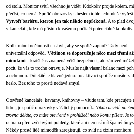
od stolu. Monitor svítí, všechno je vidět. Kdokoliv projde kolem, m
přečíst, co nemá. Spořič obrazovky s heslem tohle jednoduše vyřeší
Vytvoří bariéru, kterou jen tak někdo nepřekoná
. A to platí dv
v kanceláři, kde má přístup k vašemu počítači potenciálně kdokoliv.
Kolik minut nečinnosti nastavit, aby se spořič zapnul? Tady není
univerzální odpověď.
Většinou se doporučuje něco mezi třemi až 
minutami
– kratší čas znamená větší bezpečnost, ale zároveň můžet
pocit, že vás to trochu otravuje. Musíte najít vlastní balanc mezi po
a ochranou. Důležité je hlavně jedno: po aktivaci spoříče musíte zad
heslo. Bez toho to prostě nedává smysl.
Otevřené kanceláře, kavárny, knihovny – všude tam, kde pracujete 
lidmi, je spořič obrazovky váš tichý pomocník.
Nikdo nevidí, na če
zrovna děláte, co máte otevřené v prohlížeči nebo komu píšete
. Je to
ochrana před zvědavými pohledy, které ani nemusí mít špatný úmys
Někdy prostě lidé mimoděk zaregistrují, co svítí na cizím monitoru.