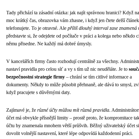
Tady přichází ta zásadní otázka: jak najít správnou hranici? Když na
moc krátký čas, obrazovka vám zhasne, i když jen čtete delší článe
telefonujete. To je otravné. Ale
příliš dlouhý interval zase znamená 
představte si, že odejdete od počítače v práci a kolega nebo někdo ci
němu přisedne. Ne každý má dobré úmysly.
V kancelářích firmy často rozhodují centrálně za všechny. Administr
nastaví pravidla pro celou síť a vy s tím už nic neuděláte. Je to
souč
bezpečnostní strategie firmy
– chrání se tím citlivé informace a
dokumenty. Někdy to může působit přehnaně, ale dává to smysl, zv
když pracujete s důvěrnými daty.
Zajímavé je, že
různé účty můžou mít různá pravidla
. Administráto
účet má obvykle přísnější limity – prostě proto, že kompromitace t
účtu by znamenala mnohem větší průšvih. Běžný uživatelský účet s
dovolit volnější nastavení, které lépe odpovídá každodenní práci.