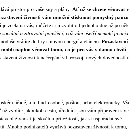
 dává prostor pro vaše sny a plány.
Ať už se chcete věnovat r
 pozastavení živnosti vám umožní stisknout pomyslný pauzo
je zcela na vás, můžete si ji zvolit od jednoho dne až po něk
sociální a zdravotní pojištění, což vám ušetří nemalé finančn
dnoduše vrátíte do hry s novou energií a elánem.
Pozastavení
e mohli naplno věnovat tomu, co je pro vás v danou chvíli
tavení živnosti k načerpání sil, rozvoji nových dovedností 
enském úřadě, a to buď osobně, poštou, nebo elektronicky. V
ť už zvolíte jakoukoli cestu, úředníci jsou vám připraveni s o
avení živnosti je skvělou příležitostí, jak si uspořádat své
ektů. Mnoho podnikatelů využívá pozastavení živnosti k tomu, 