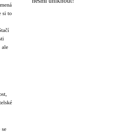
nesmí uniknout!
amená
 si to
tačí
ti
 ale
st,
telské
 se