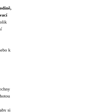
odině,
vací
olik
í
nebo k
šechny
chotou
aby si