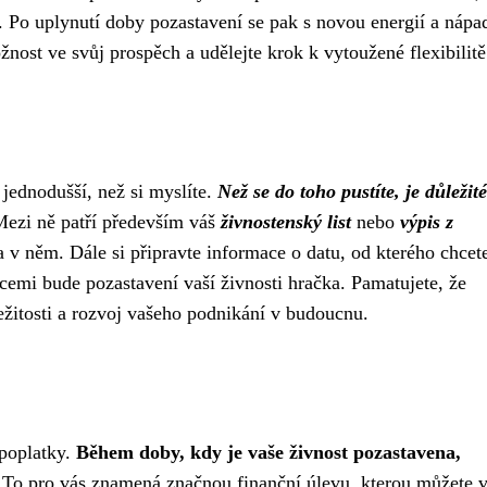
i. Po uplynutí doby pozastavení se pak s novou energií a nápa
žnost ve svůj prospěch a udělejte krok k vytoužené flexibilitě
 jednodušší, než si myslíte.
Než se do toho pustíte, je důležité
ezi ně patří především váš
živnostenský list
nebo
výpis z
a v něm. Dále si připravte informace o datu, od kterého chcet
acemi bude pozastavení vaší živnosti hračka. Pamatujete, že
ežitosti a rozvoj vašeho podnikání v budoucnu.
 poplatky.
Během doby, kdy je vaše živnost pozastavena,
 To pro vás znamená značnou finanční úlevu, kterou můžete v