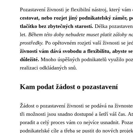
Pozastavení živnosti je flexibilní nástroj, který vám
cestovat, nebo rozjet jiný podnikatelský záměr,
tlačítko bez zbytečných starostí.
Délka pozastavení 
let.
Během této doby nebudete muset platit zálohy na 
prostředky.
Po opětovném rozjetí vaší živnosti se je
živnosti vám dává svobodu a flexibilitu, abyste s
důležité.
Mnoho úspěšných podnikatelů využilo pozas
realizaci odkládaných snů.
Kam podat žádost o pozastavení
Žádost o pozastavení živnosti se podává na živnost
tři možnosti jsou snadno dostupné a šetří váš čas. A
poradit a celý proces vám co nejvíce usnadnit. Pozast
podnikatelské cíle a třeba se pustit do nových proj