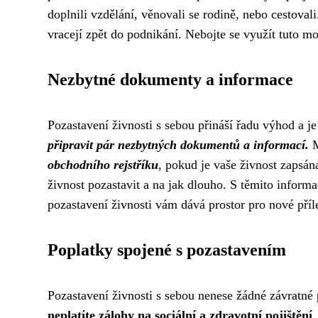
doplnili vzdělání, věnovali se rodině, nebo cestoval
vracejí zpět do podnikání. Nebojte se využít tuto mo
Nezbytné dokumenty a informace
Pozastavení živnosti s sebou přináší řadu výhod a je
připravit pár nezbytných dokumentů a informací.
M
obchodního rejstříku
, pokud je vaše živnost zapsán
živnost pozastavit a na jak dlouho. S těmito inform
pozastavení živnosti vám dává prostor pro nové příl
Poplatky spojené s pozastavením
Pozastavení živnosti s sebou nenese žádné závratné
neplatíte zálohy na sociální a zdravotní pojištění
.