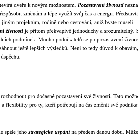
a otevírá dveře k novým možnostem.
Pozastavení živnosti
nezn
řizpůsobit změnám a lépe využít svůj čas a energii. Představte
e jiným projektům, rodině nebo cestování, aniž byste museli
í živnosti
je přitom překvapivě jednoduchý a srozumitelný. S
ladních podmínek. Mnoho podnikatelů se po pozastavení živnos
sáhnout ještě lepších výsledků. Není to tedy důvod k obavám,
k úspěchu.
rozhodnout pro dočasné pozastavení své živnosti. Tato možno
 flexibility pro ty, kteří potřebují na čas změnit své podnika
e spíše jeho
strategické uspání
na předem danou dobu. Může