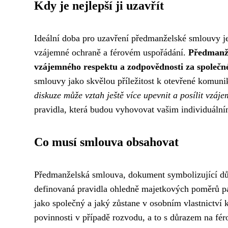
Kdy je nejlepší ji uzavřít
Ideální doba pro uzavření předmanželské smlouvy j
vzájemné ochraně a férovém uspořádání.
Předmanže
vzájemného respektu a zodpovědnosti za společné 
smlouvy jako skvělou příležitost k otevřené komuni
diskuze může vztah ještě více upevnit a posílit vzáj
pravidla, která budou vyhovovat vašim individuálním
Co musí smlouva obsahovat
Předmanželská smlouva, dokument symbolizující dův
definovaná pravidla ohledně majetkových poměrů p
jako společný a jaký zůstane v osobním vlastnictví 
povinnosti v případě rozvodu, a to s důrazem na féro