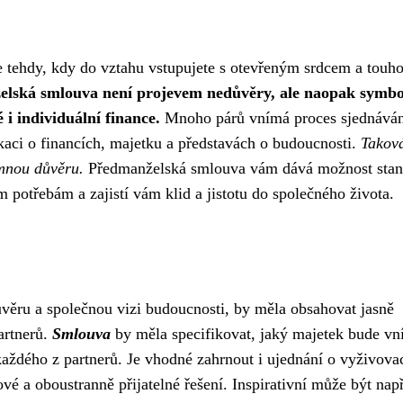
e tehdy, kdy do vztahu vstupujete s otevřeným srdcem a touh
lská smlouva není projevem nedůvěry, ale naopak symb
i individuální finance.
Mnoho párů vnímá proces sjednáván
kaci o financích, majetku a představách o budoucnosti.
Takov
emnou důvěru.
Předmanželská smlouva vám dává možnost stano
 potřebám a zajistí vám klid a jistotu do společného života.
ěru a společnou vizi budoucnosti, by měla obsahovat jasně
artnerů.
Smlouva
by měla specifikovat, jaký majetek bude v
každého z partnerů. Je vhodné zahrnout i ujednání o vyživova
vé a oboustranně přijatelné řešení. Inspirativní může být nap