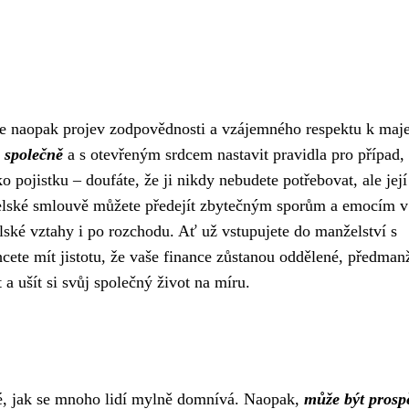
le naopak projev zodpovědnosti a vzájemného respektu k maje
i
společně
a s otevřeným srdcem nastavit pravidla pro případ,
ko pojistku – doufáte, že ji nikdy nebudete potřebovat, ale její
nželské smlouvě můžete předejít zbytečným sporům a emocím v
elské vztahy i po rozchodu. Ať už vstupujete do manželství s
cete mít jistotu, že vaše finance zůstanou oddělené, předman
a ušít si svůj společný život na míru.
é, jak se mnoho lidí mylně domnívá. Naopak,
může být prosp