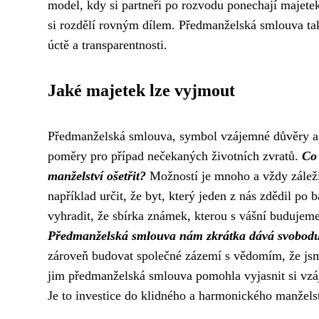
model, kdy si partneři po rozvodu ponechají majet
si rozdělí rovným dílem. Předmanželská smlouva t
úctě a transparentnosti.
Jaké majetek lze vyjmout
Předmanželská smlouva, symbol vzájemné důvěry a z
poměry pro případ nečekaných životních zvratů.
Co 
manželství ošetřit?
Možností je mnoho a vždy záleží
například určit, že byt, který jeden z nás zdědil po
vyhradit, že sbírka známek, kterou s vášní budujem
Předmanželská smlouva nám zkrátka dává svobodu a
zároveň budovat společné zázemí s vědomím, že jsm
jim předmanželská smlouva pomohla vyjasnit si vz
Je to investice do klidného a harmonického manželst