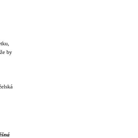
tku,
 že by
želská
ěšná