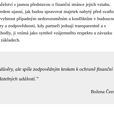
nželství s jasnou představou o finanční stránce jejich vztahu.
 předem ujasní, jak budou spravovat majetek nabytý před svatb
 vyhnout případným nedorozuměním a konfliktům v budoucno
a zodpovědnosti, kdy partneři jednají transparentně a s
zhodly, ji vnímá jako symbol vzájemného respektu a závazku
 základech.
ůvěry, ale spíše zodpovědným krokem k ochraně finanční
datelných událostí.
Božena Čer