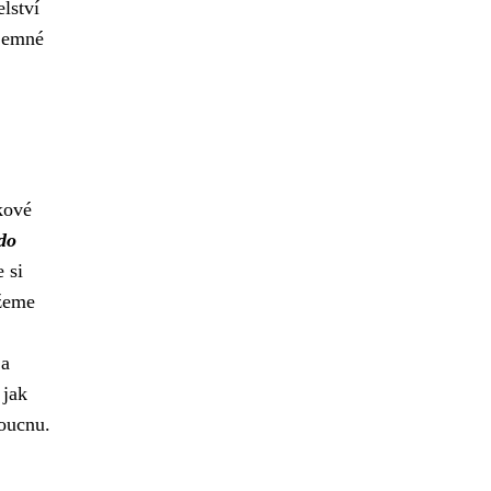
lství
ájemné
kové
do
 si
ůžeme
 a
 jak
oucnu.