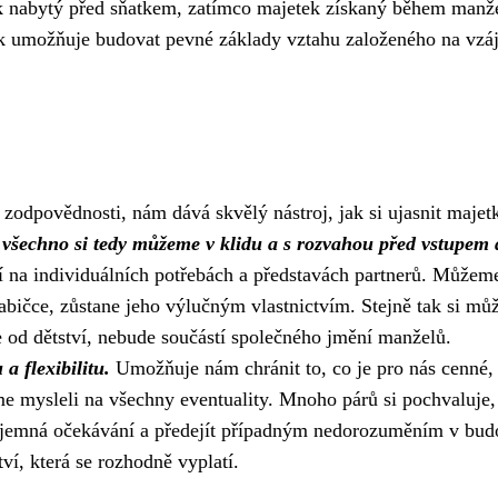
ek nabytý před sňatkem, zatímco majetek získaný během manže
ak umožňuje budovat pevné základy vztahu založeného na vz
odpovědnosti, nám dává skvělý nástroj, jak si ujasnit majet
všechno si tedy můžeme v klidu a s rozvahou před vstupem 
 na individuálních potřebách a představách partnerů. Můžeme
 babičce, zůstane jeho výlučným vlastnictvím. Stejně tak si m
e od dětství, nebude součástí společného jmění manželů.
 flexibilitu.
Umožňuje nám chránit to, co je pro nás cenné,
e mysleli na všechny eventuality. Mnoho párů si pochvaluje,
ájemná očekávání a předejít případným nedorozuměním v bud
ví, která se rozhodně vyplatí.