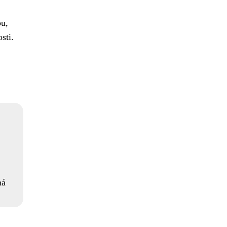
ou,
sti.
ná