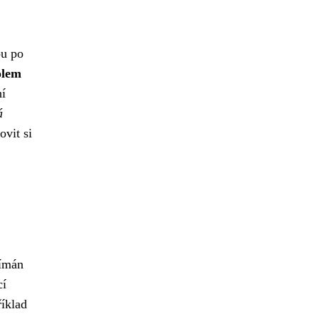
ou po
olem
í
á
vit si
nímán
cí
říklad