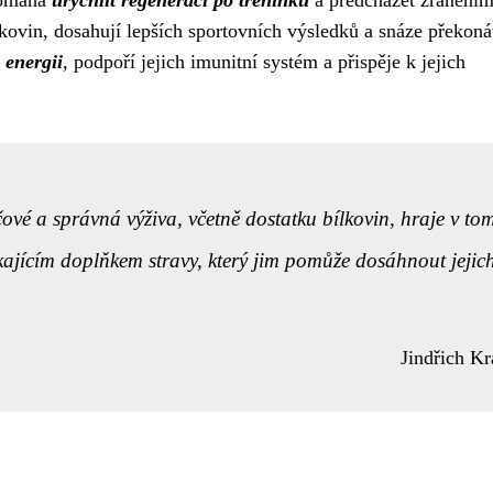
 pomáhá
urychlit regeneraci po tréninku
a předcházet zraněním
lkovin, dosahují lepších sportovních výsledků a snáze překoná
 energii
, podpoří jejich imunitní systém a přispěje k jejich
čové a správná výživa, včetně dostatku bílkovin, hraje v to
ikajícím doplňkem stravy, který jim pomůže dosáhnout jejic
Jindřich Kr