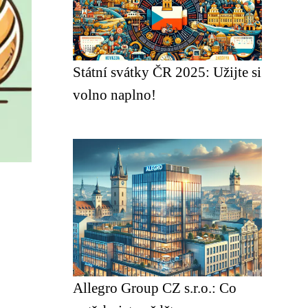
Státní svátky ČR 2025: Užijte si
volno naplno!
Allegro Group CZ s.r.o.: Co