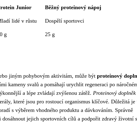
rotein Junior
Běžný proteinový nápoj
ladí lidé v růstu
Dospělí sportovci
0 g
25 g
ci nebo jiným pohybovým aktivitám, může být
proteinový dopl
mi kameny svalů a pomáhají urychlit regeneraci po náročné
 výkonnější a lépe zvládají zvýšenou zátěž.
Proteinový doplněk 
rály, které jsou pro rostoucí organismus klíčové. Důležitá je
poradí s výběrem vhodného produktu a dávkováním. Správně
sáhnout jejich sportovních cílů a podpořit zdravý životní s