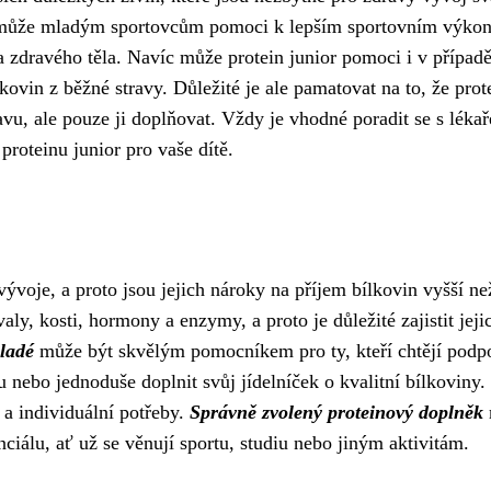
vin může mladým sportovcům pomoci k lepším sportovním výko
a zdravého těla. Navíc může protein junior pomoci i v případě
vin z běžné stravy. Důležité je ale pamatovat na to, že prot
vu, ale pouze ji doplňovat. Vždy je vhodné poradit se s léka
roteinu junior pro vaše dítě.
ývoje, a proto jsou jejich nároky na příjem bílkovin vyšší ne
y, kosti, hormony a enzymy, a proto je důležité zajistit jeji
ladé
může být skvělým pomocníkem pro ty, kteří chtějí podpo
u nebo jednoduše doplnit svůj jídelníček o kvalitní bílkoviny.
 a individuální potřeby.
Správně zvolený proteinový doplněk
iálu, ať už se věnují sportu, studiu nebo jiným aktivitám.