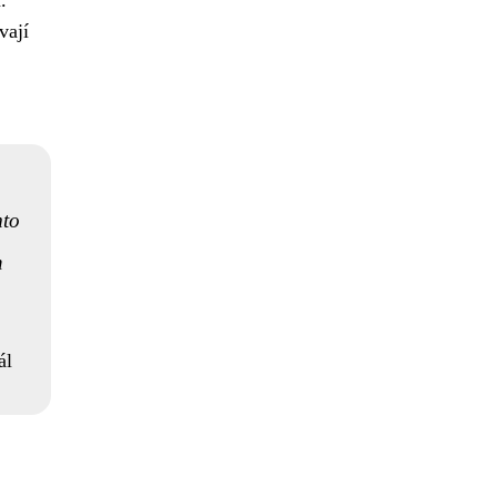
.
vají
mto
h
ál