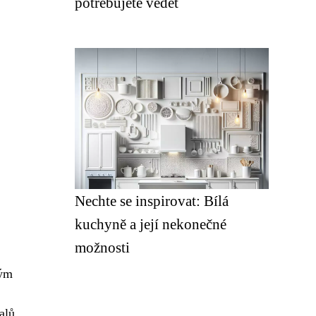
potřebujete vědět
Nechte se inspirovat: Bílá
kuchyně a její nekonečné
možnosti
lým
alů,