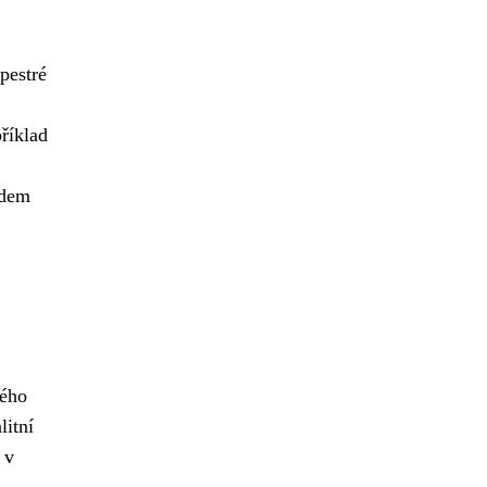
pestré
říklad
edem
vého
litní
 v