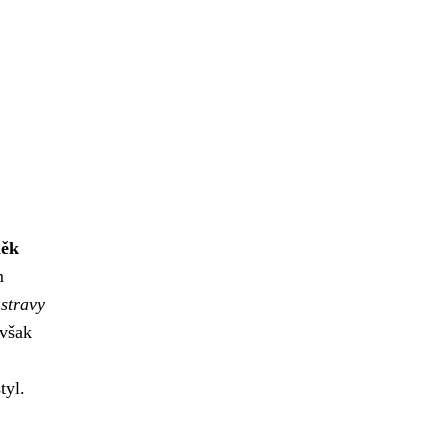
něk
m
stravy
 však
tyl.