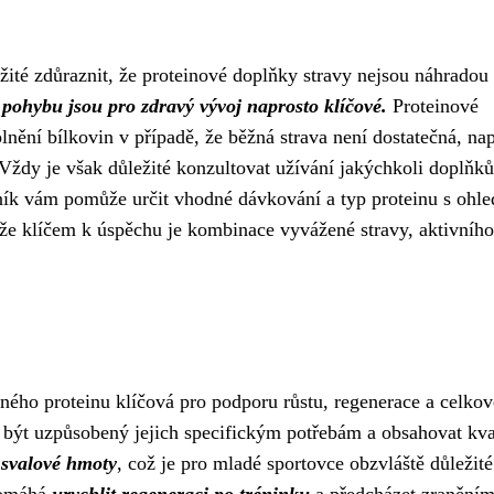
ité zdůraznit, že proteinové doplňky stravy nejsou náhradou 
 pohybu jsou pro zdravý vývoj naprosto klíčové.
Proteinové
ění bílkovin v případě, že běžná strava není dostatečná, nap
Vždy je však důležité konzultovat užívání jakýchkoli doplňků
ník vám pomůže určit vhodné dávkování a typ proteinu s ohl
, že klíčem k úspěchu je kombinace vyvážené stravy, aktivního
vného proteinu klíčová pro podporu růstu, regenerace a celko
 být uzpůsobený jejich specifickým potřebám a obsahovat kva
í svalové hmoty
, což je pro mladé sportovce obzvláště důležité