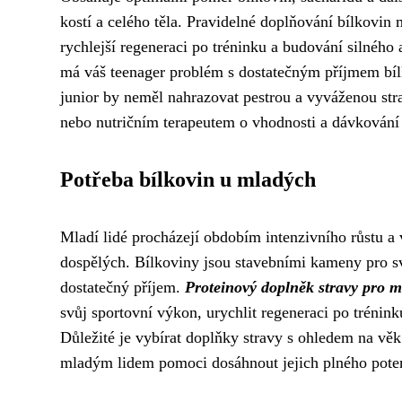
kostí a celého těla. Pravidelné doplňování bílko
rychlejší regeneraci po tréninku a budování silného 
má váš teenager problém s dostatečným příjmem bílko
junior by neměl nahrazovat pestrou a vyváženou stra
nebo nutričním terapeutem o vhodnosti a dávkování p
Potřeba bílkovin u mladých
Mladí lidé procházejí obdobím intenzivního růstu a v
dospělých. Bílkoviny jsou stavebními kameny pro sval
dostatečný příjem.
Proteinový doplněk stravy pro m
svůj sportovní výkon, urychlit regeneraci po trénink
Důležité je vybírat doplňky stravy s ohledem na věk
mladým lidem pomoci dosáhnout jejich plného potenc