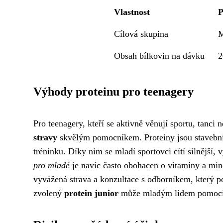
Vlastnost
P
Cílová skupina
M
Obsah bílkovin na dávku
2
Výhody proteinu pro teenagery
Pro teenagery, kteří se aktivně věnují sportu, tan
stravy
skvělým pomocníkem. Proteiny jsou stavební
tréninku. Díky nim se mladí sportovci cítí silnější,
pro mladé
je navíc často obohacen o vitamíny a mine
vyvážená strava a konzultace s odborníkem, který 
zvolený
protein junior
může mladým lidem pomoci do