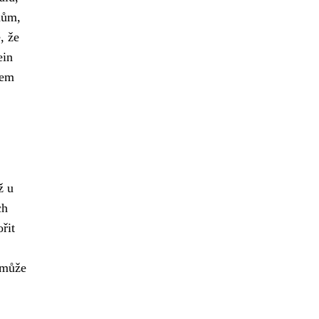
nům,
, že
ein
řem
ž u
ch
řit
může