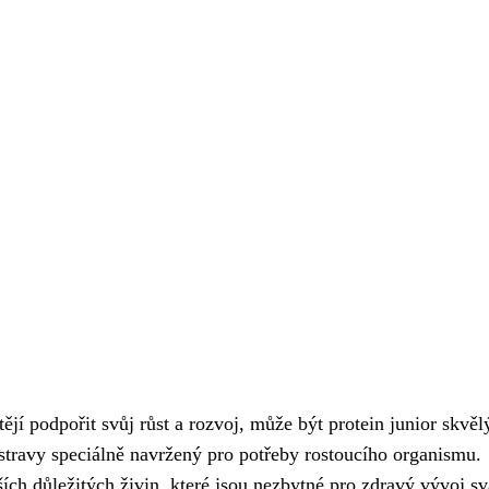
tějí podpořit svůj růst a rozvoj, může být protein junior skvě
stravy speciálně navržený pro potřeby rostoucího organismu.
ích důležitých živin, které jsou nezbytné pro zdravý vývoj sv