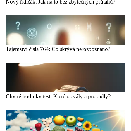
Nový řidičák: Jak na to bez zbytečných průtahů?
Tajemství čísla 764: Co skrývá nerozpoznáno?
Chytré hodinky test: Které obstály a propadly?