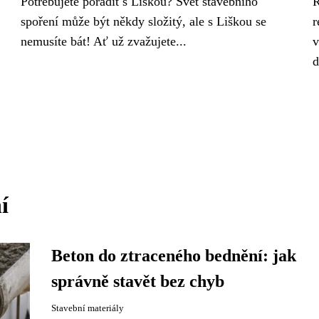
Potřebujete poradit s Liškou? Svět stavebního
R
spoření může být někdy složitý, ale s Liškou se
r
nemusíte bát! Ať už zvažujete...
v
d
í
Beton do ztraceného bednění: jak
správně stavět bez chyb
Stavební materiály