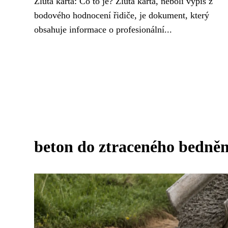
Žlutá karta: Co to je? Žlutá karta, neboli výpis z
bodového hodnocení řidiče, je dokument, který
obsahuje informace o profesionální...
beton do ztraceného bedněn