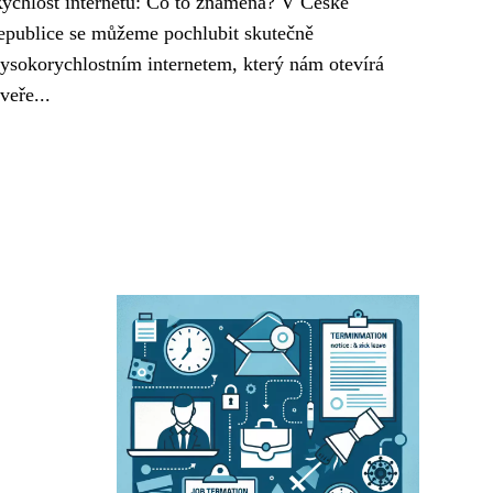
ychlost internetu: Co to znamená? V České
epublice se můžeme pochlubit skutečně
ysokorychlostním internetem, který nám otevírá
veře...