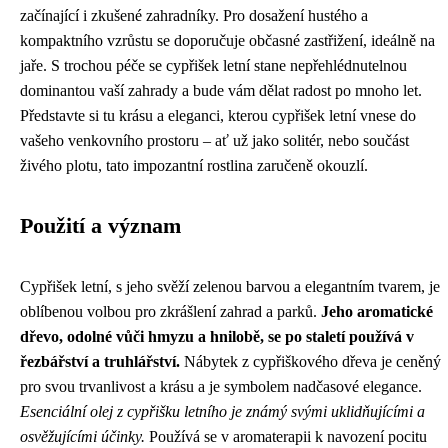
začínající i zkušené zahradníky. Pro dosažení hustého a
kompaktního vzrůstu se doporučuje občasné zastřižení, ideálně na
jaře. S trochou péče se cypřišek letní stane nepřehlédnutelnou
dominantou vaší zahrady a bude vám dělat radost po mnoho let.
Představte si tu krásu a eleganci, kterou cypřišek letní vnese do
vašeho venkovního prostoru – ať už jako solitér, nebo součást
živého plotu, tato impozantní rostlina zaručeně okouzlí.
Použití a význam
Cypřišek letní, s jeho svěží zelenou barvou a elegantním tvarem, je
oblíbenou volbou pro zkrášlení zahrad a parků.
Jeho aromatické
dřevo, odolné vůči hmyzu a hnilobě, se po staletí používá v
řezbářství a truhlářství.
Nábytek z cypřiškového dřeva je ceněný
pro svou trvanlivost a krásu a je symbolem nadčasové elegance.
Esenciální olej z cypřišku letního je známý svými uklidňujícími a
osvěžujícími účinky.
Používá se v aromaterapii k navození pocitu