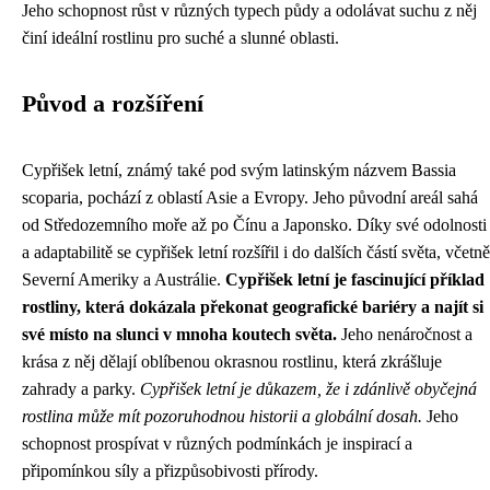
Jeho schopnost růst v různých typech půdy a odolávat suchu z něj
činí ideální rostlinu pro suché a slunné oblasti.
Původ a rozšíření
Cypřišek letní, známý také pod svým latinským názvem Bassia
scoparia, pochází z oblastí Asie a Evropy. Jeho původní areál sahá
od Středozemního moře až po Čínu a Japonsko. Díky své odolnosti
a adaptabilitě se cypřišek letní rozšířil i do dalších částí světa, včetně
Severní Ameriky a Austrálie.
Cypřišek letní je fascinující příklad
rostliny, která dokázala překonat geografické bariéry a najít si
své místo na slunci v mnoha koutech světa.
Jeho nenáročnost a
krása z něj dělají oblíbenou okrasnou rostlinu, která zkrášluje
zahrady a parky.
Cypřišek letní je důkazem, že i zdánlivě obyčejná
rostlina může mít pozoruhodnou historii a globální dosah.
Jeho
schopnost prospívat v různých podmínkách je inspirací a
připomínkou síly a přizpůsobivosti přírody.