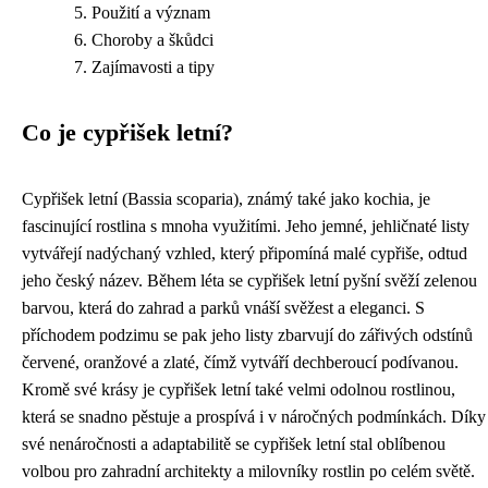
Použití a význam
Choroby a škůdci
Zajímavosti a tipy
Co je cypřišek letní?
Cypřišek letní (Bassia scoparia), známý také jako kochia, je
fascinující rostlina s mnoha využitími. Jeho jemné, jehličnaté listy
vytvářejí nadýchaný vzhled, který připomíná malé cypřiše, odtud
jeho český název. Během léta se cypřišek letní pyšní svěží zelenou
barvou, která do zahrad a parků vnáší svěžest a eleganci. S
příchodem podzimu se pak jeho listy zbarvují do zářivých odstínů
červené, oranžové a zlaté, čímž vytváří dechberoucí podívanou.
Kromě své krásy je cypřišek letní také velmi odolnou rostlinou,
která se snadno pěstuje a prospívá i v náročných podmínkách. Díky
své nenáročnosti a adaptabilitě se cypřišek letní stal oblíbenou
volbou pro zahradní architekty a milovníky rostlin po celém světě.