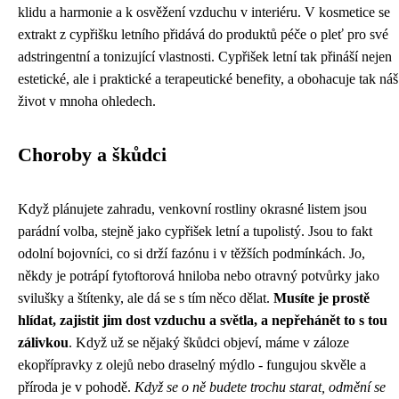
klidu a harmonie a k osvěžení vzduchu v interiéru. V kosmetice se
extrakt z cypřišku letního přidává do produktů péče o pleť pro své
adstringentní a tonizující vlastnosti. Cypřišek letní tak přináší nejen
estetické, ale i praktické a terapeutické benefity, a obohacuje tak náš
život v mnoha ohledech.
Choroby a škůdci
Když plánujete zahradu,
venkovní rostliny okrasné listem
jsou
parádní volba, stejně jako cypřišek letní a tupolistý. Jsou to fakt
odolní bojovníci, co si drží fazónu i v těžších podmínkách. Jo,
někdy je potrápí fytoftorová hniloba nebo otravný potvůrky jako
svilušky a štítenky, ale dá se s tím něco dělat.
Musíte je prostě
hlídat, zajistit jim dost vzduchu a světla, a nepřehánět to s tou
zálivkou
. Když už se nějaký škůdci objeví, máme v záloze
ekopřípravky z olejů nebo draselný mýdlo - fungujou skvěle a
příroda je v pohodě.
Když se o ně budete trochu starat, odmění se