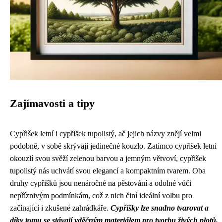
Zajímavosti a tipy
Cypřišek letní i cypřišek tupolistý, ač jejich názvy znějí velmi
podobně, v sobě skrývají jedinečné kouzlo. Zatímco cypřišek letní
okouzlí svou svěží zelenou barvou a jemným větvoví, cypřišek
tupolistý nás uchvátí svou elegancí a kompaktním tvarem. Oba
druhy cypřišků jsou nenáročné na pěstování a odolné vůči
nepříznivým podmínkám, což z nich činí ideální volbu pro
začínající i zkušené zahrádkáře.
Cypřišky lze snadno tvarovat a
díky tomu se stávají vděčným materiálem pro tvorbu živých plotů,