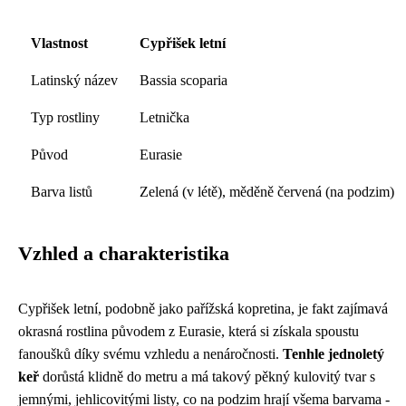
Vlastnost
Cypřišek letní
Latinský název
Bassia scoparia
Typ rostliny
Letnička
Původ
Eurasie
Barva listů
Zelená (v létě), měděně červená (na podzim)
Vzhled a charakteristika
Cypřišek letní, podobně jako
pařížská kopretina
, je fakt zajímavá
okrasná rostlina původem z Eurasie, která si získala spoustu
fanoušků díky svému vzhledu a nenáročnosti.
Tenhle jednoletý
keř
dorůstá klidně do metru a má takový pěkný kulovitý tvar s
jemnými, jehlicovitými listy, co na podzim hrají všema barvama -