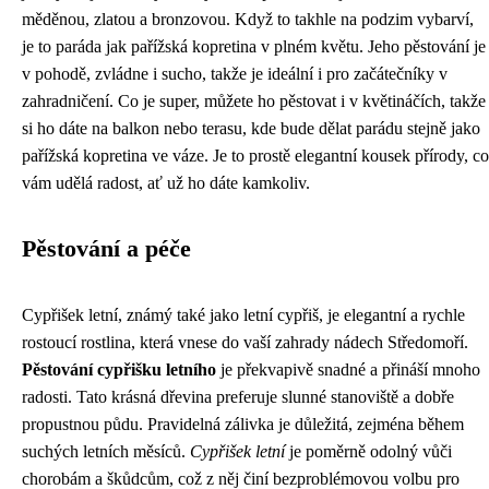
měděnou, zlatou a bronzovou. Když to takhle na podzim vybarví,
je to paráda jak pařížská kopretina v plném květu. Jeho pěstování je
v pohodě, zvládne i sucho, takže je ideální i pro začátečníky v
zahradničení. Co je super, můžete ho pěstovat i v květináčích, takže
si ho dáte na balkon nebo terasu, kde bude dělat parádu stejně jako
pařížská kopretina ve váze. Je to prostě elegantní kousek přírody, co
vám udělá radost, ať už ho dáte kamkoliv.
Pěstování a péče
Cypřišek letní, známý také jako letní cypřiš, je elegantní a rychle
rostoucí rostlina, která vnese do vaší zahrady nádech Středomoří.
Pěstování cypřišku letního
je překvapivě snadné a přináší mnoho
radosti. Tato krásná dřevina preferuje slunné stanoviště a dobře
propustnou půdu. Pravidelná zálivka je důležitá, zejména během
suchých letních měsíců.
Cypřišek letní
je poměrně odolný vůči
chorobám a škůdcům, což z něj činí bezproblémovou volbu pro