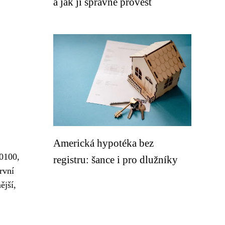
a jak ji správně provést
Americká hypotéka bez
/0100,
registru: šance i pro dlužníky
rvní
ější,