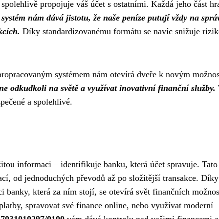
 spolehlivě propojuje váš účet s ostatními. Každá jeho část hr
 systém nám dává jistotu, že naše peníze putují vždy na sprá
kcích.
Díky standardizovanému formátu se navíc snižuje rizi
o propracovaným systémem nám otevírá dveře k novým možno
e odkudkoli na světě a využívat inovativní finanční služby.
pečené a spolehlivé.
tou informaci – identifikuje banku, která účet spravuje. Tato
ací, od jednoduchých převodů až po složitější transakce. Díky
ci banky, která za ním stojí, se otevírá svět finančních možnos
 platby, spravovat své finance online, nebo využívat moderní