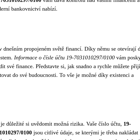
9-7031010297/0100
vám dává kontrolu nad vašimi financemi a
erní bankovnictví nabízí.
 v dnešním propojeném světě financí. Díky němu se otevírají 
tostem.
Informace o čísle účtu 19-7031010297/0100
vám posky
ídit své finance. Představte si, jak snadno a rychle můžete přij
stovat do své budoucnosti. To vše je možné díky existenci a
 je důležité si uvědomit možná rizika. Vaše číslo účtu,
19-
31010297/0100
jsou citlivé údaje, se kterými je třeba nakládat