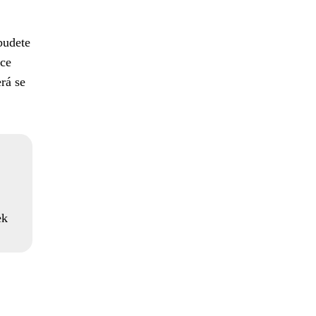
 budete
nce
rá se
ek