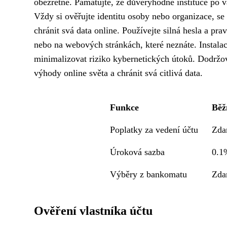
obezřetně. Pamatujte, že důvěryhodné instituce po 
Vždy si ověřujte identitu osoby nebo organizace, se
chránit svá data online. Používejte silná hesla a pr
nebo na webových stránkách, které neznáte. Instalac
minimalizovat riziko kybernetických útoků. Dodrž
výhody online světa a chránit svá citlivá data.
Funkce
Běž
Poplatky za vedení účtu
Zda
Úroková sazba
0.1
Výběry z bankomatu
Zda
Ověření vlastníka účtu