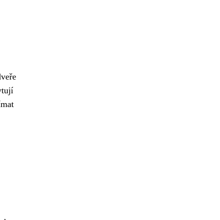
dveře
tují
ímat