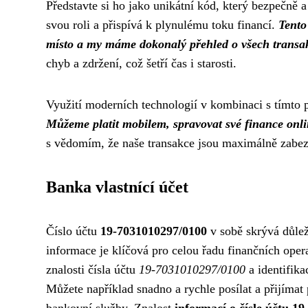
Představte si ho jako unikátní kód, který bezpečně a
svou roli a přispívá k plynulému toku financí.
Tento
místo a my máme dokonalý přehled o všech transa
chyb a zdržení, což šetří čas i starosti.
Využití moderních technologií v kombinaci s tímt
Můžeme platit mobilem, spravovat své finance onlin
s vědomím, že naše transakce jsou maximálně zabez
Banka vlastnící účet
Číslo účtu
19-7031010297/0100
v sobě skrývá důleži
informace je klíčová pro celou řadu finančních oper
znalosti čísla účtu
19-7031010297/0100
a identifika
Můžete například snadno a rychle posílat a přijímat