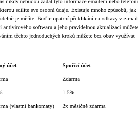
vás nikdy nebudou žádat tyto informace emailem nebo telefoni
 kterou sdílíte své osobní údaje. Existuje mnoho způsobů, jak
avidelně je měňte. Buďte opatrní při klikání na odkazy v e-mai
í antivirového softwaru a jeho pravidelnou aktualizací můžet
ováním těchto jednoduchých kroků můžete bez obav využívat
ný účet
Spořící účet
rma
Zdarma
%
1.5%
rma (vlastní bankomaty)
2x měsíčně zdarma