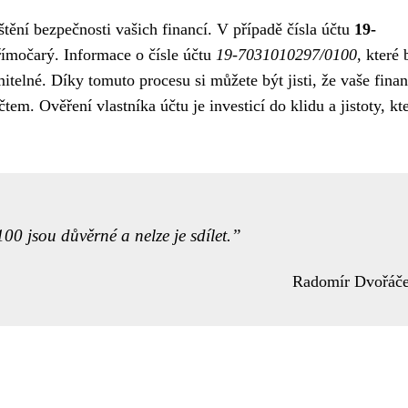
štění bezpečnosti vašich financí. V případě čísla účtu
19-
římočarý. Informace o čísle účtu
19-7031010297/0100
, které
itelné. Díky tomuto procesu si můžete být jisti, že vaše fina
em. Ověření vlastníka účtu je investicí do klidu a jistoty, kte
0 jsou důvěrné a nelze je sdílet.
Radomír Dvořáč