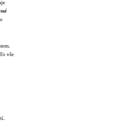
aje
vné
ko
stem.
To vše
tí.