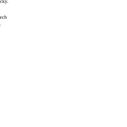
cky.
lech
e