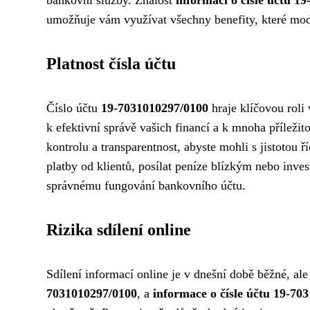
bankovní služby. Znalost
informací o čísle účtu 1
umožňuje vám využívat všechny benefity, které mod
Platnost čísla účtu
Číslo účtu
19-7031010297/0100
hraje klíčovou roli
k efektivní správě vašich financí a k mnoha příleži
kontrolu a transparentnost, abyste mohli s jistotou ř
platby od klientů, posílat peníze blízkým nebo inve
správnému fungování bankovního účtu.
Rizika sdílení online
Sdílení informací online je v dnešní době běžné, ale
7031010297/0100
, a
informace o čísle účtu 19-70