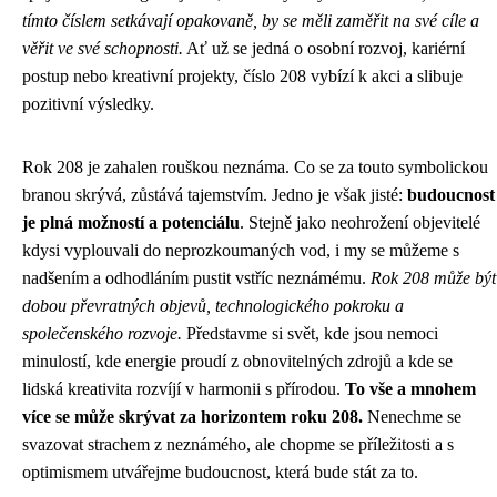
tímto číslem setkávají opakovaně, by se měli zaměřit na své cíle a
věřit ve své schopnosti.
Ať už se jedná o osobní rozvoj, kariérní
postup nebo kreativní projekty, číslo 208 vybízí k akci a slibuje
pozitivní výsledky.
Rok 208 je zahalen rouškou neznáma. Co se za touto symbolickou
branou skrývá, zůstává tajemstvím. Jedno je však jisté:
budoucnost
je plná možností a potenciálu
. Stejně jako neohrožení objevitelé
kdysi vyplouvali do neprozkoumaných vod, i my se můžeme s
nadšením a odhodláním pustit vstříc neznámému.
Rok 208 může být
dobou převratných objevů, technologického pokroku a
společenského rozvoje.
Představme si svět, kde jsou nemoci
minulostí, kde energie proudí z obnovitelných zdrojů a kde se
lidská kreativita rozvíjí v harmonii s přírodou.
To vše a mnohem
více se může skrývat za horizontem roku 208.
Nenechme se
svazovat strachem z neznámého, ale chopme se příležitosti a s
optimismem utvářejme budoucnost, která bude stát za to.