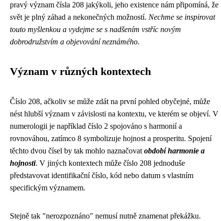
pravý význam čísla 208 jakýkoli, jeho existence nám připomíná, že
svět je plný záhad a nekonečných možností.
Nechme se inspirovat
touto myšlenkou a vydejme se s nadšením vstříc novým
dobrodružstvím a objevování neznámého
.
Význam v různých kontextech
Číslo 208, ačkoliv se může zdát na první pohled obyčejné, může
nést hlubší význam v závislosti na kontextu, ve kterém se objeví. V
numerologii je například číslo 2 spojováno s harmonií a
rovnováhou, zatímco 8 symbolizuje hojnost a prosperitu. Spojení
těchto dvou čísel by tak mohlo naznačovat
období harmonie a
hojnosti
. V jiných kontextech může číslo 208 jednoduše
představovat identifikační číslo, kód nebo datum s vlastním
specifickým významem.
Stejně tak "nerozpoznáno" nemusí nutně znamenat překážku.