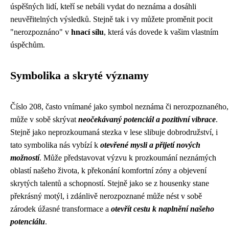
úspěšných lidí, kteří se nebáli vydat do neznáma a dosáhli
neuvěřitelných výsledků. Stejně tak i vy můžete proměnit pocit
"nerozpoznáno" v
hnací sílu
, která vás dovede k vašim vlastním
úspěchům.
Symbolika a skryté významy
Číslo 208, často vnímané jako symbol neznáma či nerozpoznaného,
může v sobě skrývat
neočekávaný potenciál a pozitivní vibrace
.
Stejně jako neprozkoumaná stezka v lese slibuje dobrodružství, i
tato symbolika nás vybízí k
otevřené mysli a přijetí nových
možností
. Může představovat výzvu k prozkoumání neznámých
oblastí našeho života, k překonání komfortní zóny a objevení
skrytých talentů a schopností. Stejně jako se z housenky stane
překrásný motýl, i zdánlivě nerozpoznané může nést v sobě
zárodek úžasné transformace a
otevřít cestu k naplnění našeho
potenciálu
.