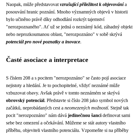
Naopak, může představovat
vzrušující příležitost k objevování
a
posouvání hranic poznání. Mnoho významných objevů v historii
bylo učiněno právě díky odhodlání rozkrýt tajemství
"nerozpoznaného". Ať už se jedná o neznámý kód, záhadný objekt
nebo neprozkoumanou oblast, "nerozpoznáno" v sobě skrývá
potenciál pro nové poznatky a inovace
.
Časté asociace a interpretace
S číslem 208 a s pocitem "nerozpoznáno" se často pojí asociace
nejistoty a hledání. Je to pochopitelné, vždyť neznámé může
vzbuzovat obavy. Avšak právě v tomto neznámém se skrývá
obrovský potenciál
. Představte si číslo 208 jako symbol nových
začátků, neprobádaných cest a
neomezených možností
. Stejně tak
pocit "nerozpoznáno" nám dává
jedinečnou šanci
definovat sami
sebe bez omezení a očekávání. Můžeme se stát autory vlastního
příběhu, objeviteli vlastního potenciálu. Vzpomeňte si na příběhy