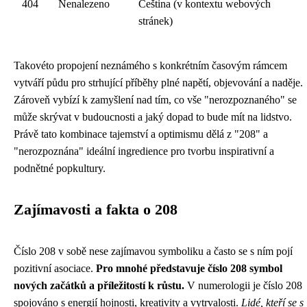
404
Nenalezeno
Čeština (v kontextu webových
stránek)
Takovéto propojení neznámého s konkrétním časovým rámcem
vytváří půdu pro strhující příběhy plné napětí, objevování a naděje.
Zároveň vybízí k zamyšlení nad tím, co vše "nerozpoznaného" se
může skrývat v budoucnosti a jaký dopad to bude mít na lidstvo.
Právě tato kombinace tajemství a optimismu dělá z "208" a
"nerozpoznána" ideální ingredience pro tvorbu inspirativní a
podnětné popkultury.
Zajímavosti a fakta o 208
Číslo 208 v sobě nese zajímavou symboliku a často se s ním pojí
pozitivní asociace.
Pro mnohé představuje číslo 208 symbol
nových začátků a příležitostí k růstu.
V numerologii je číslo 208
spojováno s energií hojnosti, kreativity a vytrvalosti.
Lidé, kteří se s