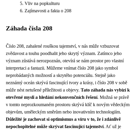
Vliv na popkulturu
Zajímavosti a fakta o 208
Záhada čísla 208
Číslo 208, zahalené rouškou tajemství, v nás může vzbuzovat
zvědavost a touhu poodhalit jeho skrytý význam. Zatímco jeho
význam zůstává nerozpoznán, otevírá se nám prostor pro vlastní
interpretaci a fantazii. Můžeme vnímat číslo 208 jako symbol
neprobádaných možností a skrytého potenciálu. Stejně jako
neznámý oceán skrývá fascinující tvory a krásy, i číslo 208 v sobě
může nést netušené příležitosti a objevy.
Tato záhada nás vybízí k
otevřené mysli a hledání nekonvenčních řešení
. Možná se právě
v tomto neprozkoumaném prostoru skrývá klíč k novým vědeckým
objevům, uměleckým směrům nebo inovativním technologiím.
Důležité je zachovat si optimismus a víru v to, že i zdánlivě
nepochopitelné může skrývat fascinující tajemství
. Ať už je