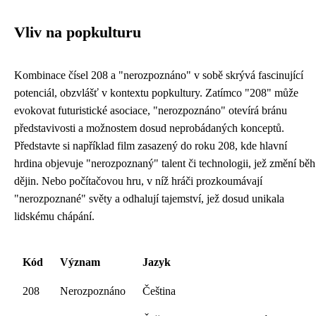
Vliv na popkulturu
Kombinace čísel 208 a "nerozpoznáno" v sobě skrývá fascinující
potenciál, obzvlášť v kontextu popkultury. Zatímco "208" může
evokovat futuristické asociace, "nerozpoznáno" otevírá bránu
představivosti a možnostem dosud neprobádaných konceptů.
Představte si například film zasazený do roku 208, kde hlavní
hrdina objevuje "nerozpoznaný" talent či technologii, jež změní běh
dějin. Nebo počítačovou hru, v níž hráči prozkoumávají
"nerozpoznané" světy a odhalují tajemství, jež dosud unikala
lidskému chápání.
Kód
Význam
Jazyk
208
Nerozpoznáno
Čeština