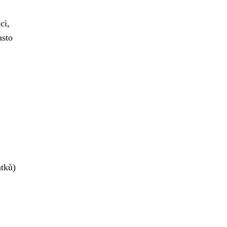
ci,
asto
tků)