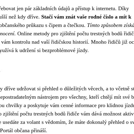
řebovat jen pár základních údajů a přístup k internetu. Díky
ušší než kdy dříve.
Stačí vám znát vaše rodné číslo a mít k
 občanského průkazu s čipem a čtečkou.
Tímto způsobem získá
nocení.
Online metody pro zjištění počtu trestných bodů řidič
í vám kontrolu nad vaší řidičskou historií. Mnoho řidičů již oc
využívá k udržení si bezproblémové jízdy.
m
y dříve udržovat si přehled o důležitých věcech, a to včetně s
epostradatelným nástrojem pro všechny, kteří chtějí mít své 
ou chvilky a poskytuje vám cenné informace pro klidnou jízd
o zjištění počtu trestných bodů řidiče vám dává možnost akti
 že usedáte za volant s vědomím, že máte dokonalý přehled o 
Portál občana přináší.