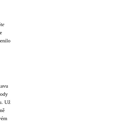
te
e
enilo
tavu
body
u. Už
vně
svém