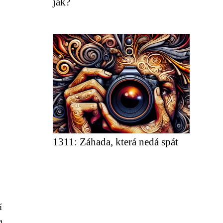
jak?
1311: Záhada, která nedá spát
í
a