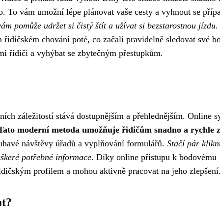
no. To vám umožní lépe plánovat vaše cesty a vyhnout se pří
 pomůže udržet si čistý štít a užívat si bezstarostnou jízdu.
řidičském chování poté, co začali pravidelně sledovat své b
ími řidiči a vyhýbat se zbytečným přestupkům.
ních záležitostí stává dostupnějším a přehlednějším. Online 
Tato moderní metoda umožňuje řidičům snadno a rychle zj
uhavé návštěvy úřadů a vyplňování formulářů.
Stačí pár klikn
eškeré potřebné informace
. Díky online přístupu k bodovému
řidičským profilem a mohou aktivně pracovat na jeho zlepšení
at?