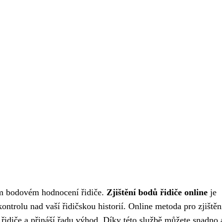
vém bodovém hodnocení řidiče.
Zjištění bodů řidiče online
je
ntrolu nad vaší řidičskou historií. Online metoda pro zjištěn
 řidiče a přináší řadu výhod. Díky této službě můžete snadno 