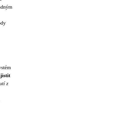
padným
ody
systém
istit
utí z
.