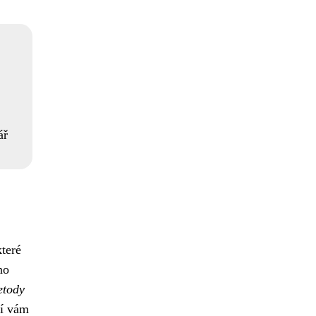
ář
které
no
etody
čí vám