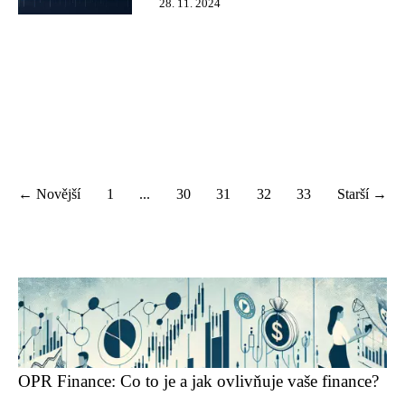
28. 11. 2024
← Novější
1
...
30
31
32
33
Starší →
OPR Finance: Co to je a jak ovlivňuje vaše finance?