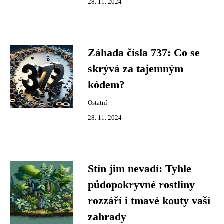
28. 11. 2024
Záhada čísla 737: Co se
skrývá za tajemným
kódem?
Ostatní
28. 11. 2024
Stín jim nevadí: Tyhle
půdopokryvné rostliny
rozzáří i tmavé kouty vaší
zahrady