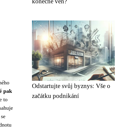
konečně ven?
aného
Odstartujte svůj byznys: Vše o
ré pak
začátku podnikání
e to
sahuje
 se
odnotu