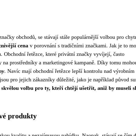
značky obchodů, se stávají stále populárnější volbou pro chyt
znivější cena
v porovnání s tradičními značkami. Jak je to m
bchodní řetězce, které privátní značky vyvíjejí, často
ady na prostředníky a marketingové kampaně. Díky tomu moho
ny
. Navíc mají obchodní řetězce lepší kontrolu nad výrobním
jsou pro jejich zákazníky důležité, jako je například původ su
kvělou volbu pro ty, kteří chtějí ušetřit, aniž by museli sl
ové produkty
kou kvalitu a nezajímavou nabídku. Naopak, stávají se čím d