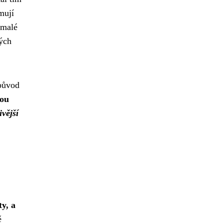
mují
emalé
rých
 původ
ou
ivější
y, a
ě