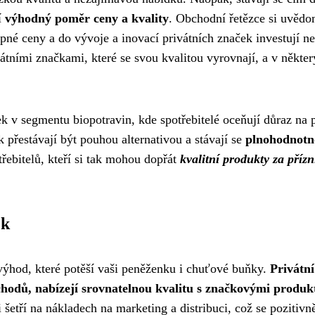
í
výhodný poměr ceny a kvality
. Obchodní řetězce si uvědo
pné ceny a do vývoje a inovací privátních značek investují n
átními značkami, které se svou kvalitou vyrovnají, a v někte
ek v segmentu biopotravin, kde spotřebitelé oceňují důraz na
k přestávají být pouhou alternativou a stávají se
plnohodnotn
řebitelů, kteří si tak mohou dopřát
kvalitní produkty za přízn
ek
výhod, které potěší vaši peněženku i chuťové buňky.
Privátní
chodů, nabízejí srovnatelnou kvalitu s značkovými produkt
šetří na nákladech na marketing a distribuci, což se pozitivn