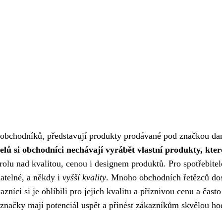
y obchodníků, představují produkty prodávané pod značkou d
lů si obchodníci nechávají vyrábět vlastní produkty, kte
rolu nad kvalitou, cenou i designem produktů. Pro spotřebitel
atelné, a někdy i
vyšší kvality
. Mnoho obchodních řetězců do
íci si je oblíbili pro jejich kvalitu a příznivou cenu a často
ní značky mají potenciál uspět a přinést zákazníkům skvělou h