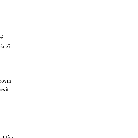
ré
ožné?
u
rovin
evit
ál tím