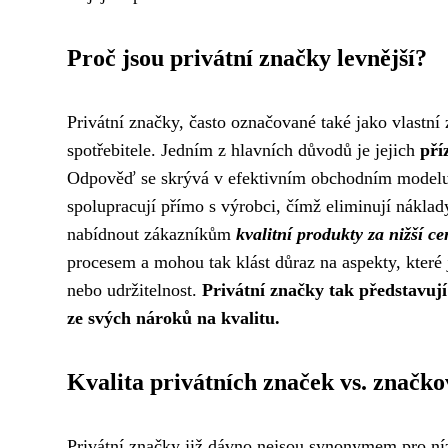
Proč jsou privátní značky levnější?
Privátní značky, často označované také jako vlastní 
spotřebitele. Jedním z hlavních důvodů je jejich
pří
Odpověď se skrývá v efektivním obchodním modelu. O
spolupracují přímo s výrobci, čímž eliminují nákl
nabídnout zákazníkům
kvalitní produkty za nižší ce
procesem a mohou tak klást důraz na aspekty, které 
nebo udržitelnost.
Privátní značky tak představují s
ze svých nároků na kvalitu.
Kvalita privátních značek vs. značk
Privátní značky již dávno nejsou synonymem pro níz