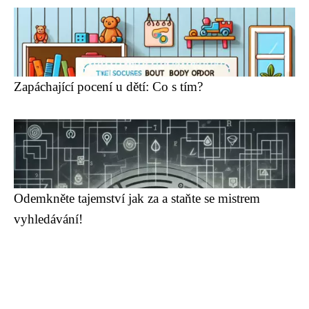
Zapáchající pocení u dětí: Co s tím?
Odemkněte tajemství jak za a staňte se mistrem
vyhledávání!