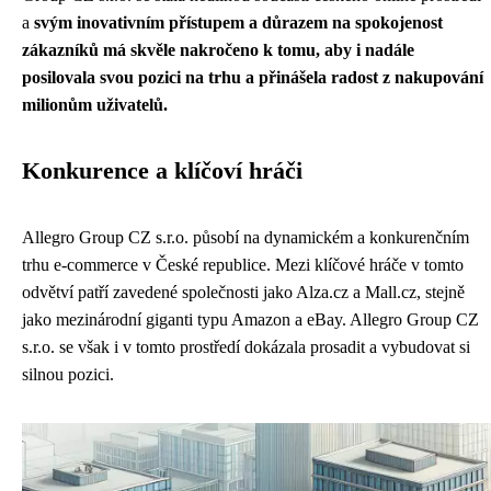
a
svým inovativním přístupem a důrazem na spokojenost
zákazníků má skvěle nakročeno k tomu, aby i nadále
posilovala svou pozici na trhu a přinášela radost z nakupování
milionům uživatelů.
Konkurence a klíčoví hráči
Allegro Group CZ s.r.o. působí na dynamickém a konkurenčním
trhu e-commerce v České republice. Mezi klíčové hráče v tomto
odvětví patří zavedené společnosti jako Alza.cz a Mall.cz, stejně
jako mezinárodní giganti typu Amazon a eBay. Allegro Group CZ
s.r.o. se však i v tomto prostředí dokázala prosadit a vybudovat si
silnou pozici.