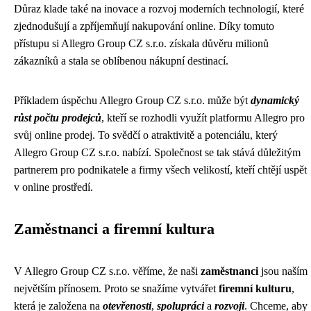
Důraz klade také na inovace a rozvoj moderních technologií, které
zjednodušují a zpříjemňují nakupování online. Díky tomuto
přístupu si Allegro Group CZ s.r.o. získala důvěru milionů
zákazníků a stala se oblíbenou nákupní destinací.
Příkladem úspěchu Allegro Group CZ s.r.o. může být
dynamický
růst počtu prodejců
, kteří se rozhodli využít platformu Allegro pro
svůj online prodej. To svědčí o atraktivitě a potenciálu, který
Allegro Group CZ s.r.o. nabízí. Společnost se tak stává důležitým
partnerem pro podnikatele a firmy všech velikostí, kteří chtějí uspět
v online prostředí.
Zaměstnanci a firemní kultura
V Allegro Group CZ s.r.o. věříme, že naši
zaměstnanci
jsou naším
největším přínosem. Proto se snažíme vytvářet
firemní kulturu
,
která je založena na
otevřenosti
,
spolupráci
a
rozvoji
. Chceme, aby