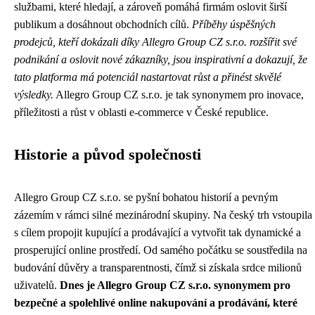
službami, které hledají, a zároveň pomáhá firmám oslovit širší
publikum a dosáhnout obchodních cílů.
Příběhy úspěšných
prodejců, kteří dokázali díky Allegro Group CZ s.r.o. rozšířit své
podnikání a oslovit nové zákazníky, jsou inspirativní a dokazují, že
tato platforma má potenciál nastartovat růst a přinést skvělé
výsledky.
Allegro Group CZ s.r.o. je tak synonymem pro inovace,
příležitosti a růst v oblasti e-commerce v České republice.
Historie a původ společnosti
Allegro Group CZ s.r.o. se pyšní bohatou historií a pevným
zázemím v rámci silné mezinárodní skupiny. Na český trh vstoupila
s cílem propojit kupující a prodávající a vytvořit tak dynamické a
prosperující online prostředí. Od samého počátku se soustředila na
budování důvěry a transparentnosti, čímž si získala srdce milionů
uživatelů.
Dnes je Allegro Group CZ s.r.o. synonymem pro
bezpečné a spolehlivé online nakupování a prodávání, které