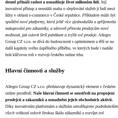
denně přináší radost a usnadňuje život milionům lidí
. Její
inovativní přístup a neustálá snaha o zlepšování služeb ji řadí mezi
lídry v oblasti e-commerce v České republice.
Příkladem může být
spuštění nové platformy, která ještě více zjednodušila a zpříjemnila
nakupování pro zákazníky, a zároveň přinesla prodejcům nové
možnosti, jak oslovit širší publikum a zvýšit své prodeje
. Allegro
Group CZ s.r.o. se dívá do budoucnosti s optimismem a těší se na
další kapitoly svého úspěšného příběhu, ve kterých bude i nadále
hrát klíčovou roli v rozvoji českého online trhu.
Hlavní činnosti a služby
Allegro Group CZ s.r.o. představuje dynamický element v českém
online prostředí.
Naše hlavní činnosti se soustředí na propojení
prodejců a zákazníků a usnadnění jejich obchodních aktivit.
Díky inovativním platformám a službám
umožňujeme podnikatelům
všech velikostí oslovit širokou škálu zákazníků
a rozvíjet své