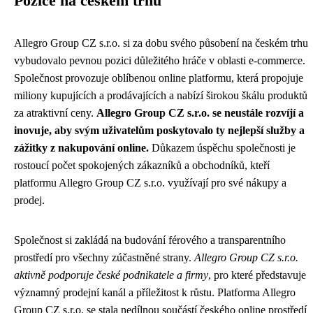
Pozice na českém trhu
Allegro Group CZ s.r.o. si za dobu svého působení na českém trhu
vybudovalo pevnou pozici důležitého hráče v oblasti e-commerce.
Společnost provozuje oblíbenou online platformu, která propojuje
miliony kupujících a prodávajících a nabízí širokou škálu produktů
za atraktivní ceny.
Allegro Group CZ s.r.o. se neustále rozvíjí a
inovuje, aby svým uživatelům poskytovalo ty nejlepší služby a
zážitky z nakupování online.
Důkazem úspěchu společnosti je
rostoucí počet spokojených zákazníků a obchodníků, kteří
platformu Allegro Group CZ s.r.o. využívají pro své nákupy a
prodej.
Společnost si zakládá na budování férového a transparentního
prostředí pro všechny zúčastněné strany.
Allegro Group CZ s.r.o.
aktivně podporuje české podnikatele a firmy
, pro které představuje
významný prodejní kanál a příležitost k růstu. Platforma Allegro
Group CZ s.r.o. se stala nedílnou součástí českého online prostředí