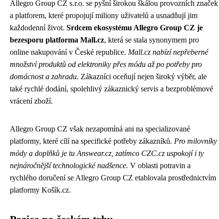
Allegro Group CZ s.r.o. se pyšní širokou škálou provozních značek
a platforem, které propojují miliony uživatelů a usnadňují jim
každodenní život.
Srdcem ekosystému Allegro Group CZ je
bezesporu platforma Mall.cz
, která se stala synonymem pro
online nakupování v České republice.
Mall.cz nabízí nepřeberné
množství produktů od elektroniky přes módu až po potřeby pro
domácnost a zahradu.
Zákazníci oceňují nejen široký výběr, ale
také rychlé dodání, spolehlivý zákaznický servis a bezproblémové
vrácení zboží.
Allegro Group CZ však nezapomíná ani na specializované
platformy, které cílí na specifické potřeby zákazníků.
Pro milovníky
módy a doplňků je tu Answear.cz, zatímco CZC.cz uspokojí i ty
nejnáročnější technologické nadšence.
V oblasti potravin a
rychlého doručení se Allegro Group CZ etablovala prostřednictvím
platformy Košík.cz.