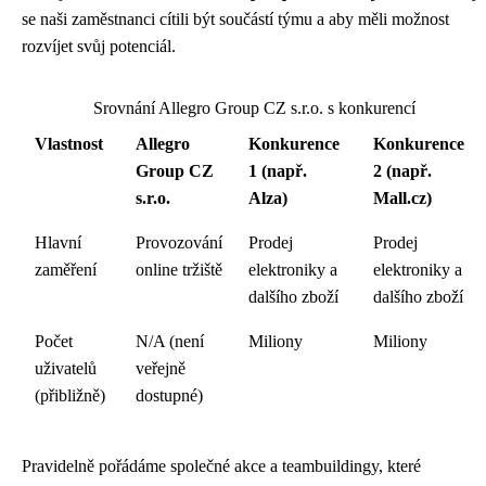
se naši zaměstnanci cítili být součástí týmu a aby měli možnost
rozvíjet svůj potenciál.
Srovnání Allegro Group CZ s.r.o. s konkurencí
Vlastnost
Allegro
Konkurence
Konkurence
Group CZ
1 (např.
2 (např.
s.r.o.
Alza)
Mall.cz)
Hlavní
Provozování
Prodej
Prodej
zaměření
online tržiště
elektroniky a
elektroniky a
dalšího zboží
dalšího zboží
Počet
N/A (není
Miliony
Miliony
uživatelů
veřejně
(přibližně)
dostupné)
Pravidelně pořádáme společné akce a teambuildingy, které