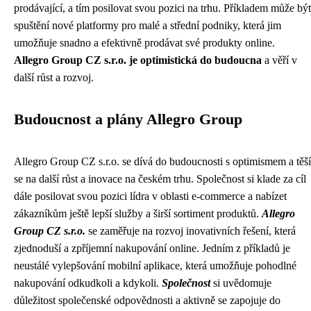
prodávající, a tím posilovat svou pozici na trhu. Příkladem může být
spuštění nové platformy pro malé a střední podniky, která jim
umožňuje snadno a efektivně prodávat své produkty online.
Allegro Group CZ s.r.o. je optimistická do budoucna
a věří v
další růst a rozvoj.
Budoucnost a plány Allegro Group
Allegro Group CZ s.r.o. se dívá do budoucnosti s optimismem a těší
se na další růst a inovace na českém trhu. Společnost si klade za cíl
dále posilovat svou pozici lídra v oblasti e-commerce a nabízet
zákazníkům ještě lepší služby a širší sortiment produktů.
Allegro
Group CZ s.r.o.
se zaměřuje na rozvoj inovativních řešení, která
zjednoduší a zpříjemní nakupování online. Jedním z příkladů je
neustálé vylepšování mobilní aplikace, která umožňuje pohodlné
nakupování odkudkoli a kdykoli.
Společnost
si uvědomuje
důležitost společenské odpovědnosti a aktivně se zapojuje do