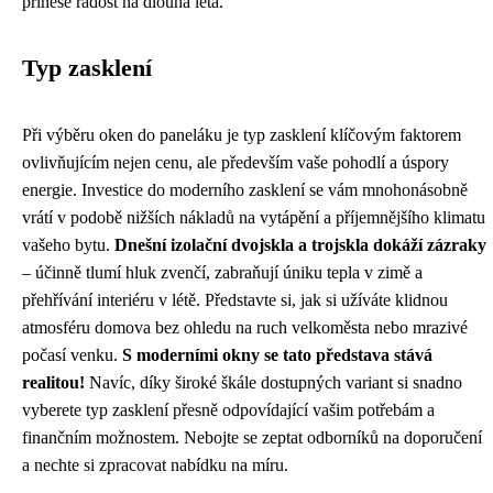
přinese radost na dlouhá léta.
Typ zasklení
Při výběru oken do paneláku je typ zasklení klíčovým faktorem
ovlivňujícím nejen cenu, ale především vaše pohodlí a úspory
energie. Investice do moderního zasklení se vám mnohonásobně
vrátí v podobě nižších nákladů na vytápění a příjemnějšího klimatu
vašeho bytu.
Dnešní izolační dvojskla a trojskla dokáží zázraky
– účinně tlumí hluk zvenčí, zabraňují úniku tepla v zimě a
přehřívání interiéru v létě. Představte si, jak si užíváte klidnou
atmosféru domova bez ohledu na ruch velkoměsta nebo mrazivé
počasí venku.
S moderními okny se tato představa stává
realitou!
Navíc, díky široké škále dostupných variant si snadno
vyberete typ zasklení přesně odpovídající vašim potřebám a
finančním možnostem. Nebojte se zeptat odborníků na doporučení
a nechte si zpracovat nabídku na míru.