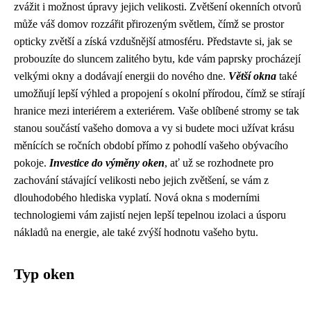
zvážit i možnost úpravy jejich velikosti. Zvětšení okenních otvorů
může váš domov rozzářit přirozeným světlem, čímž se prostor
opticky zvětší a získá vzdušnější atmosféru. Představte si, jak se
probouzíte do sluncem zalitého bytu, kde vám paprsky procházejí
velkými okny a dodávají energii do nového dne.
Větší okna
také
umožňují lepší výhled a propojení s okolní přírodou, čímž se stírají
hranice mezi interiérem a exteriérem. Vaše oblíbené stromy se tak
stanou součástí vašeho domova a vy si budete moci užívat krásu
měnících se ročních období přímo z pohodlí vašeho obývacího
pokoje.
Investice do výměny oken
, ať už se rozhodnete pro
zachování stávající velikosti nebo jejich zvětšení, se vám z
dlouhodobého hlediska vyplatí. Nová okna s moderními
technologiemi vám zajistí nejen lepší tepelnou izolaci a úsporu
nákladů na energie, ale také zvýší hodnotu vašeho bytu.
Typ oken