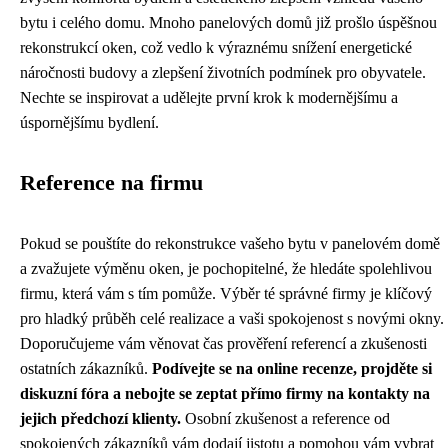
bytu i celého domu. Mnoho panelových domů již prošlo úspěšnou
rekonstrukcí oken, což vedlo k výraznému snížení energetické
náročnosti budovy a zlepšení životních podmínek pro obyvatele.
Nechte se inspirovat a udělejte první krok k modernějšímu a
úspornějšímu bydlení.
Reference na firmu
Pokud se pouštíte do rekonstrukce vašeho bytu v panelovém domě
a zvažujete výměnu oken, je pochopitelné, že hledáte spolehlivou
firmu, která vám s tím pomůže. Výběr té správné firmy je klíčový
pro hladký průběh celé realizace a vaši spokojenost s novými okny.
Doporučujeme vám věnovat čas prověření referencí a zkušenosti
ostatních zákazníků.
Podívejte se na online recenze, projděte si
diskuzní fóra a nebojte se zeptat přímo firmy na kontakty na
jejich předchozí klienty.
Osobní zkušenost a reference od
spokojených zákazníků vám dodají jistotu a pomohou vám vybrat