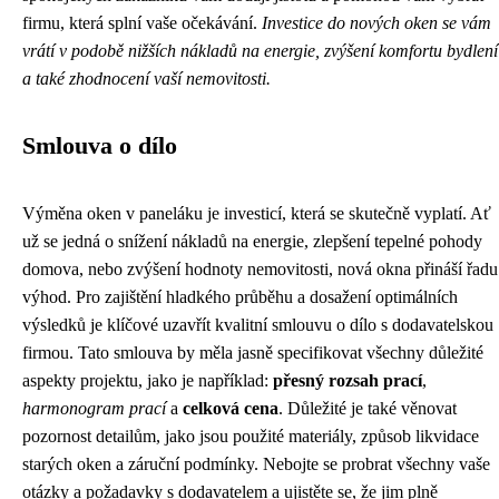
firmu, která splní vaše očekávání.
Investice do nových oken se vám
vrátí v podobě nižších nákladů na energie, zvýšení komfortu bydlení
a také zhodnocení vaší nemovitosti.
Smlouva o dílo
Výměna oken v paneláku je investicí, která se skutečně vyplatí. Ať
už se jedná o snížení nákladů na energie, zlepšení tepelné pohody
domova, nebo zvýšení hodnoty nemovitosti, nová okna přináší řadu
výhod. Pro zajištění hladkého průběhu a dosažení optimálních
výsledků je klíčové uzavřít kvalitní smlouvu o dílo s dodavatelskou
firmou. Tato smlouva by měla jasně specifikovat všechny důležité
aspekty projektu, jako je například:
přesný rozsah prací
,
harmonogram prací
a
celková cena
. Důležité je také věnovat
pozornost detailům, jako jsou použité materiály, způsob likvidace
starých oken a záruční podmínky. Nebojte se probrat všechny vaše
otázky a požadavky s dodavatelem a ujistěte se, že jim plně