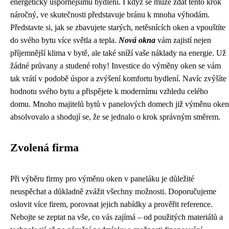
energeticky úspornějšímu bydlení. I když se může zdát tento krok
náročný, ve skutečnosti představuje bránu k mnoha výhodám.
Představte si, jak se zbavujete starých, netěsnících oken a vpouštíte
do svého bytu více světla a tepla.
Nová okna
vám zajistí nejen
příjemnější klima v bytě, ale také sníží vaše náklady na energie. Už
žádné průvany a studené rohy! Investice do výměny oken se vám
tak vrátí v podobě úspor a zvýšení komfortu bydlení. Navíc zvýšíte
hodnotu svého bytu a přispějete k modernímu vzhledu celého
domu. Mnoho majitelů bytů v panelových domech již výměnu oken
absolvovalo a shodují se, že se jednalo o krok správným směrem.
Zvolená firma
Při výběru firmy pro výměnu oken v paneláku je důležité
neuspěchat a důkladně zvážit všechny možnosti. Doporučujeme
oslovit více firem, porovnat jejich nabídky a prověřit reference.
Nebojte se zeptat na vše, co vás zajímá – od použitých materiálů a