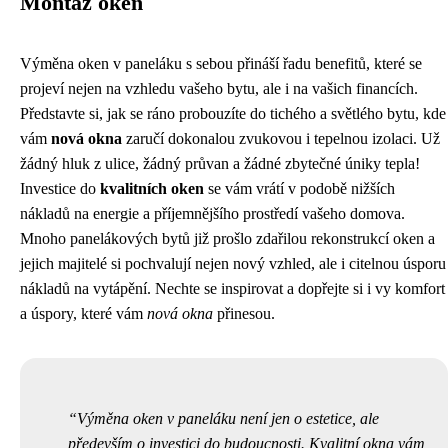
Montáž oken
Výměna oken v paneláku s sebou přináší řadu benefitů, které se
projeví nejen na vzhledu vašeho bytu, ale i na vašich financích.
Představte si, jak se ráno probouzíte do tichého a světlého bytu, kde
vám
nová okna
zaručí dokonalou zvukovou i tepelnou izolaci. Už
žádný hluk z ulice, žádný průvan a žádné zbytečné úniky tepla!
Investice do
kvalitních oken
se vám vrátí v podobě nižších
nákladů na energie a příjemnějšího prostředí vašeho domova.
Mnoho panelákových bytů již prošlo zdařilou rekonstrukcí oken a
jejich majitelé si pochvalují nejen nový vzhled, ale i citelnou úsporu
nákladů na vytápění. Nechte se inspirovat a dopřejte si i vy komfort
a úspory, které vám
nová okna
přinesou.
Výměna oken v paneláku není jen o estetice, ale
především o investici do budoucnosti. Kvalitní okna vám