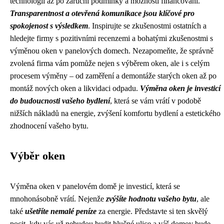
technologií až po záruční podmínky a možnosti financování.
Transparentnost a otevřená komunikace jsou klíčové pro
spokojenost s výsledkem
. Inspirujte se zkušenostmi ostatních a
hledejte firmy s pozitivními recenzemi a bohatými zkušenostmi s
výměnou oken v panelových domech. Nezapomeňte, že správně
zvolená firma vám pomůže nejen s výběrem oken, ale i s celým
procesem výměny – od zaměření a demontáže starých oken až po
montáž nových oken a likvidaci odpadu.
Výměna oken je investicí
do budoucnosti vašeho bydlení
, která se vám vrátí v podobě
nižších nákladů na energie, zvýšení komfortu bydlení a estetického
zhodnocení vašeho bytu.
Výběr oken
Výměna oken v panelovém domě je investicí, která se
mnohonásobně vrátí. Nejenže
zvýšíte hodnotu vašeho bytu
, ale
také
ušetříte nemalé peníze
za energie. Představte si ten skvělý
pocit, kdy vás už nebudou budit hlučné ulice a váš domov bude