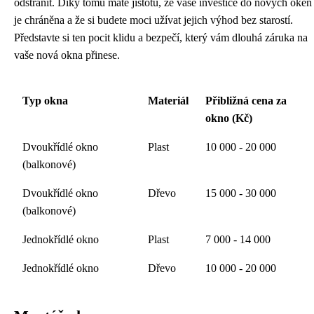
odstranit. Díky tomu máte jistotu, že vaše investice do nových oken
je chráněna a že si budete moci užívat jejich výhod bez starostí.
Představte si ten pocit klidu a bezpečí, který vám dlouhá záruka na
vaše nová okna přinese.
Typ okna
Materiál
Přibližná cena za
okno (Kč)
Dvoukřídlé okno
Plast
10 000 - 20 000
(balkonové)
Dvoukřídlé okno
Dřevo
15 000 - 30 000
(balkonové)
Jednokřídlé okno
Plast
7 000 - 14 000
Jednokřídlé okno
Dřevo
10 000 - 20 000