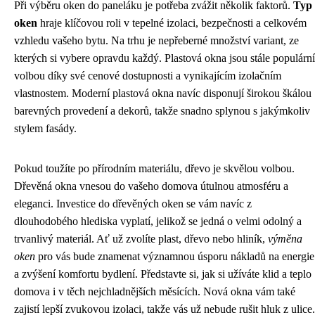
Při výběru oken do paneláku je potřeba zvážit několik faktorů.
Typ
oken
hraje klíčovou roli v tepelné izolaci, bezpečnosti a celkovém
vzhledu vašeho bytu. Na trhu je nepřeberné množství variant, ze
kterých si vybere opravdu každý. Plastová okna jsou stále populární
volbou díky své cenové dostupnosti a vynikajícím izolačním
vlastnostem. Moderní plastová okna navíc disponují širokou škálou
barevných provedení a dekorů, takže snadno splynou s jakýmkoliv
stylem fasády.
Pokud toužíte po přírodním materiálu, dřevo je skvělou volbou.
Dřevěná okna vnesou do vašeho domova útulnou atmosféru a
eleganci. Investice do dřevěných oken se vám navíc z
dlouhodobého hlediska vyplatí, jelikož se jedná o velmi odolný a
trvanlivý materiál. Ať už zvolíte plast, dřevo nebo hliník,
výměna
oken
pro vás bude znamenat významnou úsporu nákladů na energie
a zvýšení komfortu bydlení. Představte si, jak si užíváte klid a teplo
domova i v těch nejchladnějších měsících. Nová okna vám také
zajistí lepší zvukovou izolaci, takže vás už nebude rušit hluk z ulice.