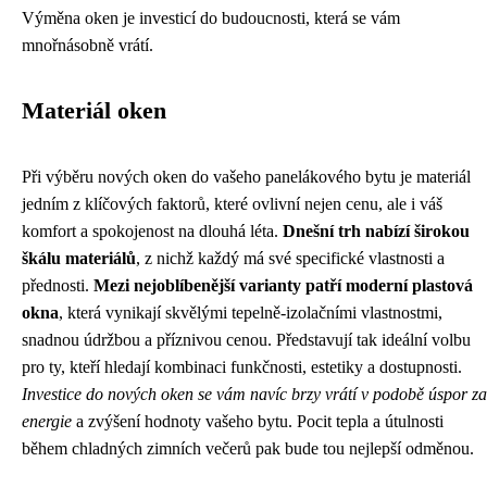
Výměna oken je investicí do budoucnosti, která se vám
mnořnásobně vrátí.
Materiál oken
Při výběru nových oken do vašeho panelákového bytu je materiál
jedním z klíčových faktorů, které ovlivní nejen cenu, ale i váš
komfort a spokojenost na dlouhá léta.
Dnešní trh nabízí širokou
škálu materiálů
, z nichž každý má své specifické vlastnosti a
přednosti.
Mezi nejoblíbenější varianty patří moderní plastová
okna
, která vynikají skvělými tepelně-izolačními vlastnostmi,
snadnou údržbou a příznivou cenou. Představují tak ideální volbu
pro ty, kteří hledají kombinaci funkčnosti, estetiky a dostupnosti.
Investice do nových oken se vám navíc brzy vrátí v podobě úspor za
energie
a zvýšení hodnoty vašeho bytu. Pocit tepla a útulnosti
během chladných zimních večerů pak bude tou nejlepší odměnou.