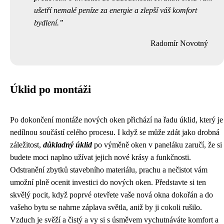
ušetří nemalé peníze za energie a zlepší váš komfort
bydlení.
Radomír Novotný
Úklid po montáži
Po dokončení montáže nových oken přichází na řadu úklid, který je
nedílnou součástí celého procesu. I když se může zdát jako drobná
záležitost,
důkladný úklid
po výměně oken v paneláku zaručí, že si
budete moci naplno užívat jejich nové krásy a funkčnosti.
Odstranění zbytků stavebního materiálu, prachu a nečistot vám
umožní plně ocenit investici do nových oken. Představte si ten
skvělý pocit, když poprvé otevřete vaše nová okna dokořán a do
vašeho bytu se nahrne záplava světla, aniž by ji cokoli rušilo.
Vzduch je svěží a čistý a vy si s úsměvem vychutnáváte komfort a