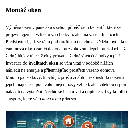
Montáž oken
Výměna oken v paneláku s sebou přináší řadu benefitů, které se
projeví nejen na vzhledu vašeho bytu, ale i na vašich financích.
Představte si, jak se ráno probouzíte do tichého a světlého bytu, kde
vám
nová okna
zaručí dokonalou zvukovou i tepelnou izolaci. Už
žádný hluk z ulice, žádný průvan a žádné zbytečné úniky tepla!
Investice do
kvalitních oken
se vám vrátí v podobě nižších
nákladů na energie a příjemnějšího prostředí vašeho domova.
Mnoho panelákových bytů již prošlo zdařilou rekonstrukcí oken a
jejich majitelé si pochvalují nejen nový vzhled, ale i citelnou úsporu
nákladů na vytápění. Nechte se inspirovat a dopřejte si i vy komfort
a úspory, které vám
nová okna
přinesou.