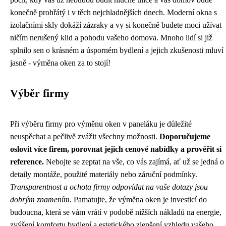
konečně prohřátý i v těch nejchladnějších dnech. Moderní okna s
izolačními skly dokáží zázraky a vy si konečně budete moci užívat
ničím nerušený klid a pohodu vašeho domova. Mnoho lidí si již
splnilo sen o krásném a úsporném bydlení a jejich zkušenosti mluví
jasně - výměna oken za to stojí!
Výběr firmy
Při výběru firmy pro výměnu oken v paneláku je důležité
neuspěchat a pečlivě zvážit všechny možnosti.
Doporučujeme
oslovit více firem, porovnat jejich cenové nabídky a prověřit si
reference.
Nebojte se zeptat na vše, co vás zajímá, ať už se jedná o
detaily montáže, použité materiály nebo záruční podmínky.
Transparentnost a ochota firmy odpovídat na vaše dotazy jsou
dobrým znamením.
Pamatujte, že výměna oken je investicí do
budoucna, která se vám vrátí v podobě nižších nákladů na energie,
zvýšení komfortu bydlení a estetického zlepšení vzhledu vašeho