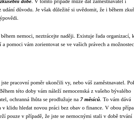
zkušební době
. V tomto případě může dát zaměstnavatel i
udání důvodu. Je však důležité si uvědomit, že i během zku
výpovědi.
 během nemoci, neztrácejte naději. Existuje řada organizací, k
 a pomoci vám zorientovat se ve vašich právech a možnostec
da jste pracovní poměr ukončili vy, nebo váš zaměstnavatel. P
 Během této doby vám náleží nemocenská z vašeho bývalého
el, ochranná lhůta se prodlužuje na
7 měsíců
. To vám dává
 a v klidu hledat novou práci bez obav o finance. V obou příp
ží pouze v případě, že jste se nemocnými stali v době trvání