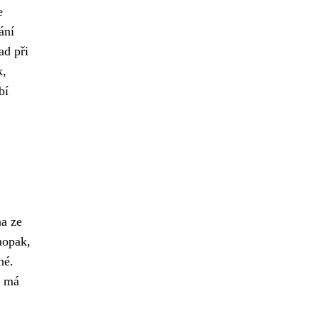
e
ání
ad při
k,
bí
na ze
opak,
né.
h má