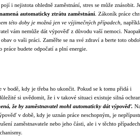
jí i nejistota ohledně zaměstnání, stres se může znásobit. J
znamená automaticky ztrátu zaměstnání
. Zákoník práce chr
em této doby je možná jen ve výjimečných případech
, napříkl
avatel vám nemůže dát výpověď z důvodu vaší nemoci. Naopa
bav o vaši práci. Zaměřte se na své zdraví a berte toto obdo
o práce budete odpočatí a plní energie.
 v bodě, kdy je třeba ho ukončit. Pokud se k tomu přidá i
ležité si uvědomit, že i v takové situaci existuje silná ochra
ená, že by zaměstnavatel mohl automaticky dát výpověď.
Na
výpověď v době, kdy je uznán práce neschopným, je nepřípust
ušení zaměstnavatele nebo jeho části, ale i v těchto případec
echanismy.