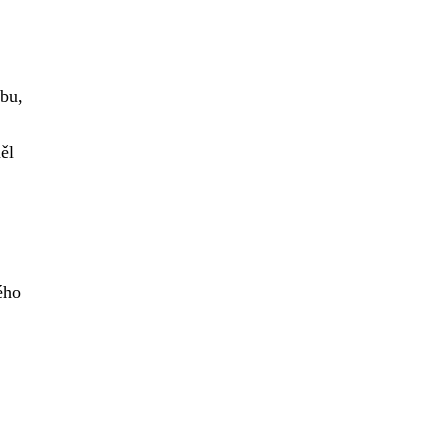
bu,
ěl
ého