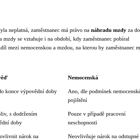
yla neplatná, zaměstnanec má právo na
náhradu mzdy
za do
 mzdy se vztahuje i na období, kdy zaměstnanec pobíral
ozdíl mezi nemocenskou a mzdou, na kterou by zaměstnanec m
věď
Nemocenská
do konce výpovědní doby
Ano, dle podmínek nemocensk
pojištění
liv, s dodržením
Pouze v případě pracovní
ědní doby
neschopnosti
vlivnit nárok na
Neovlivňuje nárok na odstupné