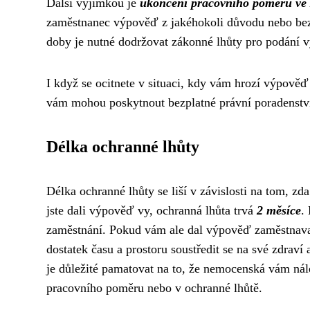
Další výjimkou je
ukončení pracovního poměru ve 
zaměstnanec výpověď z jakéhokoli důvodu nebo bez 
doby je nutné dodržovat zákonné lhůty pro podání 
I když se ocitnete v situaci, kdy vám hrozí výpověď
vám mohou poskytnout bezplatné právní poradenství
Délka ochranné lhůty
Délka ochranné lhůty se liší v závislosti na tom, z
jste dali výpověď vy, ochranná lhůta trvá
2 měsíce
.
zaměstnání. Pokud vám ale dal výpověď zaměstnavat
dostatek času a prostoru soustředit se na své zdraví
je důležité pamatovat na to, že nemocenská vám nále
pracovního poměru nebo v ochranné lhůtě.