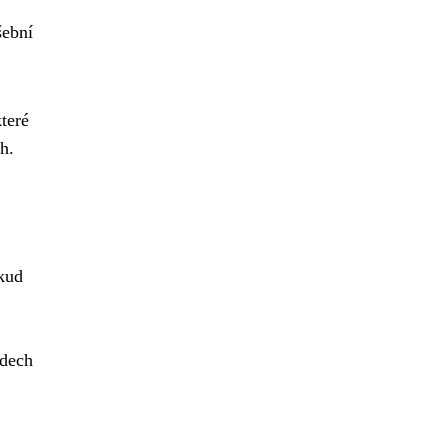
šební
teré
h.
okud
adech