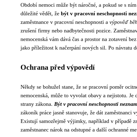
Období nemoci může být náročné, a pokud se s ním po
důležité vědět, že
být v pracovní neschopnosti ne
zaměstnance v pracovní neschopnosti a
výpověď běh
zrušení firmy nebo nadbytečnosti pozice. Zaměstn
nemocenská vám dává čas a prostor na zotavení bez o
jako příležitost k načerpání nových sil. Po návratu d
Ochrana před výpovědí
Někdy se bohužel stane, že se pracovní poměr ocitne
nemocenská, může to vyvolat obavy a nejistotu. Je dů
strany zákona.
Být v pracovní neschopnosti neznam
zákoník práce jasně stanovuje, že dát zaměstnanci 
Existují samozřejmě výjimky, například v případě zr
zaměstnanec nárok na odstupné a další ochranné m