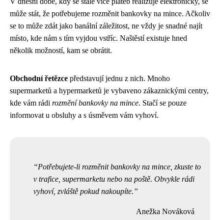
V dnešní době, kdy se stále více plateb realizuje elektronicky, se
může stát, že potřebujeme rozměnit bankovky na mince. Ačkoliv
se to může zdát jako banální záležitost, ne vždy je snadné najít
místo, kde nám s tím vyjdou vstříc. Naštěstí existuje hned
několik možností, kam se obrátit.
Obchodní řetězce
představují jednu z nich. Mnoho
supermarketů a hypermarketů je vybaveno zákaznickými centry,
kde vám rádi
rozmění bankovky na mince
. Stačí se pouze
informovat u obsluhy a s úsměvem vám vyhoví.
Potřebujete-li rozměnit bankovky na mince, zkuste to
v trafice, supermarketu nebo na poště. Obvykle rádi
vyhoví, zvláště pokud nakoupíte.
Anežka Nováková