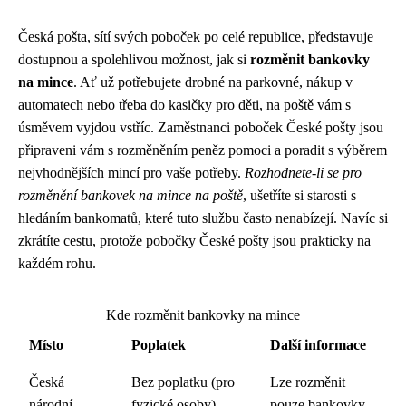
Česká pošta, sítí svých poboček po celé republice, představuje
dostupnou a spolehlivou možnost, jak si
rozměnit bankovky
na mince
. Ať už potřebujete drobné na parkovné, nákup v
automatech nebo třeba do kasičky pro děti, na poště vám s
úsměvem vyjdou vstříc. Zaměstnanci poboček České pošty jsou
připraveni vám s rozměněním peněz pomoci a poradit s výběrem
nejvhodnějších mincí pro vaše potřeby.
Rozhodnete-li se pro
rozměnění bankovek na mince na poště
, ušetříte si starosti s
hledáním bankomatů, které tuto službu často nenabízejí. Navíc si
zkrátíte cestu, protože pobočky České pošty jsou prakticky na
každém rohu.
Kde rozměnit bankovky na mince
Místo
Poplatek
Další informace
Česká
Bez poplatku (pro
Lze rozměnit
národní
fyzické osoby)
pouze bankovky