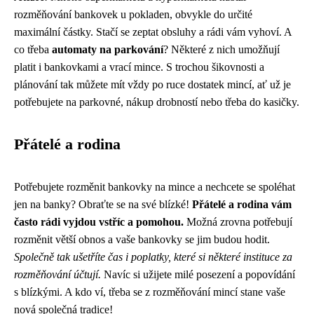
rozměňování bankovek u pokladen, obvykle do určité
maximální částky. Stačí se zeptat obsluhy a rádi vám vyhoví. A
co třeba
automaty na parkování
? Některé z nich umožňují
platit i bankovkami a vrací mince. S trochou šikovnosti a
plánování tak můžete mít vždy po ruce dostatek mincí, ať už je
potřebujete na parkovné, nákup drobností nebo třeba do kasičky.
Přátelé a rodina
Potřebujete rozměnit bankovky na mince a nechcete se spoléhat
jen na banky? Obraťte se na své blízké!
Přátelé a rodina vám
často rádi vyjdou vstříc a pomohou.
Možná zrovna potřebují
rozměnit větší obnos a vaše bankovky se jim budou hodit.
Společně tak ušetříte čas i poplatky, které si některé instituce za
rozměňování účtují.
Navíc si užijete milé posezení a popovídání
s blízkými. A kdo ví, třeba se z rozměňování mincí stane vaše
nová společná tradice!