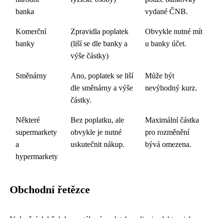
banka
vydané ČNB.
Komerční
Zpravidla poplatek
Obvykle nutné mít
banky
(liší se dle banky a
u banky účet.
výše částky)
Směnárny
Ano, poplatek se liší
Může být
dle směnárny a výše
nevýhodný kurz.
částky.
Některé
Bez poplatku, ale
Maximální částka
supermarkety
obvykle je nutné
pro rozměnění
a
uskutečnit nákup.
bývá omezena.
hypermarkety
Obchodní řetězce