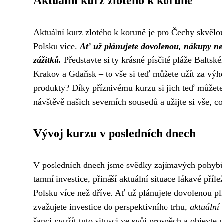
Aktuální kurz zlotého k koruně
Aktuální kurz zlotého k koruně je pro Čechy skvělo
Polsku více.
Ať už plánujete dovolenou, nákupy ne
zážitků.
Představte si ty krásné písčité pláže Balts
Krakov a Gdaňsk – to vše si teď můžete užít za výho
produkty? Díky příznivému kurzu si jich teď můžete d
návštěvě našich severních sousedů a užijte si vše, c
Vývoj kurzu v posledních dnech
V posledních dnech jsme svědky zajímavých pohybů k
tamní investice, přináší aktuální situace lákavé příle
Polsku více než dříve. Ať už plánujete dovolenou p
zvažujete investice do perspektivního trhu,
aktuální
šanci využít tuto situaci ve svůj prospěch a objevte p