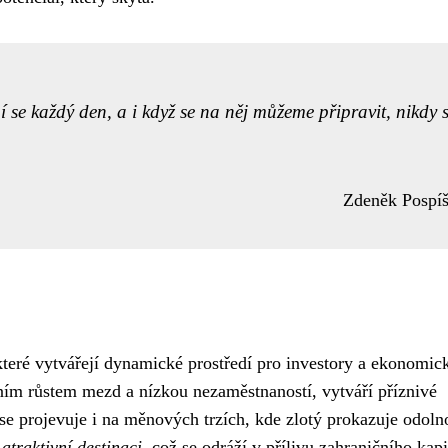
í se každý den, a i když se na něj můžeme připravit, nikdy s
Zdeněk Pospíš
které vytvářejí dynamické prostředí pro investory a ekonomic
lním růstem mezd a nízkou nezaměstnaností, vytváří příznivé
se projevuje i na měnových trzích, kde zlotý prokazuje odoln
atraktivní destinaci
, což se odráží v přílivu zahraničního kapi