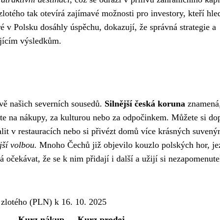
lotého tak otevírá zajímavé možnosti pro investory, kteří hled
eré v Polsku dosáhly úspěchu, dokazují, že správná strategie a
ajícím výsledkům.
vě našich severních sousedů.
Silnější česká koruna
znamená,
táte na nákupy, za kulturou nebo za odpočinkem. Můžete si do
alit v restauracích nebo si přivézt domů více krásných suvený
jší volbou.
Mnoho Čechů již objevilo kouzlo polských hor, je
očekávat, že se k nim přidají i další a užijí si nezapomenut
 zlotého (PLN) k 16. 10. 2025
Kurz nákup
Kurz prodej