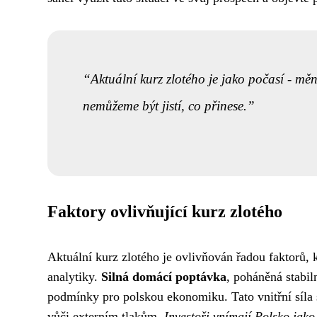
Aktuální kurz zlotého je jako počasí - měn
nemůžeme být jistí, co přinese.
Faktory ovlivňující kurz zlotého
Aktuální kurz zlotého je ovlivňován řadou faktorů, 
analytiky.
Silná domácí poptávka
, poháněná stabi
podmínky pro polskou ekonomiku. Tato vnitřní síla 
vůči externím tlakům.
Investoři vnímají Polsko jako 