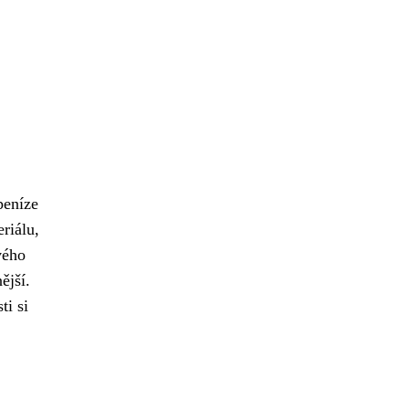
peníze
riálu,
vého
ější.
ti si