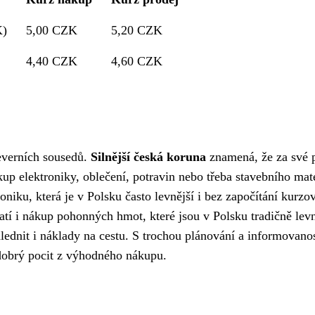
K)
5,00 CZK
5,20 CZK
4,40 CZK
4,60 CZK
everních sousedů.
Silnější česká koruna
znamená, že za své 
kup elektroniky, oblečení, potravin nebo třeba stavebního mate
roniku, která je v Polsku často levnější i bez započítání kurzo
latí i nákup pohonných hmot, které jsou v Polsku tradičně levn
ednit i náklady na cestu. S trochou plánování a informovanos
 dobrý pocit z výhodného nákupu.