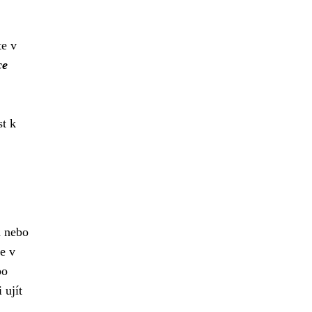
te v
ce
st k
a nebo
e v
bo
 ujít