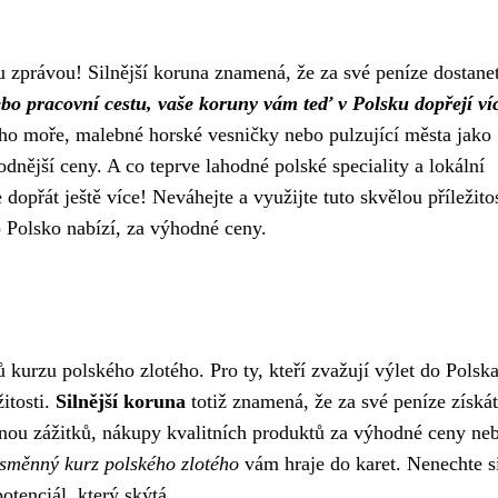
u zprávou! Silnější koruna znamená, že za své peníze dostane
bo pracovní cestu, vaše koruny vám teď v Polsku dopřejí ví
kého moře, malebné horské vesničky nebo pulzující města jako
dnější ceny. A co teprve lahodné polské speciality a lokální
opřát ještě více! Neváhejte a využijte tuto skvělou příležito
o Polsko nabízí, za výhodné ceny.
urzu polského zlotého. Pro ty, kteří zvažují výlet do Polsk
žitosti.
Silnější koruna
totiž znamená, že za své peníze získát
lnou zážitků, nákupy kvalitních produktů za výhodné ceny ne
 směnný kurz polského zlotého
vám hraje do karet. Nenechte si
otenciál, který skýtá.