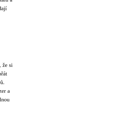
ají
 že si
přát
rů.
zer a
elnou