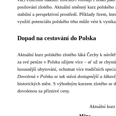
posilování zlotého. Aktuální směnný kurz polského z
stabilní a perspektivní prostředí. Příklady firem, kt
využití potenciálu polského trhu může vést k vynik
Dopad na cestování do Polska
Aktuální kurz polského zlotého láká Čechy k návště
za své peníze v Polsku užijete více – ať už se chys
luxusnější ubytování, ochutnat více tradičních speci
Dovolená v Polsku se tak stává dostupnější a lákavě
historických měst. S výhodným kurzem zlotého se dá 
dovolenou za příznivé ceny.
Aktuální kurz
Měna