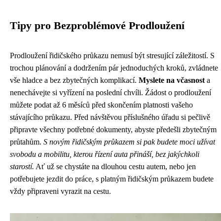
Tipy pro Bezproblémové Prodloužení
Prodloužení řidičského průkazu nemusí být stresující záležitostí. S
trochou plánování a dodržením pár jednoduchých kroků, zvládnete
vše hladce a bez zbytečných komplikací.
Myslete na včasnost
a
nenechávejte si vyřízení na poslední chvíli. Žádost o prodloužení
můžete podat až 6 měsíců před skončením platnosti vašeho
stávajícího průkazu. Před návštěvou příslušného úřadu si pečlivě
připravte všechny potřebné dokumenty, abyste předešli zbytečným
průtahům.
S novým řidičským průkazem si pak budete moci užívat
svobodu a mobilitu, kterou řízení auta přináší, bez jakýchkoli
starostí.
Ať už se chystáte na dlouhou cestu autem, nebo jen
potřebujete jezdit do práce, s platným řidičským průkazem budete
vždy připraveni vyrazit na cestu.