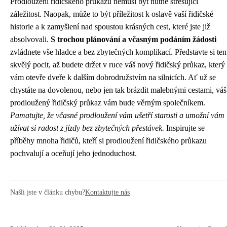
Prodloužení řidičského průkazu nemusí být nutně stresující
záležitost. Naopak, může to být příležitost k oslavě vaší řidičské
historie a k zamyšlení nad spoustou krásných cest, které jste již
absolvovali.
S trochou plánování a včasným podáním žádosti
zvládnete vše hladce a bez zbytečných komplikací. Představte si ten
skvělý pocit, až budete držet v ruce váš nový řidičský průkaz, který
vám otevře dveře k dalším dobrodružstvím na silnicích. Ať už se
chystáte na dovolenou, nebo jen tak brázdit malebnými cestami, váš
prodloužený řidičský průkaz vám bude věrným společníkem.
Pamatujte, že včasné prodloužení vám ušetří starosti a umožní vám
užívat si radost z jízdy bez zbytečných přestávek.
Inspirujte se
příběhy mnoha řidičů, kteří si prodloužení řidičského průkazu
pochvalují a oceňují jeho jednoduchost.
Našli jste v článku chybu?
Kontaktujte nás