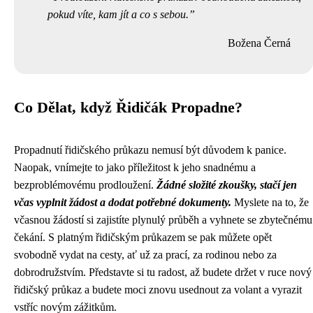
pokud víte, kam jít a co s sebou.
Božena Černá
Co Dělat, když Řidičák Propadne?
Propadnutí řidičského průkazu nemusí být důvodem k panice.
Naopak, vnímejte to jako příležitost k jeho snadnému a
bezproblémovému prodloužení.
Žádné složité zkoušky, stačí jen
včas vyplnit žádost a dodat potřebné dokumenty.
Myslete na to, že
včasnou žádostí si zajistíte plynulý průběh a vyhnete se zbytečnému
čekání. S platným řidičským průkazem se pak můžete opět
svobodně vydat na cesty, ať už za prací, za rodinou nebo za
dobrodružstvím. Představte si tu radost, až budete držet v ruce nový
řidičský průkaz a budete moci znovu usednout za volant a vyrazit
vstříc novým zážitkům.