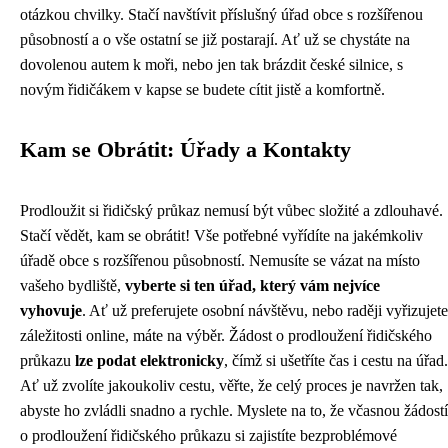
otázkou chvilky. Stačí navštívit příslušný úřad obce s rozšířenou
působností a o vše ostatní se již postarají. Ať už se chystáte na
dovolenou autem k moři, nebo jen tak brázdit české silnice, s
novým řidičákem v kapse se budete cítit jistě a komfortně.
Kam se Obrátit: Úřady a Kontakty
Prodloužit si řidičský průkaz nemusí být vůbec složité a zdlouhavé.
Stačí vědět, kam se obrátit! Vše potřebné vyřídíte na jakémkoliv
úřadě obce s rozšířenou působností. Nemusíte se vázat na místo
vašeho bydliště,
vyberte si ten úřad, který vám nejvíce
vyhovuje
. Ať už preferujete osobní návštěvu, nebo raději vyřizujete
záležitosti online, máte na výběr. Žádost o prodloužení řidičského
průkazu
lze podat elektronicky
, čímž si ušetříte čas i cestu na úřad.
Ať už zvolíte jakoukoliv cestu, věřte, že celý proces je navržen tak,
abyste ho zvládli snadno a rychle. Myslete na to, že včasnou žádostí
o prodloužení řidičského průkazu si zajistíte bezproblémové