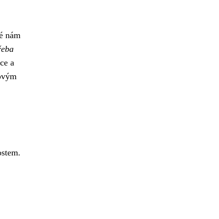
ré nám
řeba
ce a
novým
ostem.