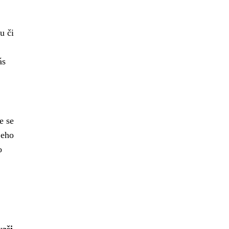
u či
ás
e se
jeho
o