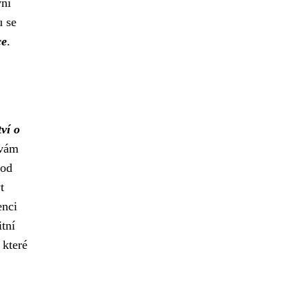
vní
u se
ce
.
ví o
 vám
 od
t
enci
tní
 které