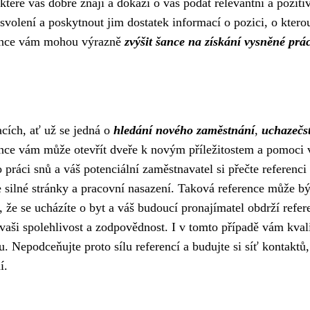
které vás dobře znají a dokáží o vás podat relevantní a poziti
olení a poskytnout jim dostatek informací o pozici, o ktero
erence vám mohou výrazně
zvýšit šance na získání vysněné prá
cích, ať už se jedná o
hledání nového zaměstnání
,
uchazečst
ence vám může otevřít dveře k novým příležitostem a pomoci
o práci snů a váš potenciální zaměstnavatel si přečte referenci
 silné stránky a pracovní nasazení. Taková reference může bý
 že se ucházíte o byt a váš budoucí pronajímatel obdrží refer
vaši spolehlivost a zodpovědnost. I v tomto případě vám kvali
. Nepodceňujte proto sílu referencí a budujte si síť kontaktů,
í.