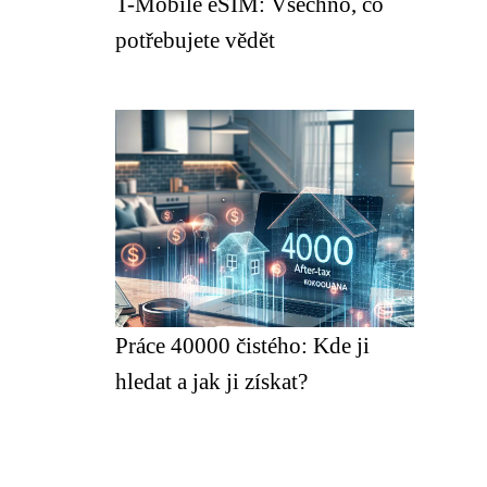
T-Mobile eSIM: Všechno, co
potřebujete vědět
Práce 40000 čistého: Kde ji
hledat a jak ji získat?