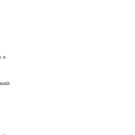
y a
notit