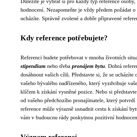
Důležité je vybrat si pro každý typ reference osoby, 
hodnocení. Nezapomeňte je vždy předem požádat o sv
ucházíte. Správně zvolené a dobře připravené ref
Kdy reference potřebujete?
Referenci budete potřebovat v mnoha životních situa
stipendium
nebo třeba
pronájem bytu
. Dobrá refer
dosáhnout vašich cílů. Představte si, že se ucházíte 
vašeho bývalého nadřízeného, který vyzdvihuje vaše
klíčem k získání vysněné pozice. Nebo si představte,
od vašeho předchozího pronajímatele, který potvrdí 
reference může výrazně usnadnit cestu k získání bytu
vám v budoucnu rády poskytnou pozitivní hodnocen