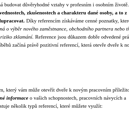
á budovat důvěryhodné vztahy v profesním i osobním životě.
ednostech, zkušenostech a charakteru dané osoby, a to z
lupracovat.
Díky referencím získáváme cenné poznatky, kte
dná o výběr nového zaměstnance, obchodního partnera nebo t
 riziko zklamání.
Reference jsou důkazem dobře odvedené prá
běhů začíná právě pozitivní referencí, která otevře dveře k 
em, který vám může otevřít dveře k novým pracovním příležit
né informace
o vašich schopnostech, pracovních návycích a
tuje několik typů referencí, které můžete využít: