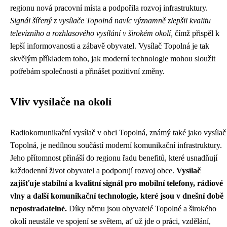
regionu nová pracovní místa a podpořila rozvoj infrastruktury.
Signál šířený z vysílače Topolná navíc významně zlepšil kvalitu
televizního a rozhlasového vysílání v širokém okolí,
čímž přispěl k
lepší informovanosti a zábavě obyvatel. Vysílač Topolná je tak
skvělým příkladem toho, jak moderní technologie mohou sloužit
potřebám společnosti a přinášet pozitivní změny.
Vliv vysílače na okolí
Radiokomunikační vysílač v obci Topolná, známý také jako vysílač
Topolná, je nedílnou součástí moderní komunikační infrastruktury.
Jeho přítomnost přináší do regionu řadu benefitů, které usnadňují
každodenní život obyvatel a podporují rozvoj obce.
Vysílač
zajišťuje stabilní a kvalitní signál pro mobilní telefony, rádiové
vlny a další komunikační technologie, které jsou v dnešní době
nepostradatelné.
Díky němu jsou obyvatelé Topolné a širokého
okolí neustále ve spojení se světem, ať už jde o práci, vzdělání,