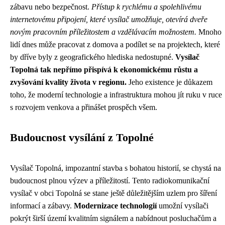
zábavu nebo bezpečnost.
Přístup k rychlému a spolehlivému
internetovému připojení, které vysílač umožňuje, otevírá dveře
novým pracovním příležitostem a vzdělávacím možnostem.
Mnoho
lidí dnes může pracovat z domova a podílet se na projektech, které
by dříve byly z geografického hlediska nedostupné.
Vysílač
Topolná tak nepřímo přispívá k ekonomickému růstu a
zvyšování kvality života v regionu.
Jeho existence je důkazem
toho, že moderní technologie a infrastruktura mohou jít ruku v ruce
s rozvojem venkova a přinášet prospěch všem.
Budoucnost vysílání z Topolné
Vysílač Topolná, impozantní stavba s bohatou historií, se chystá na
budoucnost plnou výzev a příležitostí. Tento radiokomunikační
vysílač v obci Topolná se stane ještě důležitějším uzlem pro šíření
informací a zábavy.
Modernizace technologií
umožní vysílači
pokrýt širší území kvalitním signálem a nabídnout posluchačům a