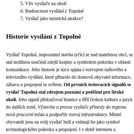
Vliv vysílače na okolí
Budoucnost vysílání z Topolné
Vysílač jako turistická atrakce?
Historie vysílání z Topolné
Vysílač Topolná, impozantní stavba tyčící se nad malebnou obcí, se
stal nedílnou součástí zdejší krajiny a symbolem pokroku v oblasti
komunikace. Jeho historie je úzce spjata s rozvojem radiového a
televizního vysílání, které přineslo do domovů obyvatel informace,
zábavu a propojení se světem.
Od prvních testovacích signálů se
vysílač Topolná stal zdrojem poznání a potěšení pro široké
okolí.
Jeho signál překračoval hranice a šířil českou kulturu a jazyk
do dalších zemí.
Výstavba a provoz vysílače přinesly do regionu
nová pracovní místa a podpořily rozvoj infrastruktury.
Místní
obyvatelé jsou na svůj vysílač hrdí a vnímají ho jako symbol
technologického pokroku a propojení. I v době internetu a