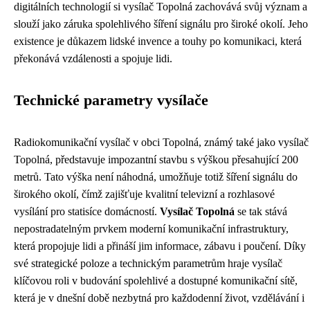
digitálních technologií si vysílač Topolná zachovává svůj význam a
slouží jako záruka spolehlivého šíření signálu pro široké okolí. Jeho
existence je důkazem lidské invence a touhy po komunikaci, která
překonává vzdálenosti a spojuje lidi.
Technické parametry vysílače
Radiokomunikační vysílač v obci Topolná, známý také jako vysílač
Topolná, představuje impozantní stavbu s výškou přesahující 200
metrů. Tato výška není náhodná, umožňuje totiž šíření signálu do
širokého okolí, čímž zajišťuje kvalitní televizní a rozhlasové
vysílání pro statisíce domácností.
Vysílač Topolná
se tak stává
nepostradatelným prvkem moderní komunikační infrastruktury,
která propojuje lidi a přináší jim informace, zábavu i poučení. Díky
své strategické poloze a technickým parametrům hraje vysílač
klíčovou roli v budování spolehlivé a dostupné komunikační sítě,
která je v dnešní době nezbytná pro každodenní život, vzdělávání i