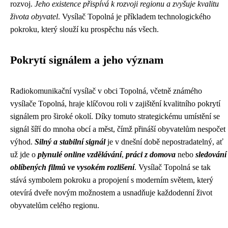
rozvoj.
Jeho existence přispívá k rozvoji regionu a zvyšuje kvalitu
života obyvatel
. Vysílač Topolná je příkladem technologického
pokroku, který slouží ku prospěchu nás všech.
Pokrytí signálem a jeho význam
Radiokomunikační vysílač v obci Topolná, včetně známého
vysílače Topolná, hraje klíčovou roli v zajištění kvalitního pokrytí
signálem pro široké okolí. Díky tomuto strategickému umístění se
signál šíří do mnoha obcí a měst, čímž přináší obyvatelům nespočet
výhod.
Silný a stabilní signál
je v dnešní době nepostradatelný, ať
už jde o
plynulé online vzdělávání
,
práci z domova
nebo
sledování
oblíbených filmů ve vysokém rozlišení
. Vysílač Topolná se tak
stává symbolem pokroku a propojení s moderním světem, který
otevírá dveře novým možnostem a usnadňuje každodenní život
obyvatelům celého regionu.