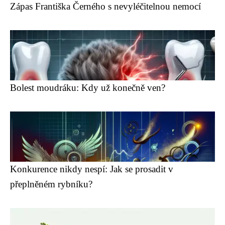
Zápas Františka Černého s nevyléčitelnou nemocí
Bolest moudráku: Kdy už konečně ven?
Konkurence nikdy nespí: Jak se prosadit v
přeplněném rybníku?