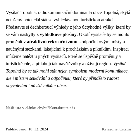
Vysílač Topolná, radiokomunikační dominanta obce Topolná, skýtá
netušený potenciál stát se vyhledávanou turistickou atrakcí.
Představte si dechberoucí výhledy z jeho úctyhodné výšky, které by
se vám naskytly z
vyhlídkové plošiny
. Okolí vysílače by se mohlo
proměnit v
atraktivní rekreační zónu
s odpočinkovými místy a
naučnými stezkami, lákajícími k procházkám a piknikům. Inspiraci
můžeme nalézt u jiných vysílačů, které se úspěšně proměnily v
turistické cíle, a přitahují tak návštěvníky a oživují region.
Vysílač
Topolná by se tak mohl stát nejen symbolem moderní komunikace,
ale i místem setkávání a odpočinku, které by přinášelo radost
obyvatelům i návštěvníkům obce.
Našli jste v článku chybu?
Kontaktujte nás
Publikováno: 10. 12. 2024
Kategorie:
Ostatní