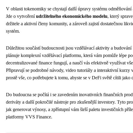
V oblasti tokenomiky se chystají další úpravy systému odměňování
Jde o vytvoření
udržitelného ekonomického modelu
, který sprav
držitele a aktivní členy komunity, a zároveň zajistí dostatečnou likvid
systém.
Důležitou součástí budoucnosti jsou vzdělávací aktivity a budová
plánuje komplexní vzdělávací platformu, která vám pomůže lépe poc
decentralizované finance fungují, a naučí vás efektivně využívat vš
Připravují se podrobné návody, video tutoriály a interaktivní kurzy 
prostě vše, co potřebujete k tomu, abyste se v DeFi světě cítili jako
Do budoucna se počítá i se zavedením inovativních finančních produ
deriváty a další pokročilé nástroje pro zkušenější investory. Tyto pr
jak generovat výnosy, a zpřístupní vám širší paletu investičních příl
platformy VVS Finance.