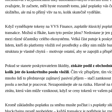
zvažujete, že začnete, měli byste rozumět tomu, jaké poplatky vás če
složitého, ale má to přímý vliv na to, kolik skutečně vyděláte.
Když vyměňujete tokeny na VVS Finance,
zaplatíte klasický popla
transakce. Možná si říkáte, kam tyto peníze jdou? Nedostane je jen p
mezi různé účastníky celého ekosystému. Velká část putuje k poskyto
lidem, kteří do platformy vložili své prostředky a díky nim může bu
struktura je vlastně chytrá – motivuje ostatní, aby se zapojili a přispě
Pokud se stanete poskytovatelem likidity,
získáte podíl z obchodní
kolik jste do konkrétního poolu vložili
. Čím víc přispějete, tím ví
mnoho lidí to představuje zajímavý pasivní příjem – stačí zamknout 
poolu a nechat je pracovat. Nezapomínejte ale na rizika. Hlavně n
ztrátu, která vám může vzniknout, když se ceny tokenů ve vašem p
Kromě základního poplatku za směnu musíte počítat i s
poplatky sí
blockchainu prostě neobejdete – každá transakce je potřebuje ke z