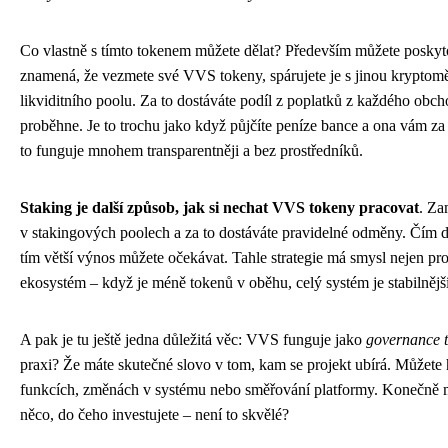
Co vlastně s tímto tokenem můžete dělat? Především můžete poskytov
znamená, že vezmete své VVS tokeny, spárujete je s jinou kryptomě
likviditního poolu. Za to dostáváte podíl z poplatků z každého obc
proběhne. Je to trochu jako když půjčíte peníze bance a ona vám za t
to funguje mnohem transparentněji a bez prostředníků.
Staking je další způsob, jak si nechat VVS tokeny pracovat
. Za
v stakingových poolech a za to dostáváte pravidelné odměny. Čím d
tím větší výnos můžete očekávat. Tahle strategie má smysl nejen pro 
ekosystém – když je méně tokenů v oběhu, celý systém je stabilnější
A pak je tu ještě jedna důležitá věc: VVS funguje jako
governance 
praxi? Že máte skutečné slovo v tom, kam se projekt ubírá. Můžete
funkcích, změnách v systému nebo směřování platformy. Konečně m
něco, do čeho investujete – není to skvělé?