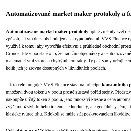
Automatizované market maker protokoly a f
Automatizované market maker protokoly
úplně změnily svět dec
způsob, jakým dnes obchodujeme s kryptoměnami. VVS Finance tyt
využívá k tomu, aby vytvořila efektivní a průhledné obchodní prost
Cronos. Jde v podstatě o to, že tradiční objednávky a centralizova
matematickými vzorci a chytrými kontrakty. Ty pak samy určují cen
kolik jich je zrovna dostupných v likviditních poolech.
Jak to celé funguje? VVS Finance staví na principu
konstantního 
množství dvou tokenů v poolu prostě zůstává pořád stejný. Představt
nakoupíte určitý token z poolu, jeho množství klesne a cena automa
zvýší množství druhého tokenu. Jednoduchý, ale geniální systém, k
klasické tvůrce trhu. Kdokoli se může stát poskytovatelem likvidity.
Celá platforma VVS Finance běží na
chytrých kontraktech
nasazený