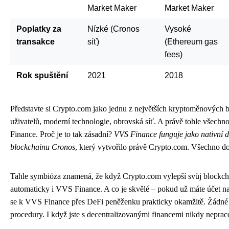
Market Maker
Market Maker
Poplatky za
Nízké (Cronos
Vysoké
transakce
síť)
(Ethereum gas
fees)
Rok spuštění
2021
2018
Představte si Crypto.com jako jednu z největších kryptoměnových b
uživatelů, moderní technologie, obrovská síť. A právě tohle všech
Finance. Proč je to tak zásadní?
VVS Finance funguje jako nativní 
blockchainu Cronos
, který vytvořilo právě Crypto.com. Všechno d
Tahle symbióza znamená, že když Crypto.com vylepší svůj blockchai
automaticky i VVS Finance. A co je skvělé – pokud už máte účet n
se k VVS Finance přes DeFi peněženku prakticky okamžitě. Žádné 
procedury. I když jste s decentralizovanými financemi nikdy nepraco