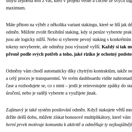
smysl zejména těm z vás, kteří v projekt věříte a chcete ze svých digi
maximum.
Máte přitom na výběr z několika variant stakingu, které se liší jak 
odměn. Můžete zvolit flexibilní staking, kdy si peníze vyberete pra
jsou ale logicky nižší. Nebo si vyberete pevný staking s konkrétn
tokeny nevyberete, ale odměny jsou výrazně vyšší.
Každý si tak mů
přesně podle svých potřeb a toho, jaké riziko je ochotný podsto
Odměny vám chodí automaticky díky chytrým kontraktům, takže nem
a celý proces je transparentní. Ve svém dashboardu vidíte nahrom
čase a rozhodujete se, co s nimi – jestli je reinvestujete zpátky do s
úročení, nebo je raději vyberete a využijete jinak.
Zajímavý je také systém posilování odměn. Když stakujete větší mn
držíte delší dobu, můžete získat bonusové multiplikátory, které vám
herní prvek motivuje komunitu k aktivitě a odměňuje ty nejloajálnějš