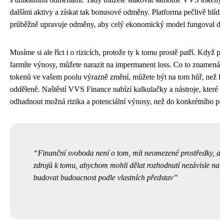
dalšími aktivy a získat tak bonusové odměny. Platforma pečlivě hlí
průběžně upravuje odměny, aby celý ekonomický model fungoval 
Musíme si ale říct i o rizicích, protože ty k tomu prostě patří. Když p
farmíte výnosy, můžete narazit na impermanent loss. Co to zname
tokenů ve vašem poolu výrazně změní, můžete být na tom hůř, než k
odděleně. Naštěstí VVS Finance nabízí kalkulačky a nástroje, kt
odhadnout možná rizika a potenciální výnosy, než do konkrétního p
Finanční svoboda není o tom, mít neomezené prostředky, a
zdrojů k tomu, abychom mohli dělat rozhodnutí nezávisle na 
budovat budoucnost podle vlastních představ