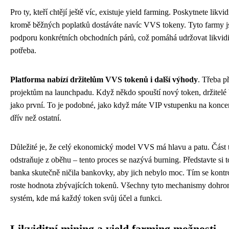
Pro ty, kteří chtějí ještě víc, existuje yield farming. Poskytnete lik
kromě běžných poplatků dostáváte navíc VVS tokeny. Tyto farmy j
podporu konkrétních obchodních párů, což pomáhá udržovat likviditu
potřeba.
Platforma nabízí držitelům VVS tokenů i další výhody
. Třeba p
projektům na launchpadu. Když někdo spouští nový token, držitel
jako první. To je podobné, jako když máte VIP vstupenku na koncert
dřív než ostatní.
Důležité je, že celý ekonomický model VVS má hlavu a patu. Část 
odstraňuje z oběhu – tento proces se nazývá burning. Představte si t
banka skutečně ničila bankovky, aby jich nebylo moc. Tím se kontrol
roste hodnota zbývajících tokenů. Všechny tyto mechanismy dohro
systém, kde má každý token svůj účel a funkci.