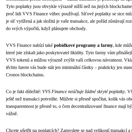
Tyto poplatky jsou obvykle výrazně nižší než na jiných blockchainec
proč lidi VVS Finance vůbec používají. Síťové poplatky se sice mů
je síť vytížená a jak složitá je vaše transakce, ale pořád zůstávají r
do svých výpočtů, když plánujete obchody.
VVS Finance nabízí také
pobídkové programy a farmy
, kde může
které jste získali jako poskytovatel likidity. Tyto farmy vám přináš
VVS tokenů a můžou výrazně zvýšit vaši celkovou návratnost. Vklád
těchto farem vás bude stát jen minimální částky – prakticky jen sta
Cronos blockchainu.
Co je fakt důležité:
VVS Finance neúčtuje žádné skryté poplatky
. V
ještě než transakci potvrdíte. Můžete si přesně spočítat, kolik vás o
transparentnost je přesně to, o čem decentralizované finance mají b
vážně.
Chcete ušetřit na poplatcích? Zamyslete se nad velikostí transakcí a 