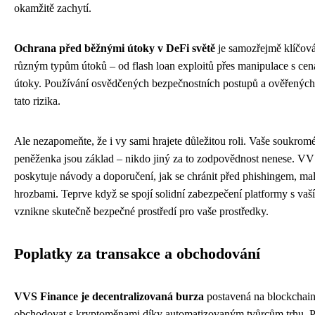
okamžitě zachytí.
Ochrana před běžnými útoky v DeFi světě
je samozřejmě klíčová
různým typům útoků – od flash loan exploitů přes manipulace s cen
útoky. Používání osvědčených bezpečnostních postupů a ověřených
tato rizika.
Ale nezapomeňte, že i vy sami hrajete důležitou roli. Vaše soukrom
peněženka jsou základ – nikdo jiný za to zodpovědnost nenese. V
poskytuje návody a doporučení, jak se chránit před phishingem, ma
hrozbami. Teprve když se spojí solidní zabezpečení platformy s vaší 
vznikne skutečně bezpečné prostředí pro vaše prostředky.
Poplatky za transakce a obchodování
VVS Finance je decentralizovaná burza
postavená na blockchai
obchodovat s kryptoměnami díky automatizovaným tvůrcům trhu. P