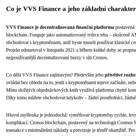
Co je VVS Finance a jeho základní charakter
VVS Finance je decentralizovaná finanční platforma
postavená 
blockchain. Funguje jako automatizovaný tvůrce trhu – zkráceně 
obchodovat s kryptoměnami, aniž byste museli používat klasické ce
Projekt odstartoval v listopadu 2021 a během krátké doby se propr
nejpoužívanější decentralizované burzy v síti Cronos.
Co dělá VVS Finance zajímavým? Především jeho
přívětivé rozhr
ovládat bez ohledu na to, jestli s kryptoměnami teprve začínáte, neb
Místo složitých objednávkových knih využívá platforma chytré kontr
Díky tomu můžete obchodovat kdykoliv – žádní prostředníci, žádné
Hlavní myšlenka je jednoduchá:
vyměňovat kryptoměny
rychle, lev
komplikací. Cronos blockchain, postavený na technologii Cosmos
transakce s minimálními náklady a potvrzuje je téměř okamžitě. Pr