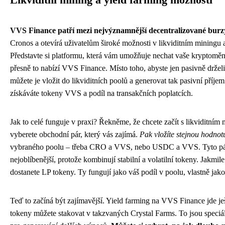
Likviditní mining a yield farming možnosti
VVS Finance patří mezi nejvýznamnější decentralizované burz
Cronos a otevírá uživatelům široké možnosti v likviditním miningu 
Představte si platformu, která vám umožňuje nechat vaše kryptoměn
přesně to nabízí VVS Finance. Místo toho, abyste jen pasivně držel
můžete je vložit do likviditních poolů a generovat tak pasivní příjem.
získáváte tokeny VVS a podíl na transakčních poplatcích.
Jak to celé funguje v praxi? Řekněme, že chcete začít s likviditním
vyberete obchodní pár, který vás zajímá.
Pak vložíte stejnou hodno
vybraného poolu – třeba CRO a VVS, nebo USDC a VVS. Tyto pár
nejoblíbenější, protože kombinují stabilní a volatilní tokeny. Jakmile
dostanete LP tokeny. Ty fungují jako váš podíl v poolu, vlastně jako 
Teď to začíná být zajímavější. Yield farming na VVS Finance jde je
tokeny můžete stakovat v takzvaných Crystal Farms. To jsou speciá