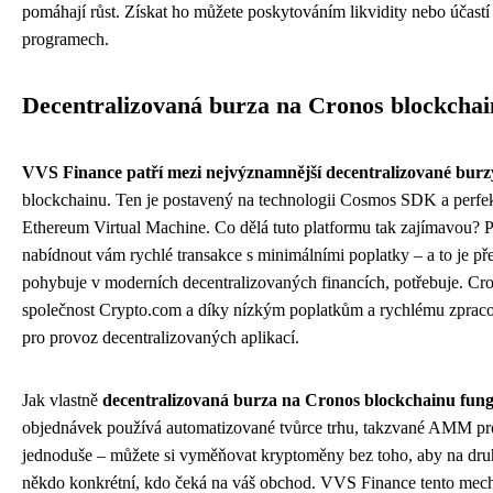
pomáhají růst. Získat ho můžete poskytováním likvidity nebo účastí
programech.
Decentralizovaná burza na Cronos blockcha
VVS Finance patří mezi nejvýznamnější decentralizované burz
blockchainu. Ten je postavený na technologii Cosmos SDK a perfek
Ethereum Virtual Machine. Co dělá tuto platformu tak zajímavou? 
nabídnout vám rychlé transakce s minimálními poplatky – a to je pře
pohybuje v moderních decentralizovaných financích, potřebuje. Cro
společnost Crypto.com a díky nízkým poplatkům a rychlému zpraco
pro provoz decentralizovaných aplikací.
Jak vlastně
decentralizovaná burza na Cronos blockchainu fun
objednávek používá automatizované tvůrce trhu, takzvané AMM prot
jednoduše – můžete si vyměňovat kryptoměny bez toho, aby na druh
někdo konkrétní, kdo čeká na váš obchod. VVS Finance tento mec