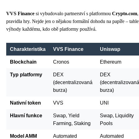
VVS Finance
si vybudovalo partnerství s platformou
Crypto.com
pravidla hry. Nejde jen o nějakou formální dohodu na papíře – tahle
výhody každému, kdo obě platformy používá.
Charakteristika
VVS Finance
Uniswap
Blockchain
Cronos
Ethereum
Typ platformy
DEX
DEX
(decentralizovaná
(decentralizovan
burza)
burza)
Nativní token
VVS
UNI
Hlavní funkce
Swap, Yield
Swap, Liquidity
Farming, Staking
Pools
Model AMM
Automated
Automated