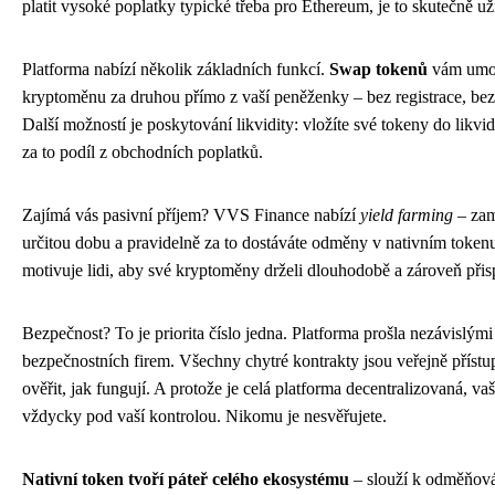
platit vysoké poplatky typické třeba pro Ethereum, je to skutečně uži
Platforma nabízí několik základních funkcí.
Swap tokenů
vám umož
kryptoměnu za druhou přímo z vaší peněženky – bez registrace, be
Další možností je poskytování likvidity: vložíte své tokeny do likvi
za to podíl z obchodních poplatků.
Zajímá vás pasivní příjem? VVS Finance nabízí
yield farming
– zam
určitou dobu a pravidelně za to dostáváte odměny v nativním token
motivuje lidi, aby své kryptoměny drželi dlouhodobě a zároveň přispí
Bezpečnost? To je priorita číslo jedna. Platforma prošla nezávislý
bezpečnostních firem. Všechny chytré kontrakty jsou veřejně příst
ověřit, jak fungují. A protože je celá platforma decentralizovaná, va
vždycky pod vaší kontrolou. Nikomu je nesvěřujete.
Nativní token tvoří páteř celého ekosystému
– slouží k odměňová