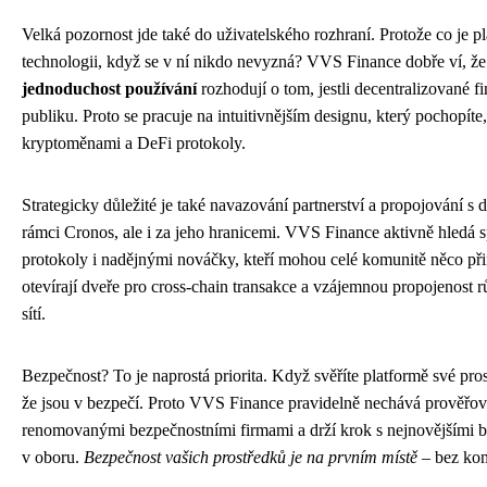
Velká pozornost jde také do uživatelského rozhraní. Protože co je p
technologii, když se v ní nikdo nevyzná? VVS Finance dobře ví, ž
jednoduchost používání
rozhodují o tom, jestli decentralizované f
publiku. Proto se pracuje na intuitivnějším designu, který pochopíte,
kryptoměnami a DeFi protokoly.
Strategicky důležité je také navazování partnerství a propojování s d
rámci Cronos, ale i za jeho hranicemi. VVS Finance aktivně hledá 
protokoly i nadějnými nováčky, kteří mohou celé komunitě něco přin
otevírají dveře pro cross-chain transakce a vzájemnou propojenost
sítí.
Bezpečnost? To je naprostá priorita. Když svěříte platformě své prost
že jsou v bezpečí. Proto VVS Finance pravidelně nechává prověřov
renomovanými bezpečnostními firmami a drží krok s nejnovějšími 
v oboru.
Bezpečnost vašich prostředků je na prvním místě
– bez ko