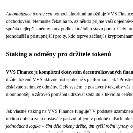
Automatizace tvorby cen
pomocí algoritmů umožňuje VVS Finance 
obchodování. Nemusíte čekat na to, až někdo přijme vaši objednáv
spočítá nejlepší směnný kurz podle aktuálního stavu poolu. Celý pr
jednodušší a přístupnější i pro ty, kdo teprve začínají s kryptoměnam
Staking a odměny pro držitele tokenů
VVS Finance je komplexní ekosystém decentralizovaných finan
držitel tokenů VVS aktivně růst společně s platformou. Jak? Prostř
získáváte zajímavé odměny. Celý systém je postavený tak, aby vás 
dlouhodoběji a zároveň pomáhal udržovat stabilitu a likviditu celéh
Jak vlastně staking na VVS Finance funguje? V podstatě uzamkne
určitou dobu a za to dostáváte pasivní příjem v podobě dalších toke
jednoduchá logika – čím déle tokeny držíte, tím vyšší roční výnosy o