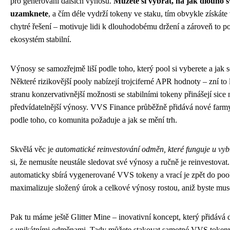
pro generování dalších výnosů.
Můžete si vybrat, na jak dlouho 
uzamknete
, a čím déle vydrží tokeny ve staku, tím obvykle získáte 
chytré řešení – motivuje lidi k dlouhodobému držení a zároveň to p
ekosystém stabilní.
Výnosy se samozřejmě liší podle toho, který pool si vyberete a jak 
Některé rizikovější pooly nabízejí trojciferné APR hodnoty – zní to
stranu konzervativnější možnosti se stabilními tokeny přinášejí sice
předvídatelnější výnosy. VVS Finance průběžně přidává nové farm
podle toho, co komunita požaduje a jak se mění trh.
Skvělá věc je
automatické reinvestování odměn, které funguje u vy
si, že nemusíte neustále sledovat své výnosy a ručně je reinvestovat
automaticky sbírá vygenerované VVS tokeny a vrací je zpět do poo
maximalizuje složený úrok a celkové výnosy rostou, aniž byste musel
Pak tu máme ještě Glitter Mine – inovativní koncept, který přidává d
s unikátními odměnami. Tady můžete stakovat samotné VVS tokeny