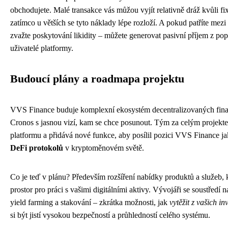
obchodujete. Malé transakce vás můžou vyjít relativně dráž kvůli 
zatímco u větších se tyto náklady lépe rozloží. A pokud patříte mezi
zvažte poskytování likidity – můžete generovat pasivní příjem z popla
uživatelé platformy.
Budoucí plány a roadmapa projektu
VVS Finance buduje komplexní ekosystém decentralizovaných fina
Cronos s jasnou vizí, kam se chce posunout. Tým za celým projekte
platformu a přidává nové funkce, aby posílil pozici VVS Finance j
DeFi protokolů
v kryptoměnovém světě.
Co je teď v plánu? Především rozšíření nabídky produktů a služeb, kt
prostor pro práci s vašimi digitálními aktivy. Vývojáři se soustředí n
yield farming a stakování – zkrátka možnosti, jak
vytěžit z vašich 
si být jistí vysokou bezpečností a průhledností celého systému.