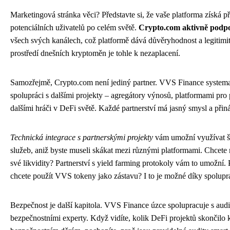
Marketingová stránka věci? Představte si, že vaše platforma získá p
potenciálních uživatelů po celém světě.
Crypto.com aktivně podp
všech svých kanálech, což platformě dává důvěryhodnost a legitim
prostředí dnešních kryptoměn je tohle k nezaplacení.
Samozřejmě, Crypto.com není jediný partner. VVS Finance systema
spolupráci s dalšími projekty – agregátory výnosů, platformami pro
dalšími hráči v DeFi světě. Každé partnerství má jasný smysl a přin
Technická integrace s partnerskými projekty
vám umožní využívat ši
služeb, aniž byste museli skákat mezi různými platformami. Chcete
své likvidity? Partnerství s yield farming protokoly vám to umožní. 
chcete použít VVS tokeny jako zástavu? I to je možné díky spoluprá
Bezpečnost je další kapitola. VVS Finance úzce spolupracuje s aud
bezpečnostními experty. Když vidíte, kolik DeFi projektů skončilo