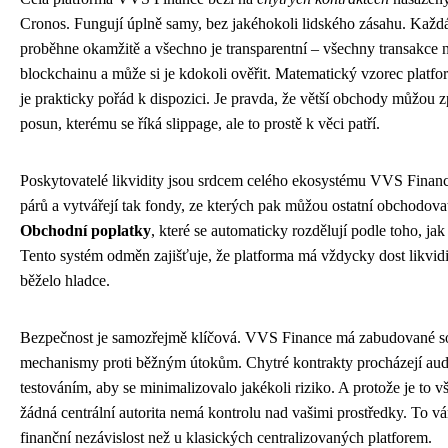
Cronos. Fungují úplně samy, bez jakéhokoli lidského zásahu. Kaž
proběhne okamžitě a všechno je transparentní – všechny transakce
blockchainu a může si je kdokoli ověřit. Matematický vzorec platform
je prakticky pořád k dispozici. Je pravda, že větší obchody můžou z
posun, kterému se říká slippage, ale to prostě k věci patří.
Poskytovatelé likvidity jsou srdcem celého ekosystému VVS Financ
párů a vytvářejí tak fondy, ze kterých pak můžou ostatní obchodovat
Obchodní poplatky
, které se automaticky rozdělují podle toho, jak
Tento systém odměn zajišťuje, že platforma má vždycky dost likvidi
běželo hladce.
Bezpečnost je samozřejmě klíčová. VVS Finance má zabudované so
mechanismy proti běžným útokům. Chytré kontrakty procházejí au
testováním, aby se minimalizovalo jakékoli riziko. A protože je to 
žádná centrální autorita nemá kontrolu nad vašimi prostředky. To 
finanční nezávislost než u klasických centralizovaných platforem.