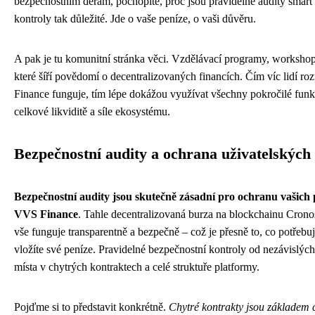
bezpečnostním děrám, pochopíte, proč jsou pravidelné audity smart
kontroly tak důležité. Jde o vaše peníze, o vaši důvěru.
A pak je tu komunitní stránka věci. Vzdělávací programy, workshopy
které šíří povědomí o decentralizovaných financích. Čím víc lidí r
Finance funguje, tím lépe dokážou využívat všechny pokročilé funkc
celkové likviditě a síle ekosystému.
Bezpečnostní audity a ochrana uživatelských
Bezpečnostní audity jsou skutečně zásadní pro ochranu vašich
VVS Finance
. Tahle decentralizovaná burza na blockchainu Cronos
vše funguje transparentně a bezpečně – což je přesně to, co potřebuj
vložíte své peníze. Pravidelné bezpečnostní kontroly od nezávislých
místa v chytrých kontraktech a celé struktuře platformy.
Pojďme si to představit konkrétně.
Chytré kontrakty jsou základem 