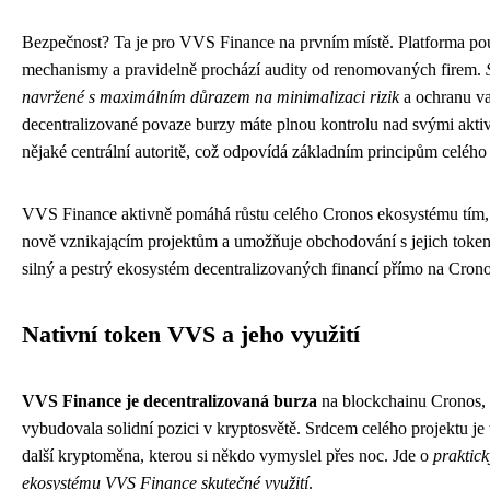
Bezpečnost? Ta je pro VVS Finance na prvním místě. Platforma po
mechanismy a pravidelně prochází audity od renomovaných firem.
navržené s maximálním důrazem na minimalizaci rizik
a ochranu va
decentralizované povaze burzy máte plnou kontrolu nad svými aktiv
nějaké centrální autoritě, což odpovídá základním principům celéh
VVS Finance aktivně pomáhá růstu celého Cronos ekosystému tím, ž
nově vznikającím projektům a umožňuje obchodování s jejich token
silný a pestrý ekosystém decentralizovaných financí přímo na Cron
Nativní token VVS a jeho využití
VVS Finance je decentralizovaná burza
na blockchainu Cronos, k
vybudovala solidní pozici v kryptosvětě. Srdcem celého projektu je
další kryptoměna, kterou si někdo vymyslel přes noc. Jde o
praktick
ekosystému VVS Finance skutečné využití
.