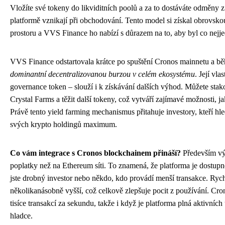
Vložíte své tokeny do likviditních poolů a za to dostáváte odměny z
platformě vznikají při obchodování. Tento model si získal obrovsko
prostoru a VVS Finance ho nabízí s důrazem na to, aby byl co nejj
VVS Finance odstartovala krátce po spuštění Cronos mainnetu a běh
dominantní decentralizovanou burzou v celém ekosystému
. Její vl
governance token – slouží i k získávání dalších výhod. Můžete sta
Crystal Farms a těžit další tokeny, což vytváří zajímavé možnosti, ja
Právě tento yield farming mechanismus přitahuje investory, kteří hled
svých krypto holdingů maximum.
Co vám integrace s Cronos blockchainem přináší?
Především výr
poplatky než na Ethereum síti. To znamená, že platforma je dostupn
jste drobný investor nebo někdo, kdo provádí menší transakce. Rychl
několikanásobně vyšší, což celkově zlepšuje pocit z používání. Cro
tisíce transakcí za sekundu, takže i když je platforma plná aktivních
hladce.