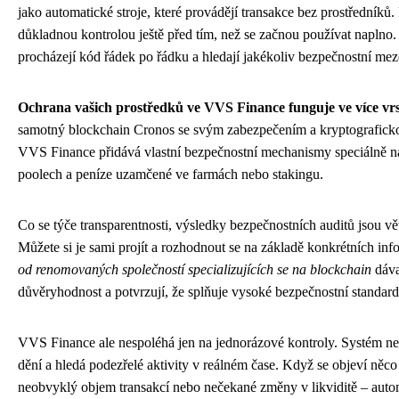
jako automatické stroje, které provádějí transakce bez prostředníků.
důkladnou kontrolou ještě před tím, než se začnou používat naplno.
procházejí kód řádek po řádku a hledají jakékoliv bezpečnostní me
Ochrana vašich prostředků ve VVS Finance funguje ve více vr
samotný blockchain Cronos se svým zabezpečením a kryptografick
VVS Finance přidává vlastní bezpečnostní mechanismy speciálně na
poolech a peníze uzamčené ve farmách nebo stakingu.
Co se týče transparentnosti, výsledky bezpečnostních auditů jsou vě
Můžete si je sami projít a rozhodnout se na základě konkrétních inf
od renomovaných společností specializujících se na blockchain
dáva
důvěryhodnost a potvrzují, že splňuje vysoké bezpečnostní standard
VVS Finance ale nespoléhá jen na jednorázové kontroly. Systém ne
dění a hledá podezřelé aktivity v reálném čase. Když se objeví něco
neobvyklý objem transakcí nebo nečekané změny v likviditě – auto