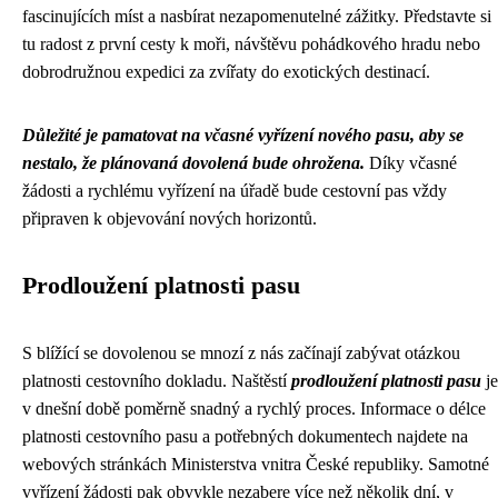
fascinujících míst a nasbírat nezapomenutelné zážitky. Představte si
tu radost z první cesty k moři, návštěvu pohádkového hradu nebo
dobrodružnou expedici za zvířaty do exotických destinací.
Důležité je pamatovat na včasné vyřízení nového pasu, aby se
nestalo, že plánovaná dovolená bude ohrožena.
Díky včasné
žádosti a rychlému vyřízení na úřadě bude cestovní pas vždy
připraven k objevování nových horizontů.
Prodloužení platnosti pasu
S blížící se dovolenou se mnozí z nás začínají zabývat otázkou
platnosti cestovního dokladu. Naštěstí
prodloužení platnosti pasu
je
v dnešní době poměrně snadný a rychlý proces. Informace o délce
platnosti cestovního pasu a potřebných dokumentech najdete na
webových stránkách Ministerstva vnitra České republiky. Samotné
vyřízení žádosti pak obvykle nezabere více než několik dní, v