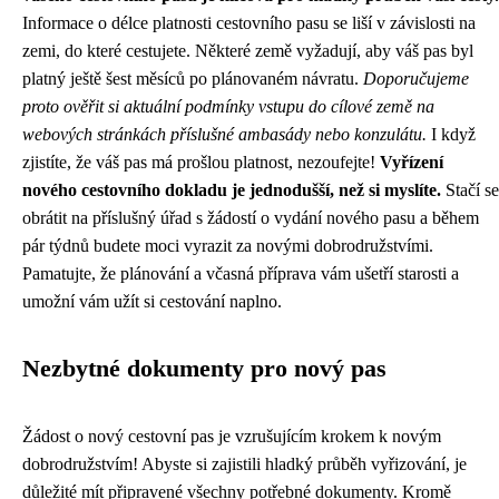
Informace o délce platnosti cestovního pasu se liší v závislosti na
zemi, do které cestujete. Některé země vyžadují, aby váš pas byl
platný ještě šest měsíců po plánovaném návratu.
Doporučujeme
proto ověřit si aktuální podmínky vstupu do cílové země na
webových stránkách příslušné ambasády nebo konzulátu.
I když
zjistíte, že váš pas má prošlou platnost, nezoufejte!
Vyřízení
nového cestovního dokladu je jednodušší, než si myslíte.
Stačí se
obrátit na příslušný úřad s žádostí o vydání nového pasu a během
pár týdnů budete moci vyrazit za novými dobrodružstvími.
Pamatujte, že plánování a včasná příprava vám ušetří starosti a
umožní vám užít si cestování naplno.
Nezbytné dokumenty pro nový pas
Žádost o nový cestovní pas je vzrušujícím krokem k novým
dobrodružstvím! Abyste si zajistili hladký průběh vyřizování, je
důležité mít připravené všechny potřebné dokumenty. Kromě