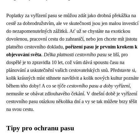
Poplatky za vyřízení pasu se můžou zdát jako drobná překážka na
cestě za dobrodružstvím, ale ve skutečnosti jsou jen malou investicí
do nezapomenutelných zážitků. Ať už se chystáte na exotickou
dovolenou, pracovní cestu do zahraničí, nebo jen chcete mít jistotu
platného cestovního dokladu,
pořízení pasu je prvním krokem k
objevování světa
.
Délka platnosti cestovního pasu
se liší, pro
dospělé je to zpravidla 10 let, což vám dává spoustu času na
plánování a uskutečnění vašich cestovatelských snů. Představte si,
kolik krásných míst stihnete navštívit a kolik nových kultur poznáte
během této doby! A co se týče
cestovního pasu a doby vyřízení
,
nemusíte se obávat zdlouhavého čekání. V dnešní době je vyřízení
cestovního pasu otázkou několika dní a vy se tak můžete brzy těšit
na svou cestu.
Tipy pro ochranu pasu