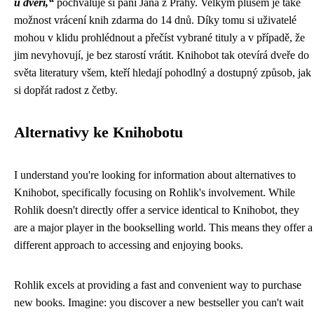
u dveří,“
pochvaluje si paní Jana z Prahy. Velkým plusem je také
možnost vrácení knih zdarma do 14 dnů. Díky tomu si uživatelé
mohou v klidu prohlédnout a přečíst vybrané tituly a v případě, že
jim nevyhovují, je bez starostí vrátit. Knihobot tak otevírá dveře do
světa literatury všem, kteří hledají pohodlný a dostupný způsob, jak
si dopřát radost z četby.
Alternativy ke Knihobotu
I understand you're looking for information about alternatives to
Knihobot, specifically focusing on Rohlik's involvement. While
Rohlik doesn't directly offer a service identical to Knihobot, they
are a major player in the bookselling world. This means they offer a
different approach to accessing and enjoying books.
Rohlik excels at providing a fast and convenient way to purchase
new books. Imagine: you discover a new bestseller you can't wait