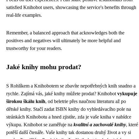
satisfied Knihobot users, showcasing the service's benefits through
real-life examples.
Remember, a balanced approach that acknowledges both the
positives and negatives will ultimately be more helpful and
trustworthy for your readers.
Jaké knihy mohu prodat?
S Rohlíkem a Knihobotem se zbavíte nepotřebných knih snadno a
rychle. Zajímá vás, jaké knihy můžete prodat? Knihobot
vykupuje
širokou škálu knih
, od beletrie přes naučnou literaturu až po
dětské knihy. Stačí zadat ISBN knihy do vyhledávacího pole na
stránkách Knihobotu a hned zjistíte, zda je vaše kniha v nabídce
výkupu. Knihobot se zaměřuje na
kvalitní a zachovalé knihy
, které
potěší další čtenáře. Vaše knihy tak dostanou druhý život a vy si