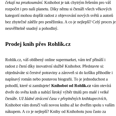
čekají na prozkoumání.
Knihobot je tak chytrým řešením pro váš
rozpočet i pro naši planetu. Díky němu si čtenáři všech věkových
kategorií mohou dopřát radost z objevování nových světů a autorů
bez zbytečné zátěže pro peněženku. A co je nejlepší? Celý proces je
neuvěřitelně snadný a pohodlný.
Prodej knih přes Rohlik.cz
Rohlik.cz, váš oblíbený online supermarket, vám teď přináší i
radost z čtení díky inovativní službě Knihobot. Představte si:
objednáváte si čerstvé potraviny a zároveň si do košíku přihodíte i
napínavý román nebo poutavou biografii. To je jednoduchost a
pohodlí, které si zamilujete!
Knihobot od Rohlik.cz
vám otevírá
dveře do světa knih a nabízí široký výběr titulů pro malé i velké
čtenáře.
Už žádné ztrácení času v přeplněných knihkupectvích
,
Knihobot vám doručí vaši novou knihu až ke dveřím spolu s vaším
nákupem. A co je nejlepší? Knihy od Knihobotu jsou často za