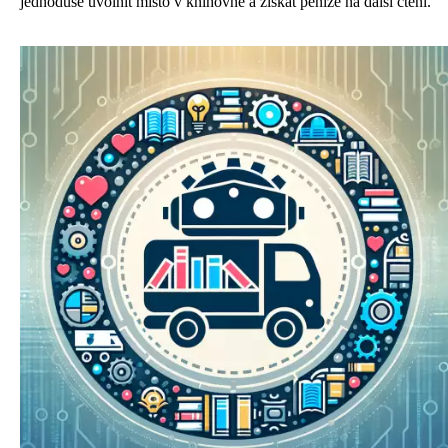
jednoduše uvolnit místo v knihovně a získat peníze na další čtení.