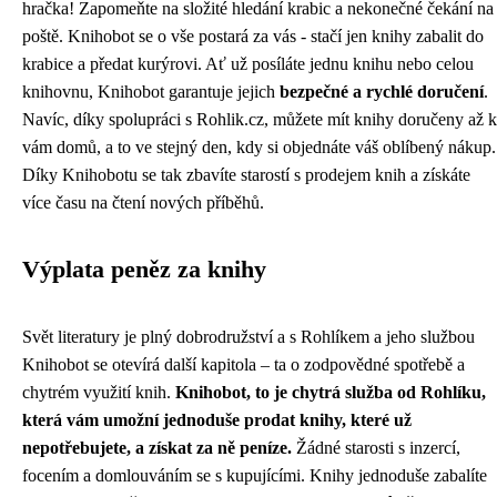
hračka! Zapomeňte na složité hledání krabic a nekonečné čekání na
poště. Knihobot se o vše postará za vás - stačí jen knihy zabalit do
krabice a předat kurýrovi. Ať už posíláte jednu knihu nebo celou
knihovnu, Knihobot garantuje jejich
bezpečné a rychlé doručení
.
Navíc, díky spolupráci s Rohlik.cz, můžete mít knihy doručeny až k
vám domů, a to ve stejný den, kdy si objednáte váš oblíbený nákup.
Díky Knihobotu se tak zbavíte starostí s prodejem knih a získáte
více času na čtení nových příběhů.
Výplata peněz za knihy
Svět literatury je plný dobrodružství a s Rohlíkem a jeho službou
Knihobot se otevírá další kapitola – ta o zodpovědné spotřebě a
chytrém využití knih.
Knihobot, to je chytrá služba od Rohlíku,
která vám umožní jednoduše prodat knihy, které už
nepotřebujete, a získat za ně peníze.
Žádné starosti s inzercí,
focením a domlouváním se s kupujícími. Knihy jednoduše zabalíte