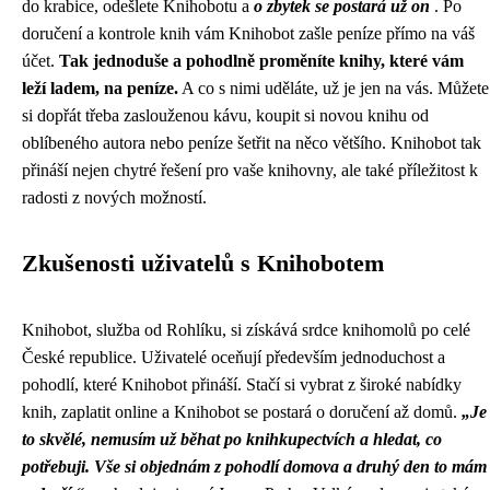
do krabice, odešlete Knihobotu a
o zbytek se postará už on
. Po
doručení a kontrole knih vám Knihobot zašle peníze přímo na váš
účet.
Tak jednoduše a pohodlně proměníte knihy, které vám
leží ladem, na peníze.
A co s nimi uděláte, už je jen na vás. Můžete
si dopřát třeba zaslouženou kávu, koupit si novou knihu od
oblíbeného autora nebo peníze šetřit na něco většího. Knihobot tak
přináší nejen chytré řešení pro vaše knihovny, ale také příležitost k
radosti z nových možností.
Zkušenosti uživatelů s Knihobotem
Knihobot, služba od Rohlíku, si získává srdce knihomolů po celé
České republice. Uživatelé oceňují především jednoduchost a
pohodlí, které Knihobot přináší. Stačí si vybrat z široké nabídky
knih, zaplatit online a Knihobot se postará o doručení až domů.
„Je
to skvělé, nemusím už běhat po knihkupectvích a hledat, co
potřebuji. Vše si objednám z pohodlí domova a druhý den to mám