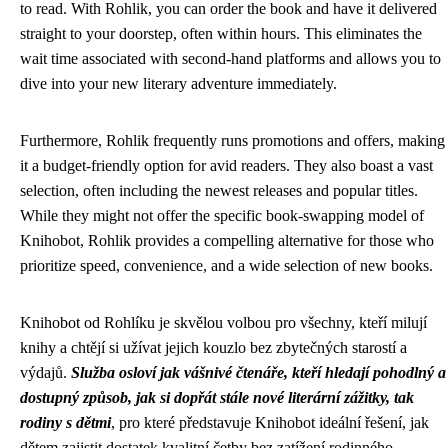
to read. With Rohlik, you can order the book and have it delivered
straight to your doorstep, often within hours. This eliminates the
wait time associated with second-hand platforms and allows you to
dive into your new literary adventure immediately.
Furthermore, Rohlik frequently runs promotions and offers, making
it a budget-friendly option for avid readers. They also boast a vast
selection, often including the newest releases and popular titles.
While they might not offer the specific book-swapping model of
Knihobot, Rohlik provides a compelling alternative for those who
prioritize speed, convenience, and a wide selection of new books.
Knihobot od Rohlíku je skvělou volbou pro všechny, kteří milují
knihy a chtějí si užívat jejich kouzlo bez zbytečných starostí a
výdajů.
Služba osloví jak vášnivé čtenáře, kteří hledají pohodlný a
dostupný způsob, jak si dopřát stále nové literární zážitky, tak
rodiny s dětmi
, pro které představuje Knihobot ideální řešení, jak
dětem zajistit dostatek kvalitní četby bez zatížení rodinného