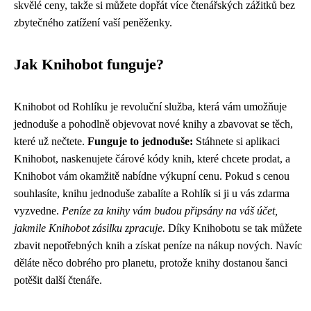
skvělé ceny, takže si můžete dopřát více čtenářských zážitků bez
zbytečného zatížení vaší peněženky.
Jak Knihobot funguje?
Knihobot od Rohlíku je revoluční služba, která vám umožňuje
jednoduše a pohodlně objevovat nové knihy a zbavovat se těch,
které už nečtete.
Funguje to jednoduše:
Stáhnete si aplikaci
Knihobot, naskenujete čárové kódy knih, které chcete prodat, a
Knihobot vám okamžitě nabídne výkupní cenu. Pokud s cenou
souhlasíte, knihu jednoduše zabalíte a Rohlík si ji u vás zdarma
vyzvedne.
Peníze za knihy vám budou připsány na váš účet,
jakmile Knihobot zásilku zpracuje.
Díky Knihobotu se tak můžete
zbavit nepotřebných knih a získat peníze na nákup nových. Navíc
děláte něco dobrého pro planetu, protože knihy dostanou šanci
potěšit další čtenáře.