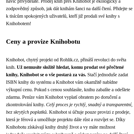
navíc přivyděláte. Prodej knih přes Knihobot je ekologický a
zodpovědný způsob, jak dát knihám šanci na další čtení. Přidejte se
k tisícům spokojených uživatelů, kteří již prodali své knihy s
Knihobotem!
Ceny a provize Knihobotu
Knihobot, chytrý projekt od Rohlik.cz, přináší revoluci do světa
knih.
Už nemusíte složitě hledat, komu prodat své přečtené
knihy, Knihobot se o vše postará za vás.
Stačí jednoduše zadat
ISBN knihy do systému a Knihobot vám okamžitě nabídne
výkupní cenu. Pokud s cenou souhlasíte, knihu zabalíte a odešlete
zdarma. Peníze vám Knihobot vyplatí obratem po doručení a
zkontrolování knihy.
Celý proces je rychlý, snadný a transparentní,
bez skrytých poplatků.
Knihobot si účtuje pouze provizi z prodeje,
která je férová a umožňuje projektu dále růst a rozvíjet se. Díky
Knihobotu získávají knihy druhý život a vy máte možnost