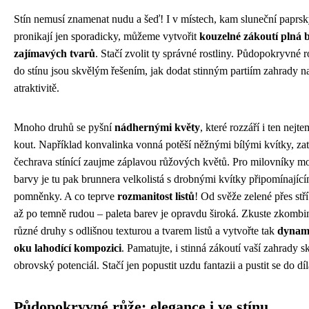
Stín nemusí znamenat nudu a šeď! I v místech, kam sluneční paprs
pronikají jen sporadicky, můžeme vytvořit
kouzelné zákoutí plná 
zajímavých tvarů
. Stačí zvolit ty správné rostliny. Půdopokryvné r
do stínu jsou skvělým řešením, jak dodat stinným partiím zahrady n
atraktivitě.
Mnoho druhů se pyšní
nádhernými květy
, které rozzáří i ten nejte
kout. Například konvalinka vonná potěší něžnými bílými kvítky, za
čechrava stínící zaujme záplavou růžových květů. Pro milovníky m
barvy je tu pak brunnera velkolistá s drobnými kvítky připomínající
pomněnky. A co teprve
rozmanitost listů
! Od svěže zelené přes stří
až po temně rudou – paleta barev je opravdu široká. Zkuste zkombi
různé druhy s odlišnou texturou a tvarem listů a vytvořte tak
dynam
oku lahodící kompozici
. Pamatujte, i stinná zákoutí vaší zahrady s
obrovský potenciál. Stačí jen popustit uzdu fantazii a pustit se do díl
Půdopokryvné růže: elegance i ve stínu