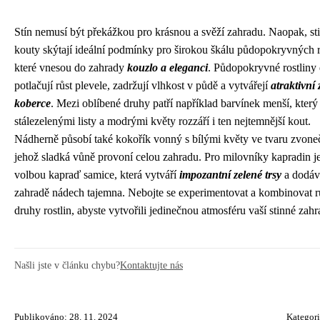
Stín nemusí být překážkou pro krásnou a svěží zahradu. Naopak, st
kouty skýtají ideální podmínky pro širokou škálu půdopokryvných r
které vnesou do zahrady
kouzlo a eleganci
. Půdopokryvné rostliny 
potlačují růst plevele, zadržují vlhkost v půdě a vytvářejí
atraktivní 
koberce
. Mezi oblíbené druhy patří například barvínek menší, kter
stálezelenými listy a modrými květy rozzáří i ten nejtemnější kout.
Nádherně působí také kokořík vonný s bílými květy ve tvaru zvone
jehož sladká vůně provoní celou zahradu. Pro milovníky kapradin je
volbou kapraď samice, která vytváří
impozantní zelené trsy
a dodáv
zahradě nádech tajemna. Nebojte se experimentovat a kombinovat 
druhy rostlin, abyste vytvořili jedinečnou atmosféru vaší stinné zahr
Našli jste v článku chybu?
Kontaktujte nás
Publikováno: 28. 11. 2024
Kategor