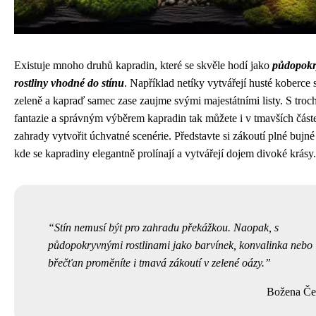
Existuje mnoho druhů kapradin, které se skvěle hodí jako
půdopokr
rostliny vhodné do stínu
. Například netíky vytvářejí husté koberce 
zeleně a kapraď samec zase zaujme svými majestátními listy. S troc
fantazie a správným výběrem kapradin tak můžete i v tmavších část
zahrady vytvořit úchvatné scenérie. Představte si zákoutí plné bujné
kde se kapradiny elegantně prolínají a vytvářejí dojem divoké krásy.
Stín nemusí být pro zahradu překážkou. Naopak, s
půdopokryvnými rostlinami jako barvínek, konvalinka nebo
břečťan proměníte i tmavá zákoutí v zelené oázy.
Božena Če