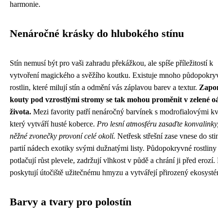
harmonie.
Nenáročné krásky do hlubokého stínu
Stín nemusí být pro vaši zahradu překážkou, ale spíše příležitostí k
vytvoření magického a svěžího koutku. Existuje mnoho půdopokr
rostlin, které milují stín a odmění vás záplavou barev a textur.
Zapo
kouty pod vzrostlými stromy se tak mohou proměnit v zelené o
života.
Mezi favority patří nenáročný barvínek s modrofialovými kv
který vytváří husté koberce.
Pro lesní atmosféru zasaďte konvalinky,
něžné zvonečky provoní celé okolí.
Netřesk střešní zase vnese do st
partií nádech exotiky svými dužnatými listy. Půdopokryvné rostliny 
potlačují růst plevele, zadržují vlhkost v půdě a chrání ji před erozí.
poskytují útočiště užitečnému hmyzu a vytvářejí přirozený ekosyst
Barvy a tvary pro polostín