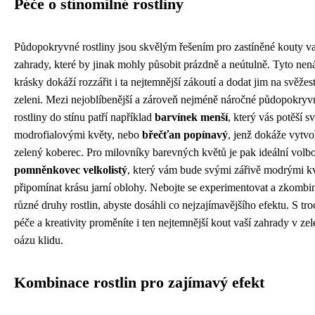
Péče o stínomilné rostliny
Půdopokryvné rostliny jsou skvělým řešením pro zastíněné kouty va
zahrady, které by jinak mohly působit prázdně a neútulně. Tyto nen
krásky dokáží rozzářit i ta nejtemnější zákoutí a dodat jim na svěžest
zeleni. Mezi nejoblíbenější a zároveň nejméně náročné půdopokryv
rostliny do stínu patří například
barvínek menší
, který vás potěší s
modrofialovými květy, nebo
břečťan popínavý
, jenž dokáže vytvo
zelený koberec. Pro milovníky barevných květů je pak ideální volb
pomněnkovec velkolistý
, který vám bude svými zářivě modrými k
připomínat krásu jarní oblohy. Nebojte se experimentovat a zkombi
různé druhy rostlin, abyste dosáhli co nejzajímavějšího efektu. S tr
péče a kreativity proměníte i ten nejtemnější kout vaší zahrady v ze
oázu klidu.
Kombinace rostlin pro zajímavý efekt