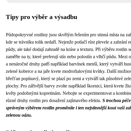
Tipy pro výběr a výsadbu
Půdopokryvné rostliny jsou skvělým řešením pro stinná místa na za
kde se trávníku tolik nedaří. Nejenže potlačí růst plevele a zabrání e
půdy, ale také dodají zahradě na kráse a texturu. Při výběru rostlin s
zaměřte na ty, které preferují stín nebo polostín a vlhčí půdu. Mezi 
a nenáročné druhy patří například barvínek menší, který vytváří hus
zelené koberce a na jaře kvete modrofialovými kvítky. Další možnos
břečťan popínavý, který se plazí po zemi a vytváří tak působivé zel
plochy. Pro zářivější barvy zvolte například škornici, která kvete žl
květy podobnými kopretinám. Nebojte se experimentovat a kombin
různé druhy rostlin pro dosažení zajímavého efektu.
S trochou péče
správným výběrem rostlin proměníte i ten nejstinnější kout vaší za
zelenou oázu.