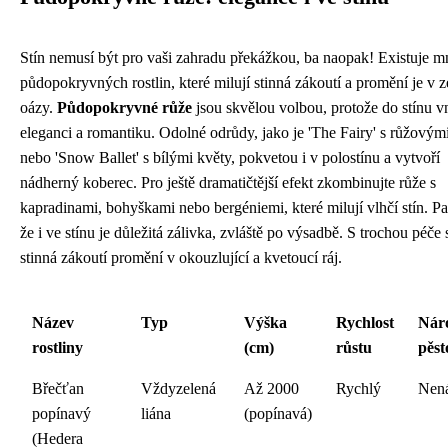
Stín nemusí být pro vaši zahradu překážkou, ba naopak! Existuje 
půdopokryvných rostlin, které milují stinná zákoutí a promění je v z
oázy.
Půdopokryvné růže
jsou skvělou volbou, protože do stínu v
eleganci a romantiku. Odolné odrůdy, jako je 'The Fairy' s růžovými
nebo 'Snow Ballet' s bílými květy, pokvetou i v polostínu a vytvoří
nádherný koberec. Pro ještě dramatičtější efekt zkombinujte růže s
kapradinami, bohyškami nebo bergéniemi, které milují vlhčí stín. Pa
že i ve stínu je důležitá zálivka, zvláště po výsadbě. S trochou péče
stinná zákoutí promění v okouzlující a kvetoucí ráj.
Název
Typ
Výška
Rychlost
Nár
rostliny
(cm)
růstu
pěst
Břečťan
Vždyzelená
Až 2000
Rychlý
Nen
popínavý
liána
(popínavá)
(Hedera