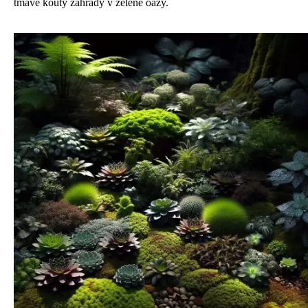
tmavé kouty zahrady v zelené oázy.