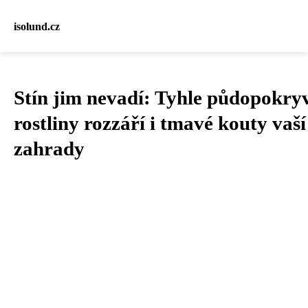
isolund.cz
Stín jim nevadí: Tyhle půdopokry
rostliny rozzáří i tmavé kouty vaší
zahrady