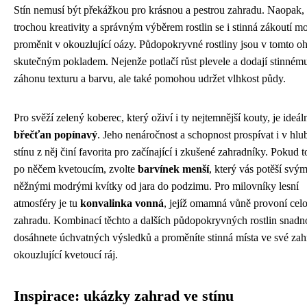
Stín nemusí být překážkou pro krásnou a pestrou zahradu. Naopak, 
trochou kreativity a správným výběrem rostlin se i stinná zákoutí 
proměnit v okouzlující oázy. Půdopokryvné rostliny jsou v tomto o
skutečným pokladem. Nejenže potlačí růst plevele a dodají stinném
záhonu texturu a barvu, ale také pomohou udržet vlhkost půdy.
Pro svěží zelený koberec, který oživí i ty nejtemnější kouty, je ideál
břečťan popínavý
. Jeho nenáročnost a schopnost prospívat i v hl
stínu z něj činí favorita pro začínající i zkušené zahradníky. Pokud t
po něčem kvetoucím, zvolte
barvínek menší
, který vás potěší svým
něžnými modrými kvítky od jara do podzimu. Pro milovníky lesní
atmosféry je tu
konvalinka vonná
, jejíž omamná vůně provoní cel
zahradu. Kombinací těchto a dalších půdopokryvných rostlin snadn
dosáhnete úchvatných výsledků a proměníte stinná místa ve své zah
okouzlující kvetoucí ráj.
Inspirace: ukázky zahrad ve stínu