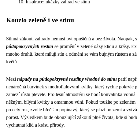
Inspirace: ukázky zahrad ve stínu
Kouzlo zeleně i ve stínu
Stinná zákoutí zahrady nemusí být opuštěná a bez života. Naopak, 
půdopokryvných rostlin
se promění v zelené oázy klidu a krásy. Ex
mnoho druhů, které milují stín a odmění se vám bujným růstem a z
květů.
Mezi
nápady na půdopokryvné rostliny vhodné do stínu
patří např
nenáročná barvínek s modrofialovými kvítky, který rychle pokryje 
zamezí růstu plevele. Pro lesní atmosféru se hodí konvalinka vonná 
něžnými bílými kvítky a omamnou vůní. Pokud toužíte po zeleném 
po celý rok, zvolte břečťan popínavý, který se plazí po zemi a vytvá
porost. Výsledkem bude okouzlující zákoutí plné života, kde si bud
vychutnat klid a krásu přírody.