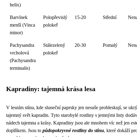
helix)
Barvínek
Polopřevislý
15-20
Střední
Nen
menší (Vinca
polokeř
minor)
Pachysandra
Stálezelený
20-30
Pomalý
Nen
vrcholová
polokeř
(Pachysandra
terminalis)
Kapradiny: tajemná krása lesa
V lesním stínu, kde sluneční paprsky jen nesuše probleskují, se ukr
tajemný svět kapradin. Tyto starobylé rostliny s jemnými listy dodáv
nádech tajemna a krásy. Kapradiny jsou ale mnohem víc než jen es
doplňkem. Jsou to
půdopokryvné rostliny do stínu
, které dokáží pr