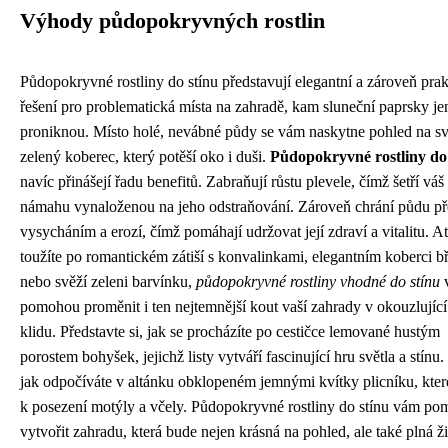
Výhody půdopokryvných rostlin
Půdopokryvné rostliny do stínu představují elegantní a zároveň prak
řešení pro problematická místa na zahradě, kam sluneční paprsky jen
proniknou. Místo holé, nevábné půdy se vám naskytne pohled na sv
zelený koberec, který potěší oko i duši.
Půdopokryvné rostliny do
navíc přinášejí řadu benefitů. Zabraňují růstu plevele, čímž šetří váš
námahu vynaloženou na jeho odstraňování. Zároveň chrání půdu p
vysycháním a erozí, čímž pomáhají udržovat její zdraví a vitalitu. A
toužíte po romantickém zátiší s konvalinkami, elegantním koberci b
nebo svěží zeleni barvínku,
půdopokryvné rostliny vhodné do stínu
pomohou proměnit i ten nejtemnější kout vaší zahrady v okouzlujíc
klidu. Představte si, jak se procházíte po cestičce lemované hustým
porostem bohyšek, jejichž listy vytváří fascinující hru světla a stínu
jak odpočíváte v altánku obklopeném jemnými kvítky plicníku, které
k posezení motýly a včely. Půdopokryvné rostliny do stínu vám p
vytvořit zahradu, která bude nejen krásná na pohled, ale také plná ž