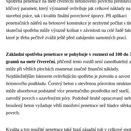
Spotřeba penetrace na metr čtvereční betonového povrchu představ
klíčový parametr, který významně ovlivňuje jak celkové náklady na
stavební práce, tak i kvalitu finální povrchové úpravy. Při aplikaci
penetračních nátěrů na betonové konstrukce je nezbytné počítat s tí
skutečná spotřeba může výrazně kolísat v závislosti na celé řadě fak
které je třeba pečlivě zvážit ještě před zahájením samotných prací.
Základní spotřeba penetrace se pohybuje v rozmezí od 100 do 
gramů na metr čtvereční
, přičemž tento rozdíl není zanedbatelný 
může při větších plochách znamenat značné finanční náklady.
Nejdůležitějším faktorem ovlivňujícím spotřebu je
porozita a savost
betonového podkladu
. Čerstvý beton s otevřenou pórovitou struktu
může absorbovat podstatně více penetračního prostředku než starší,
zatvrdlý povrch s uzavřenými póry. Podobně hrubě opracovaný ne
broušený beton vyžaduje větší množství penetrace než hladce stěrk
povrch.
Kvalita a typ použité penetrace také hrají zásadní roli v celkové spo