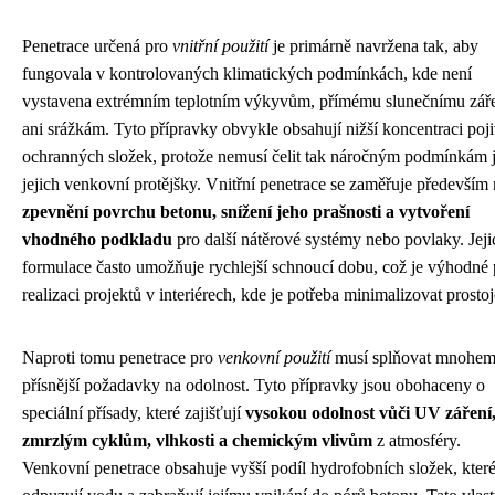
Penetrace určená pro
vnitřní použití
je primárně navržena tak, aby
fungovala v kontrolovaných klimatických podmínkách, kde není
vystavena extrémním teplotním výkyvům, přímému slunečnímu zář
ani srážkám. Tyto přípravky obvykle obsahují nižší koncentraci poji
ochranných složek, protože nemusí čelit tak náročným podmínkám 
jejich venkovní protějšky. Vnitřní penetrace se zaměřuje především
zpevnění povrchu betonu, snížení jeho prašnosti a vytvoření
vhodného podkladu
pro další nátěrové systémy nebo povlaky. Jeji
formulace často umožňuje rychlejší schnoucí dobu, což je výhodné 
realizaci projektů v interiérech, kde je potřeba minimalizovat prostoj
Naproti tomu penetrace pro
venkovní použití
musí splňovat mnohe
přísnější požadavky na odolnost. Tyto přípravky jsou obohaceny o
speciální přísady, které zajišťují
vysokou odolnost vůči UV záření
zmrzlým cyklům, vlhkosti a chemickým vlivům
z atmosféry.
Venkovní penetrace obsahuje vyšší podíl hydrofobních složek, kter