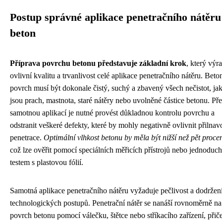
Postup správné aplikace penetračního nátěru
beton
Příprava povrchu betonu představuje základní krok
, který výr
ovlivní kvalitu a trvanlivost celé aplikace penetračního nátěru. Bet
povrch musí být dokonale čistý, suchý a zbavený všech nečistot, ja
jsou prach, mastnota, staré nátěry nebo uvolněné částice betonu. Př
samotnou aplikací je nutné provést důkladnou kontrolu povrchu a
odstranit veškeré defekty, které by mohly negativně ovlivnit přilnav
penetrace.
Optimální vlhkost betonu by měla být nižší než pět proce
což lze ověřit pomocí speciálních měřicích přístrojů nebo jednodu
testem s plastovou fólií.
Samotná aplikace penetračního nátěru vyžaduje pečlivost a dodržen
technologických postupů. Penetrační nátěr se nanáší rovnoměrně na
povrch betonu pomocí válečku, štětce nebo stříkacího zařízení, při