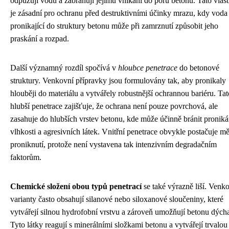
odpuzují vodu a zabraňují jejímu vnikání do pórů betonu. Tato vlast
je zásadní pro ochranu před destruktivními účinky mrazu, kdy voda
pronikající do struktury betonu může při zamrznutí způsobit jeho
praskání a rozpad.
Další významný rozdíl spočívá v
hloubce penetrace
do betonové
struktury. Venkovní přípravky jsou formulovány tak, aby pronikaly
hlouběji do materiálu a vytvářely robustnější ochrannou bariéru. Tat
hlubší penetrace zajišťuje, že ochrana není pouze povrchová, ale
zasahuje do hlubších vrstev betonu, kde může účinně bránit proniká
vlhkosti a agresivních látek. Vnitřní penetrace obvykle postačuje mě
proniknutí, protože není vystavena tak intenzivním degradačním
faktorům.
Chemické složení obou typů penetrací
se také výrazně liší. Venk
varianty často obsahují silanové nebo siloxanové sloučeniny, které
vytvářejí silnou hydrofobní vrstvu a zároveň umožňují betonu dýcha
Tyto látky reagují s minerálními složkami betonu a vytvářejí trvalou