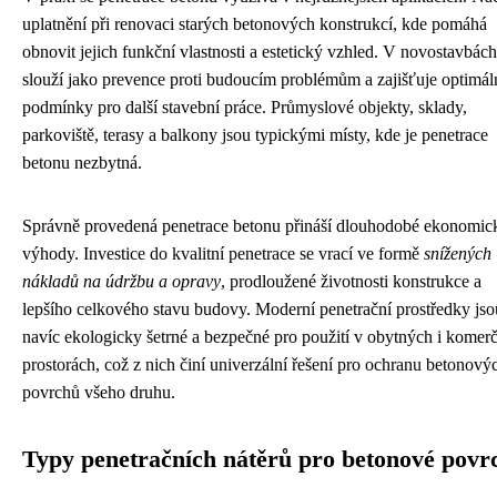
uplatnění při renovaci starých betonových konstrukcí, kde pomáhá
obnovit jejich funkční vlastnosti a estetický vzhled. V novostavbách
slouží jako prevence proti budoucím problémům a zajišťuje optimál
podmínky pro další stavební práce. Průmyslové objekty, sklady,
parkoviště, terasy a balkony jsou typickými místy, kde je penetrace
betonu nezbytná.
Správně provedená penetrace betonu přináší dlouhodobé ekonomic
výhody. Investice do kvalitní penetrace se vrací ve formě
snížených
nákladů na údržbu a opravy
, prodloužené životnosti konstrukce a
lepšího celkového stavu budovy. Moderní penetrační prostředky jso
navíc ekologicky šetrné a bezpečné pro použití v obytných i komer
prostorách, což z nich činí univerzální řešení pro ochranu betonový
povrchů všeho druhu.
Typy penetračních nátěrů pro betonové povr