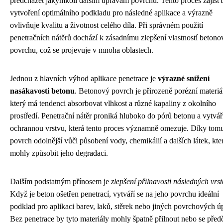
předcházet jakýmkoli dalším úpravám povrchu. Tento proces zajišť
vytvoření optimálního podkladu pro následné aplikace a výrazně
ovlivňuje kvalitu a životnost celého díla. Při správném použití
penetračních nátěrů dochází k zásadnímu zlepšení vlastností beton
povrchu, což se projevuje v mnoha oblastech.
Jednou z hlavních výhod aplikace penetrace je
výrazné snížení
nasákavosti betonu
. Betonový povrch je přirozeně porézní materiá
který má tendenci absorbovat vlhkost a různé kapaliny z okolního
prostředí. Penetrační nátěr proniká hluboko do pórů betonu a vytvář
ochrannou vrstvu, která tento proces významně omezuje. Díky tomu
povrch odolnější vůči působení vody, chemikálií a dalších látek, kte
mohly způsobit jeho degradaci.
Dalším podstatným přínosem je
zlepšení přilnavosti následných vrst
Když je beton ošetřen penetrací, vytváří se na jeho povrchu ideální
podklad pro aplikaci barev, laků, stěrek nebo jiných povrchových ú
Bez penetrace by tyto materiály mohly špatně přilnout nebo se před