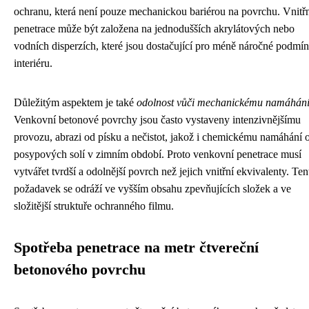
ochranu, která není pouze mechanickou bariérou na povrchu. Vnitř
penetrace může být založena na jednodušších akrylátových nebo
vodních disperzích, které jsou dostačující pro méně náročné podmí
interiéru.
Důležitým aspektem je také
odolnost vůči mechanickému namáhán
Venkovní betonové povrchy jsou často vystaveny intenzivnějšímu
provozu, abrazi od písku a nečistot, jakož i chemickému namáhání 
posypových solí v zimním období. Proto venkovní penetrace musí
vytvářet tvrdší a odolnější povrch než jejich vnitřní ekvivalenty. Ten
požadavek se odráží ve vyšším obsahu zpevňujících složek a ve
složitější struktuře ochranného filmu.
Spotřeba penetrace na metr čtvereční
betonového povrchu