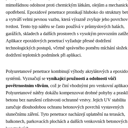
mimořádnou odolnost proti chemickým látkám, olejům a mechanic
opotřebení. Epoxidové penetrace pronikají hluboko do struktury be
a vytváří velmi pevnou vazbu, která výrazně zvyšuje jeho povrcho
tvrdost. Tento typ nátěru se často používá v průmyslových halách,
garážích, skladech a dalších prostorech s vysokým provozním zatíž
Aplikace epoxidových penetrací vyžaduje přesné dodržení
technologických postupů, včetně správného poměru míchání složek
dodržení teplotních podmínek při aplikaci.
Polyuretanové penetrace kombinují výhody akrylátových a epoxid
systémů. Vyznačují se
vynikající pružností a odolností vůči
povětrnostním vlivům
, což je činí vhodnými pro venkovní aplikac
Polyuretanové nátěry dokážu kompenzovat drobné pohyby a praskl
betonu bez narušení celistvosti ochranné vrstvy. Jejich UV stabilita
zaručuje dlouhodobou ochranu betonových povrchů vystavených
slunečnímu záření. Tyto penetrace nacházejí uplatnění na terasách,
balkonech, parkovacích plochách a dalších venkovních betonových