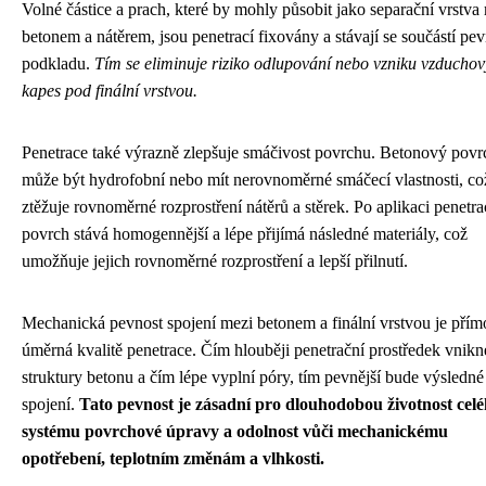
Volné částice a prach, které by mohly působit jako separační vrstva
betonem a nátěrem, jsou penetrací fixovány a stávají se součástí pe
podkladu.
Tím se eliminuje riziko odlupování nebo vzniku vzducho
kapes pod finální vrstvou.
Penetrace také výrazně zlepšuje smáčivost povrchu. Betonový povr
může být hydrofobní nebo mít nerovnoměrné smáčecí vlastnosti, co
ztěžuje rovnoměrné rozprostření nátěrů a stěrek. Po aplikaci penetra
povrch stává homogennější a lépe přijímá následné materiály, což
umožňuje jejich rovnoměrné rozprostření a lepší přilnutí.
Mechanická pevnost spojení mezi betonem a finální vrstvou je přím
úměrná kvalitě penetrace. Čím hlouběji penetrační prostředek vnikn
struktury betonu a čím lépe vyplní póry, tím pevnější bude výsledné
spojení.
Tato pevnost je zásadní pro dlouhodobou životnost cel
systému povrchové úpravy a odolnost vůči mechanickému
opotřebení, teplotním změnám a vlhkosti.