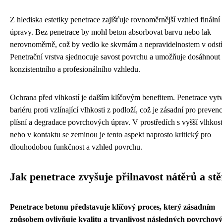
Z hlediska estetiky penetrace zajišťuje rovnoměrnější vzhled finální
úpravy. Bez penetrace by mohl beton absorbovat barvu nebo lak
nerovnoměrně, což by vedlo ke skvrnám a nepravidelnostem v odst
Penetrační vrstva sjednocuje savost povrchu a umožňuje dosáhnout
konzistentního a profesionálního vzhledu.
Ochrana před vlhkostí je dalším klíčovým benefitem. Penetrace vytv
bariéru proti vzlínající vlhkosti z podloží, což je zásadní pro prevenc
plísní a degradace povrchových úprav. V prostředích s vyšší vlhkost
nebo v kontaktu se zeminou je tento aspekt naprosto kritický pro
dlouhodobou funkčnost a vzhled povrchu.
Jak penetrace zvyšuje přilnavost nátěrů a st
Penetrace betonu představuje klíčový proces, který zásadním
způsobem ovlivňuje kvalitu a trvanlivost následných povrchov