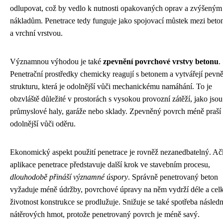
odlupovat, což by vedlo k nutnosti opakovaných oprav a zvýšeným
nákladům. Penetrace tedy funguje jako spojovací můstek mezi bet
a vrchní vrstvou.
Významnou výhodou je také
zpevnění povrchové vrstvy betonu
.
Penetrační prostředky chemicky reagují s betonem a vytvářejí pevně
strukturu, která je odolnější vůči mechanickému namáhání. To je
obzvláště důležité v prostorách s vysokou provozní zátěží, jako jsou
průmyslové haly, garáže nebo sklady. Zpevněný povrch méně praší 
odolnější vůči oděru.
Ekonomický aspekt použití penetrace je rovněž nezanedbatelný. Ač
aplikace penetrace představuje další krok ve stavebním procesu,
dlouhodobě přináší významné úspory
. Správně penetrovaný beton
vyžaduje méně údržby, povrchové úpravy na něm vydrží déle a cel
životnost konstrukce se prodlužuje. Snižuje se také spotřeba násled
nátěrových hmot, protože penetrovaný povrch je méně savý.