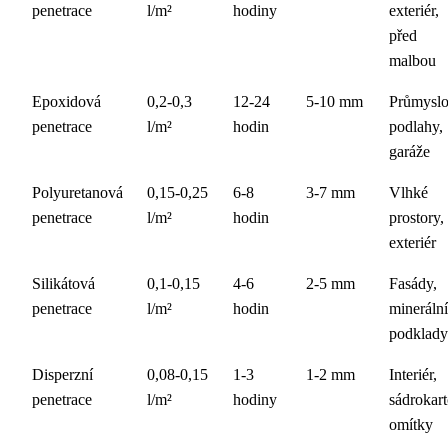
penetrace
l/m²
hodiny
exteriér,
před
malbou
Epoxidová
0,2-0,3
12-24
5-10 mm
Průmysl
penetrace
l/m²
hodin
podlahy,
garáže
Polyuretanová
0,15-0,25
6-8
3-7 mm
Vlhké
penetrace
l/m²
hodin
prostory,
exteriér
Silikátová
0,1-0,15
4-6
2-5 mm
Fasády,
penetrace
l/m²
hodin
minerální
podklady
Disperzní
0,08-0,15
1-3
1-2 mm
Interiér,
penetrace
l/m²
hodiny
sádrokart
omítky