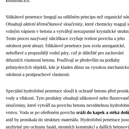
konstrukcích.
Silikátové penetrace fungují na odlišném principu než organické nát
Obsahují
aktivní křemičitanové sloučeniny
, které chemicky reagují s
volným vápnem v betonu a vytvářejí nerozpustné krystalické struktu
Tento proces nazývaný silicifikace zvyšuje tvrdost povrchu a jeho
odolnost proti abrazi. Silikátové penetrace jsou zcela anorganické,
nehořlavé a propouštějí vodní páry, což je důležité pro zachování
difuzních vlastností betonu. Používají se především na podlahy
průmyslových objektů, kde je kladen důraz na vysokou mechanick
odolnost a protiprachové vlastnosti.
Speciální hydrofobní penetrace slouží k ochraně betonu před proni
vody a vlhkosti. Tyto produkty obsahují silikonové nebo fluorované
sloučeniny, které vytváří na povrchu betonu neviditelnou hydrofobn
vrstvu. Voda se po ošetřeném povrchu
sráží do kapek a stéká dol
aniž by pronikala do struktury materiálu. Hydrofobní penetrace jsou
nezbytné pro ochranu fasád, mostních konstrukcí a dalších betonov