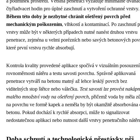
a podmínek prostředí. Většina penetrací vyžaduje minimálně dvanác
čtyřiadvacet hodin pro úplné zaschnutí a vytvoření ochranné vrstvy.
Během této doby je nezbytné chránit ošetřený povrch před
mechanickým poškozením
, vlhkostí a kontaminací. Po zaschnutí p
vrstvy může být v některých případech nutné nanést druhou vrstvu
penetrace, zejména u velmi porézních nebo savých betonových pov
které první vrstvu rychle absorbují.
Kontrola kvality provedené aplikace spočívá v vizuálním posouzení
rovnoměrnosti nátěru a testu savosti povrchu. Správně aplikovaná
penetrace vytváří na betonu matný až lehce lesklý povrch bez
viditelných stop štětce nebo válečku.
Test savosti lze provést nakáp
malého množství vody na ošetřený povrch
, přičemž voda by měla zů
na povrchu ve formě kapek a neměla by být okamžitě absorbována
betonu. Pokud dochází k rychlé absorpci, může to signalizovat
nedostatečnou aplikaci nebo nutnost další vrstvy penetračního nátěr
Doba schnutí a technologické přestávky při