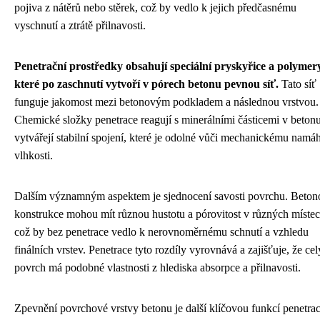
pojiva z nátěrů nebo stěrek, což by vedlo k jejich předčasnému
vyschnutí a ztrátě přilnavosti.
Penetrační prostředky obsahují speciální pryskyřice a polymer
které po zaschnutí vytvoří v pórech betonu pevnou síť.
Tato síť
funguje jakomost mezi betonovým podkladem a následnou vrstvou.
Chemické složky penetrace reagují s minerálními částicemi v beton
vytvářejí stabilní spojení, které je odolné vůči mechanickému namáh
vlhkosti.
Dalším významným aspektem je sjednocení savosti povrchu. Beton
konstrukce mohou mít různou hustotu a pórovitost v různých místec
což by bez penetrace vedlo k nerovnoměrnému schnutí a vzhledu
finálních vrstev. Penetrace tyto rozdíly vyrovnává a zajišťuje, že cel
povrch má podobné vlastnosti z hlediska absorpce a přilnavosti.
Zpevnění povrchové vrstvy betonu je další klíčovou funkcí penetrac