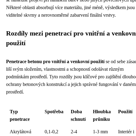
Některé oblasti absorbují více materiálu, jiné méně, výsledkem jsou
viditelné skvrny a nerovnoměrné zabarvení finální vrstvy.
Rozdíly mezi penetrací pro vnitřní a venkovn
použití
Penetrace betonu pro vnitřní a venkovní použití
se od sebe zása
liší svým složením, vlastnostmi a schopností odolávat různým
podmínkám prostředí. Tyto rozdíly jsou klíčové pro zajištění dlouh
ochrany betonových konstrukcí a jejich správné fungování v daném
prostředí.
Typ
Spotřeba
Doba
Hloubka
Použití
penetrace
schnutí
průniku
Akrylátová
0,1-0,2
2-4
1-3 mm
Interiér i