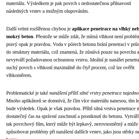
materiálu. Výsledkem je pak povrch s nedostatečnou přilnavostí
následných vrstev a možným olupováním.
Další velmi rozšířenou chybou je
aplikace penetrace na vlhký ne
mokrý beton
. Přestože se může zdát, že mírná vlhkost není problé
pravý opak je pravdou. Voda v pórech betonu brání penetraci v prů
do struktury materiálu, což znamená, že zůstává pouze na povrchu 
nevytváří požadovanou ochrannou vrstvu. Ideální je nanášet penetra
suchý povrch s vlhkostí maximálně do čtyř procent, což lze ověřit
vlhkoměrem.
Problematické je také
nanášení příliš silné vrstvy penetrace najedn
Mnoho aplikátorů se domnívá, že čím více materiálu nanesou, tím le
bude výsledek. Opak je však pravdou. Příliš silná vrstva penetrace
dostatečný čas na správné zaschnutí a proniknutí do betonu. Vytváří
tak povrchový film, který může být lepkavý, nerovnoměrný a může
způsobovat problémy při nanášení dalších vrstev, jako jsou stěrky n