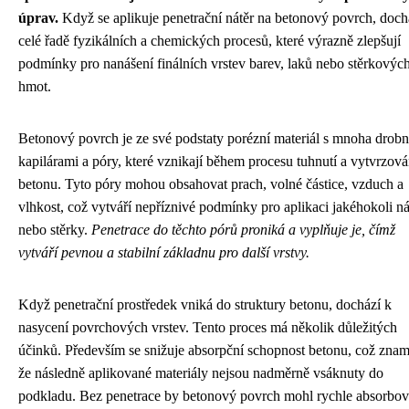
úprav.
Když se aplikuje penetrační nátěr na betonový povrch, doch
celé řadě fyzikálních a chemických procesů, které výrazně zlepšují
podmínky pro nanášení finálních vrstev barev, laků nebo stěrkovýc
hmot.
Betonový povrch je ze své podstaty porézní materiál s mnoha drob
kapilárami a póry, které vznikají během procesu tuhnutí a vytvrzová
betonu. Tyto póry mohou obsahovat prach, volné částice, vzduch a
vlhkost, což vytváří nepříznivé podmínky pro aplikaci jakéhokoli ná
nebo stěrky.
Penetrace do těchto pórů proniká a vyplňuje je, čímž
vytváří pevnou a stabilní základnu pro další vrstvy.
Když penetrační prostředek vniká do struktury betonu, dochází k
nasycení povrchových vrstev. Tento proces má několik důležitých
účinků. Především se snižuje absorpční schopnost betonu, což zna
že následně aplikované materiály nejsou nadměrně vsáknuty do
podkladu. Bez penetrace by betonový povrch mohl rychle absorbov