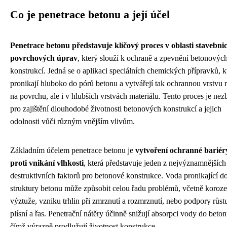
Co je penetrace betonu a její účel
Penetrace betonu představuje klíčový proces v oblasti stavebnic
povrchových úprav
, který slouží k ochraně a zpevnění betonovýc
konstrukcí. Jedná se o aplikaci speciálních chemických přípravků, k
pronikají hluboko do pórů betonu a vytvářejí tak ochrannou vrstvu 
na povrchu, ale i v hlubších vrstvách materiálu. Tento proces je nez
pro zajištění dlouhodobé životnosti betonových konstrukcí a jejich
odolnosti vůči různým vnějším vlivům.
Základním účelem penetrace betonu je
vytvoření ochranné bariér
proti vnikání vlhkosti
, která představuje jeden z nejvýznamnějších
destruktivních faktorů pro betonové konstrukce. Voda pronikající d
struktury betonu může způsobit celou řadu problémů, včetně koroze
výztuže, vzniku trhlin při zmrznutí a rozmrznutí, nebo podpory růst
plísní a řas. Penetrační nátěry účinně snižují absorpci vody do beton
čímž výrazně prodlužují životnost konstrukce.