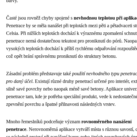
barvy.
Časté jsou rovněž chyby spojené s
nevhodnou teplotou při aplika
Penetrace by se měla nanášet při teplotách mezi pěti a pětadvaceti s
Celsia. Při nižších teplotách dochází k výraznému zpomalení schnut
penetrace nemá dostatečnou tekutost pro proniknutí do pórů. Naopa
vysokých teplotách dochází k příliš rychlému odpařování rozpouště
což opět brání správnému proniknutí do struktury betonu.
Zásadní problém představuje také
použití nevhodného typu penetra
pro daný účel
. Existují různé druhy penetrací určené pro interiér, ext
silně savé povrchy nebo naopak méně savé betony. Aplikace univer
penetrace tam, kde je potřeba speciální produkt, vede k nedostateč
zpevnění povrchu a špatné přilnavosti následných vrstev.
Mnoho řemeslníků podceňuje význam
rovnoměrného nanášení
penetrace
. Nerovnoměrná aplikace vytváří místa s různou savostí, 
se následně projeví při nanášení barev nebo jiných povrchových úpr