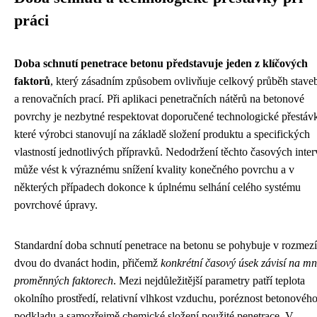
práci
Doba schnutí penetrace betonu představuje jeden z klíčových
faktorů
, který zásadním způsobem ovlivňuje celkový průběh stave
a renovačních prací. Při aplikaci penetračních nátěrů na betonové
povrchy je nezbytné respektovat doporučené technologické přestáv
které výrobci stanovují na základě složení produktu a specifických
vlastností jednotlivých přípravků. Nedodržení těchto časových inter
může vést k výraznému snížení kvality konečného povrchu a v
některých případech dokonce k úplnému selhání celého systému
povrchové úpravy.
Standardní doba schnutí penetrace na betonu se pohybuje v rozmez
dvou do dvanáct hodin, přičemž
konkrétní časový úsek závisí na m
proměnných faktorech
. Mezi nejdůležitější parametry patří teplota
okolního prostředí, relativní vlhkost vzduchu, poréznost betonovéh
podkladu a samozřejmě chemické složení použité penetrace. V