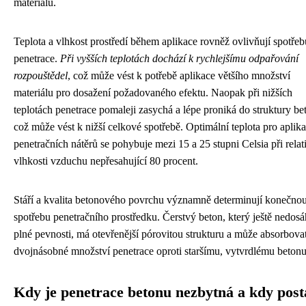
materiálu.
Teplota a vlhkost prostředí během aplikace rovněž ovlivňují spotřeb
penetrace.
Při vyšších teplotách dochází k rychlejšímu odpařování
rozpouštědel
, což může vést k potřebě aplikace většího množství
materiálu pro dosažení požadovaného efektu. Naopak při nižších
teplotách penetrace pomaleji zasychá a lépe proniká do struktury be
což může vést k nižší celkové spotřebě. Optimální teplota pro aplika
penetračních nátěrů se pohybuje mezi 15 a 25 stupni Celsia při relat
vlhkosti vzduchu nepřesahující 80 procent.
Stáří a kvalita betonového povrchu významně determinují konečno
spotřebu penetračního prostředku. Čerstvý beton, který ještě nedosá
plné pevnosti, má otevřenější pórovitou strukturu a může absorbova
dvojnásobné množství penetrace oproti staršímu, vytvrdlému betonu
Kdy je penetrace betonu nezbytná a kdy post