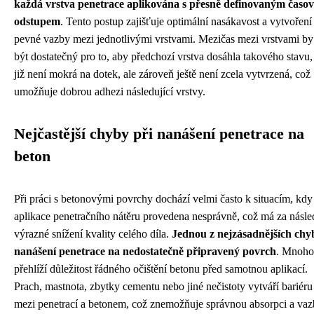
každá vrstva penetrace aplikována s přesně definovaným časo
odstupem
. Tento postup zajišťuje optimální nasákavost a vytvoření
pevné vazby mezi jednotlivými vrstvami. Mezičas mezi vrstvami by
být dostatečný pro to, aby předchozí vrstva dosáhla takového stavu
již není mokrá na dotek, ale zároveň ještě není zcela vytvrzená, což
umožňuje dobrou adhezi následující vrstvy.
Nejčastější chyby při nanášení penetrace na
beton
Při práci s betonovými povrchy dochází velmi často k situacím, kdy
aplikace penetračního nátěru provedena nesprávně, což má za násl
výrazné snížení kvality celého díla.
Jednou z nejzásadnějších chyb
nanášení penetrace na nedostatečně připravený povrch
. Mnoho 
přehlíží důležitost řádného očištění betonu před samotnou aplikací.
Prach, mastnota, zbytky cementu nebo jiné nečistoty vytváří bariéru
mezi penetrací a betonem, což znemožňuje správnou absorpci a va