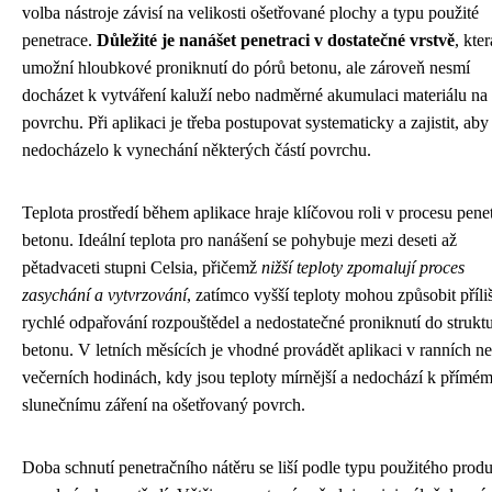
volba nástroje závisí na velikosti ošetřované plochy a typu použité
penetrace.
Důležité je nanášet penetraci v dostatečné vrstvě
, kter
umožní hloubkové proniknutí do pórů betonu, ale zároveň nesmí
docházet k vytváření kaluží nebo nadměrné akumulaci materiálu na
povrchu. Při aplikaci je třeba postupovat systematicky a zajistit, aby
nedocházelo k vynechání některých částí povrchu.
Teplota prostředí během aplikace hraje klíčovou roli v procesu pene
betonu. Ideální teplota pro nanášení se pohybuje mezi deseti až
pětadvaceti stupni Celsia, přičemž
nižší teploty zpomalují proces
zasychání a vytvrzování
, zatímco vyšší teploty mohou způsobit příli
rychlé odpařování rozpouštědel a nedostatečné proniknutí do strukt
betonu. V letních měsících je vhodné provádět aplikaci v ranních n
večerních hodinách, kdy jsou teploty mírnější a nedochází k přímé
slunečnímu záření na ošetřovaný povrch.
Doba schnutí penetračního nátěru se liší podle typu použitého prod