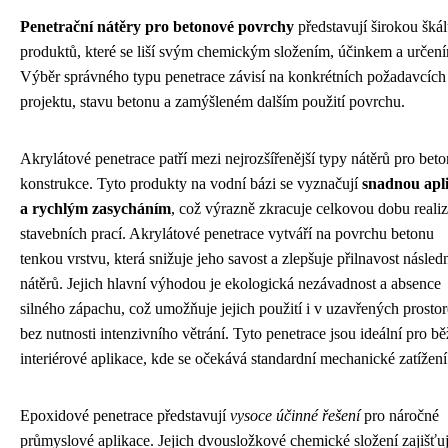
Penetrační nátěry pro betonové povrchy
představují širokou šká
produktů, které se liší svým chemickým složením, účinkem a určen
Výběr správného typu penetrace závisí na konkrétních požadavcích
projektu, stavu betonu a zamýšleném dalším použití povrchu.
Akrylátové penetrace patří mezi nejrozšířenější typy nátěrů pro bet
konstrukce. Tyto produkty na vodní bázi se vyznačují
snadnou apl
a rychlým zasycháním
, což výrazně zkracuje celkovou dobu reali
stavebních prací. Akrylátové penetrace vytváří na povrchu betonu
tenkou vrstvu, která snižuje jeho savost a zlepšuje přilnavost násle
nátěrů. Jejich hlavní výhodou je ekologická nezávadnost a absence
silného zápachu, což umožňuje jejich použití i v uzavřených prosto
bez nutnosti intenzivního větrání. Tyto penetrace jsou ideální pro b
interiérové aplikace, kde se očekává standardní mechanické zatížení
Epoxidové penetrace představují
vysoce účinné řešení
pro náročné
průmyslové aplikace. Jejich dvousložkové chemické složení zajišťu