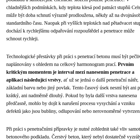
chladnějších podmínkách, kdy teplota klesá pod patnáct stupňů Cels
může být doba schnutí výrazně prodloužena, někdy až na dvojnáso
standardního času. Naopak při vyšších teplotách nad pětadvacet st
dochází k rychlejšímu odpařování rozpouštědel a penetrace může
schnout rychleji.
Technologické přestávky při práci s penetrací betonu musí být pečli
naplánovány s ohledem na celkový harmonogram prací.
Prvním
kritickým momentem je interval mezi nanesením penetrace a
aplikací následující vrstvy
, ať už se jedná o další penetrační nátěr,
základní barvu nebo jiný povlak. Tento časový úsek nesmí být ani př
krátký, ani nadměrně dlouhý. Pokud by byla další vrstva nanesena
předčasně, mohlo by dojít k narušení procesu vysychání a vzniku
defektů jako jsou bubliny, odlupování nebo nerovnoměrné vytvrzen
Při práci s penetračními přípravky je nutné zohlednit také vliv samo
betonového podkladu. Čerstvý beton, který nebyl dostatečně vyzrál