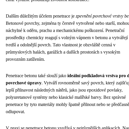
Dalším důležitým účelem penetrace je
zpevnění povrchové vrstvy b
Betonové povrchy, zejména ty čerstvě vytvořené nebo starší, mohou
náchylné k oděru, prachu a mechanickému poškození. Penetrační
prostředky chemicky reagují s volným vápnem v betonu a vytvářejí
tvrdší a odolnější povrch. Tato vlastnost je obzvláště cenná v
průmyslových halách, garážích a dalších prostorách s vysokým
provozním zatížením.
Penetrace betonu také slouží jako
ideální podkladová vrstva pro d
povrchové úpravy
. Vytváří rovnoměrně savý povrch, který zajišťu
lepší přilnavost následných nátěrů, jako jsou epoxidové povlaky,
polyuretanové systémy nebo klasické malířské barvy. Bez správné
penetrace by tyto materiály mohly špatně přilnout nebo se předčasn
odlupovat.
V praxi se penetrace betonu využívá v nejrůznějších aplikacích. Na